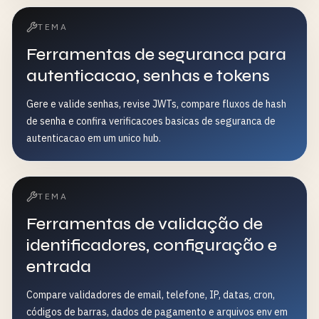
frente ao RFC — comprimento (43–128), charset [A-Za-z0-
9-._~] e ≥256 bits de entropia, e (3) verificar um par
TEMA
recalculando BASE64URL(SHA256(verifier)). Opcionalmente
Ferramentas de seguranca para
constrói a URL completa de autorização e o corpo de troca
de token. Complementa o nonce-generator genérico (que
autenticacao, senhas e tokens
só emite o par) com auditoria de conformidade RFC e
Gere e valide senhas, revise JWTs, compare fluxos de hash
verificação de pares.
de senha e confira verificacoes basicas de seguranca de
autenticacao em um unico hub.
TEMA
Ferramentas de validação de
identificadores, configuração e
entrada
Compare validadores de email, telefone, IP, datas, cron,
códigos de barras, dados de pagamento e arquivos env em