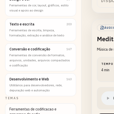
DTS (D
Ferramentas de cor, layout, gráficos, estilo
visual e apoio ao design
Texto e escrita
203
ÁUDI
Ferramentas de escrita, limpeza,
formatação, extração e análise de texto
Medit
Conversão e codificação
167
Música de 
Ferramentas de conversão de formatos,
arquivos, unidades, arquivos compactados
TEMPO
e codificação
4 min
Desenvolvimento e Web
163
Utilitários para desenvolvedores, rede,
depuração web e automação
TEMAS
Ferramentas de codificacao e