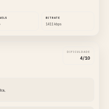
NELS
BITRATE
o
1411 kbps
DIFICULDADE
4/10
dca,