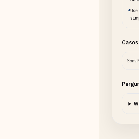
Use 
samp
Casos
Sons 
Pergu
Wh