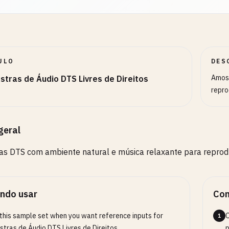
ULO
DES
Amost
tras de Áudio DTS Livres de Direitos
repro
geral
s DTS com ambiente natural e música relaxante para reprod
ndo usar
Com
this sample set when you want reference inputs for
O
1
tras de Áudio DTS Livres de Direitos.
p