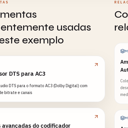
TAS
RELA
amentas
Co
uentemente usadas
re
este exemplo
M
Amo
Au
sor DTS para AC3
Cole
udio DTS para o formato AC3 (Dolby Digital) com
dese
de bitrate e canais
med
M
 avançadas do codificador