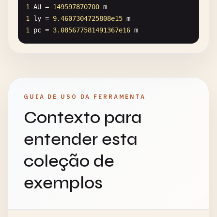
1
AU
= 
149597870700
m
1
ly
= 
9.4607304725808e15
m
1
pc
= 
3.085677581491367e16
m
GUIA DE USO DA FERRAMENTA
Contexto para
entender esta
coleção de
exemplos