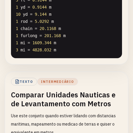
3
ft
= 
0.9144
m
1
yd
= 
0.9144
m
10
yd
= 
9.144
m
1
rod
= 
5.0292
m
1
chain
= 
20.1168
m
1
furlong
= 
201.168
m
1
mi
= 
1609.344
m
3
mi
= 
4828.032
m
TEXTO
INTERMEDIÁRIO
Comparar Unidades Nauticas e
de Levantamento com Metros
Use este conjunto quando estiver lidando com distancias
maritimas, mapeamento ou medicao de terras e quiser o
equivalente em metros