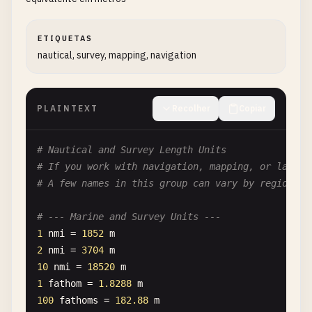
ETIQUETAS
nautical, survey, mapping, navigation
PLAINTEXT
Recolher
Copiar
# Nautical and Survey Length Units
# If you work with navigation, mapping, or land d
# A few names in this group can vary by region or
# --- Marine and Survey Units ---
1
nmi
= 
1852
m
2
nmi
= 
3704
m
10
nmi
= 
18520
m
1
fathom
= 
1.8288
m
100
fathoms
= 
182.88
m