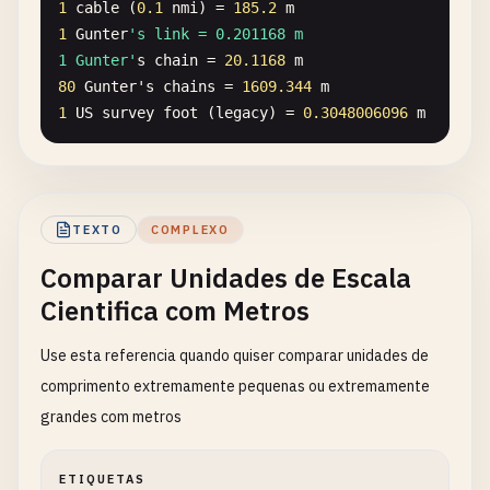
1
cable
(
0.1
nmi
) = 
185.2
m
1
Gunter
's link = 0.201168 m

1 Gunter'
s
chain
= 
20.1168
m
80
Gunter
'
s
chains
= 
1609.344
m
1
US
survey
foot
(
legacy
) = 
0.3048006096
m
TEXTO
COMPLEXO
Comparar Unidades de Escala
Cientifica com Metros
Use esta referencia quando quiser comparar unidades de
comprimento extremamente pequenas ou extremamente
grandes com metros
ETIQUETAS