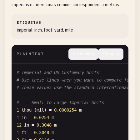
imperiais e americanas comuns correspondem a metros
ETIQUETAS
imperial, inch, foot, yard, mile
PLAINTEXT
Recolher
Copiar
# Imperial and US Customary Units
# Use these lines when you want to compare famili
# These values use the standard international def
# --- Small to Large Imperial Units ---
1
thou
(
mil
) = 
0.0000254
m
1
in
= 
0.0254
m
12
in
= 
0.3048
m
1
ft
= 
0.3048
m