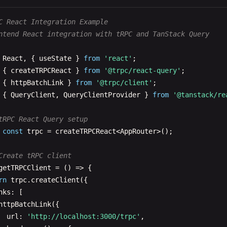
ubscription
(() => {

return
observable
((
emit
) => {

C React Integration Example
const
timer
= 
setInterval
(() => {

ntend React integration with tRPC and TanStack Query
Define context type
emit
.
next
({ 
greeting
: 
'Hello from subscription!'
});

interface
Context
{

  }, 
1000
);

React
, { 
useState
} 
from
'react'
?: 
User
;

{ 
createTRPCReact
} 
from
'@trpc/react-query'
 
express
.
Request
;

return
() => {

{ 
httpBatchLink
} 
from
'@trpc/client'
clearInterval
(
timer
);

{ 
QueryClient
, 
QueryClientProvider
} 
from
'@tanstack/re
 };

Authentication middleware
);

tRPC React Query setup
isAuthed
= 
t
.
middleware
(
async
({ 
next
, 
ctx
}) => {



const
trpc
= 
createTRPCReact
<
AppRouter
>();

t
authHeader
= 
ctx
.
req
.
headers
.
authorization
;

Create tRPC client
!
authHeader
?.
startsWith
(
'Bearer '
)) {

ort router type
getTRPCClient
= () => {

row
new
TRPCError
({ 
code
: 
'UNAUTHORIZED'
});

type
AppRouter
= 
typeof
appRouter
;

rn
trpc
.
createClient
({

nks
: [

Express server setup
httpBatchLink
({

t
token
= 
authHeader
.
split
(
' '
)[
1
];

app
= 
express
();

url
: 
'http://localhost:3000/trpc'
,
