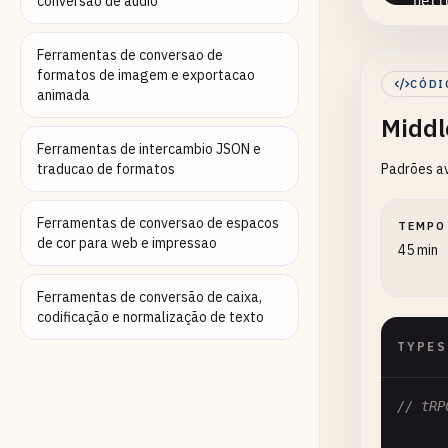
conversao de audio
hell
.
q
Ferramentas de conversao de
    }),
formatos de imagem e exportacao
CÓDI
animada
Middl
// Q
getU
Ferramentas de intercambio JSON e
traducao de formatos
Padrões av
.
i
Ferramentas de conversao de espacos
TEMPO
      }
de cor para web e impressao
45 min
    })

Ferramentas de conversão de caixa,
    .
q
codificação e normalização de texto
TYPES
// tRP