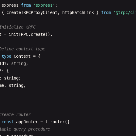
express
from
'express'
{ 
createTRPCProxyClient
, 
httpBatchLink
} 
from
'@trpc/cl
Initialize tRPC
t
= 
initTRPC
.
create
();

Define context type
type
Context
= {

Id
?: 
string
;

?: {

: 
string
;

me
: 
string
;

Create router
const
appRouter
= 
t
.
router
({

imple query procedure