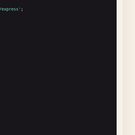
/express'
 
unknown
};

'
) {
