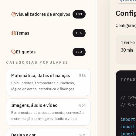
Confi
Visualizadores de arquivos
103
Configuraç
Temas
135
TEMPO
30 min
Etiquetas
333
CATEGORIAS POPULARES
Matemática, datas e finanças
586
TYPES
Calculadoras, ferramentas numéricas,
lógica de datas, estatística e finanças
// tRP
// Ser
Imagens, áudio e vídeo
564
Ferramentas de processamento, conversão
e otimização de imagens, áudio e vídeo
import
import
import
Design e cor
284