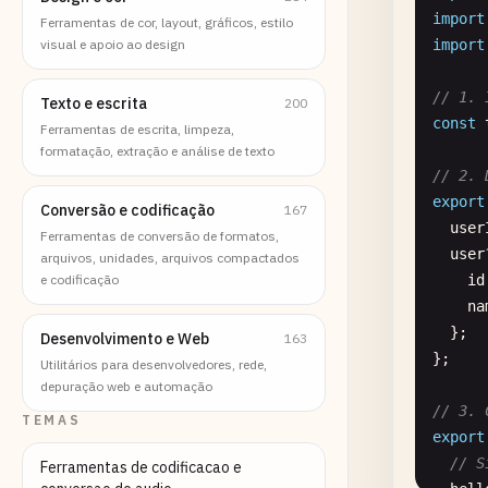
import
Ferramentas de cor, layout, gráficos, estilo
visual e apoio ao design
import
// 1. 
Texto e escrita
200
const
Ferramentas de escrita, limpeza,
formatação, extração e análise de texto
// 2. 
export
Conversão e codificação
167
user
Ferramentas de conversão de formatos,
user
arquivos, unidades, arquivos compactados
e codificação
id
na
  };

Desenvolvimento e Web
163
};

Utilitários para desenvolvedores, rede,
depuração web e automação
// 3. 
TEMAS
export
// S
Ferramentas de codificacao e