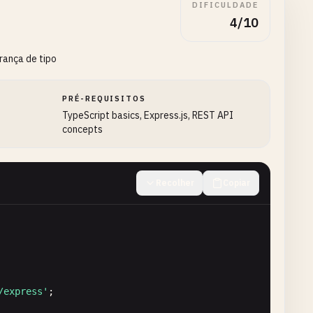
DIFICULDADE
4/10
rança de tipo
PRÉ-REQUISITOS
TypeScript basics, Express.js, REST API
concepts
Recolher
Copiar
/express'