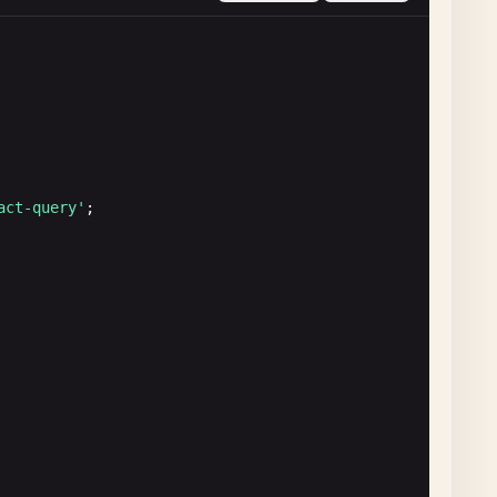
act-query'
;
