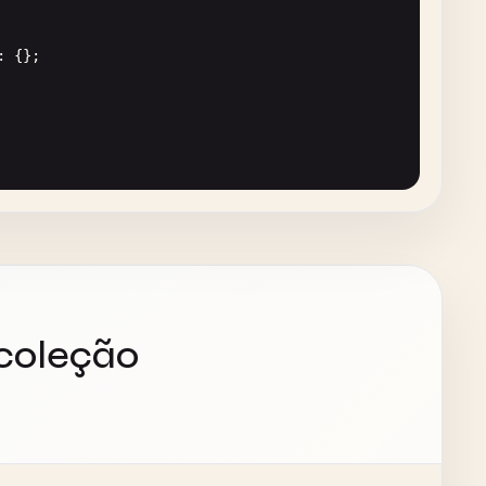
| 
'secret-key'
) 
as
{ 
userId
: 
string
};

: {};

er not found'
});

 coleção
lid token'
});

.
code
=== 
'FORBIDDEN'
) {
