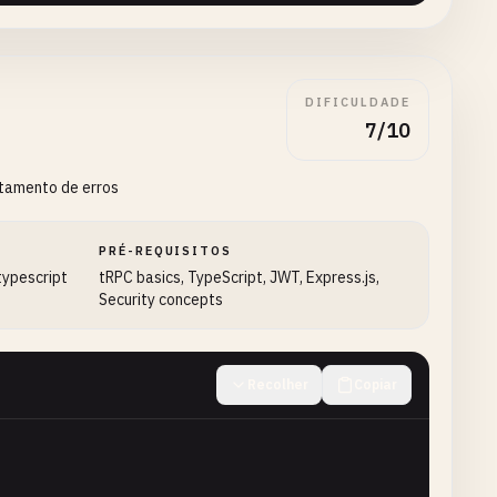
DIFICULDADE
7/10
atamento de erros


PRÉ-REQUISITOS
 typescript
tRPC basics, TypeScript, JWT, Express.js,
r`
);

Security concepts
Recolher
Copiar