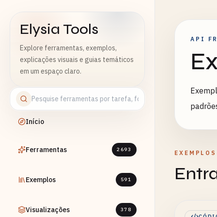
Elysia Tools
API F
Explore ferramentas, exemplos,
Ex
explicações visuais e guias temáticos
em um espaço claro.
Exemplo
padrões
Início
Ferramentas
2693
EXEMPLOS
Entr
Exemplos
591
Visualizações
378
CÓDI