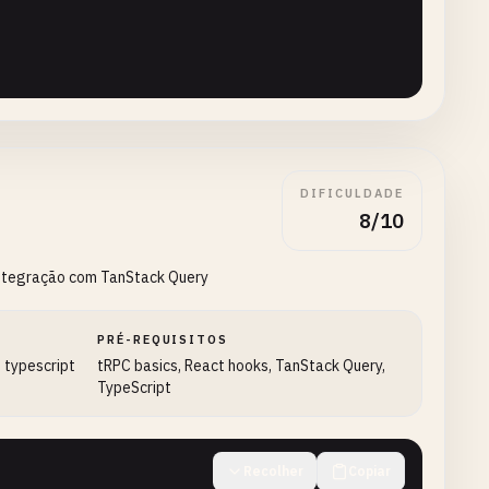
DIFICULDADE
8/10
 integração com TanStack Query
 
role
: 
'admin'
},

PRÉ-REQUISITOS
, 
role
: 
'user'
},

, typescript
tRPC basics, React hooks, TanStack Query,
TypeScript
thorId
: 
'1'
, 
published
: 
true
, 
createdAt
: 
new
Date
() },

, 
authorId
: 
'2'
, 
published
: 
false
, 
createdAt
: 
new
Date
()
Recolher
Copiar