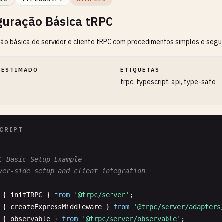
guração Básica tRPC
ão básica de servidor e cliente tRPC com procedimentos simples e segu
 ESTIMADO
ETIQUETAS
trpc, typescript, api, type-safe
CRIPT
C Basic Setup Example
ver-side setup and client integration
{ 
initTRPC
} 
from
'@trpc/server'
{ 
createExpressMiddleware
} 
from
'@trpc/server/adapters
{ 
observable
} 
from
'@trpc/server/observable'