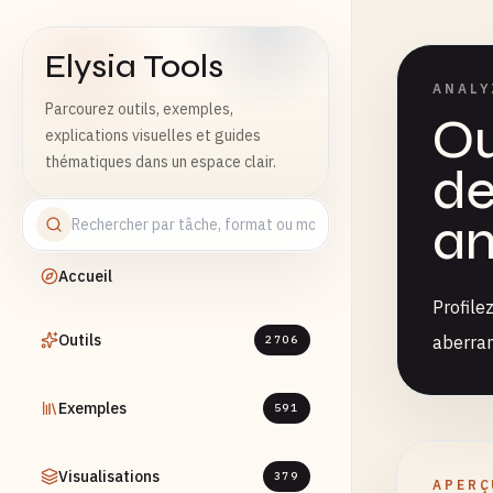
Elysia Tools
ANALY
Parcourez outils, exemples,
Ou
explications visuelles et guides
thématiques dans un espace clair.
de
an
Accueil
Profile
Outils
aberran
2706
Exemples
591
Visualisations
379
APERÇ