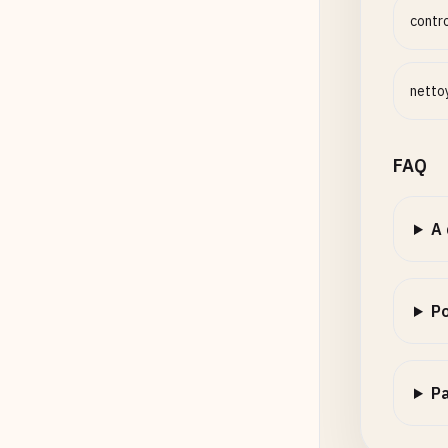
contr
netto
FAQ
A 
Po
Pa