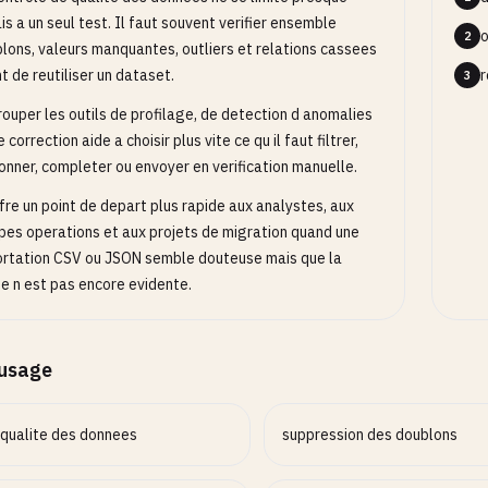
is a un seul test. Il faut souvent verifier ensemble
o
2
lons, valeurs manquantes, outliers et relations cassees
t de reutiliser un dataset.
r
3
ouper les outils de profilage, de detection d anomalies
 correction aide a choisir plus vite ce qu il faut filtrer,
onner, completer ou envoyer en verification manuelle.
ffre un point de depart plus rapide aux analystes, aux
pes operations et aux projets de migration quand une
rtation CSV ou JSON semble douteuse mais que la
e n est pas encore evidente.
’usage
 qualite des donnees
suppression des doublons