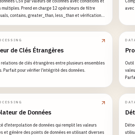
s données CSV par valeurs de colonnes avec conditions et
Comp
 multiples. Prend en charge 12 opérateurs de filtre
avec 
quals, contains, greater_than, less_than et vérifications
dditionnels: [{"column":
rator": "greater_than", "value": "25"}] [{"column":
operator": "equals", "value": "actif"}, {"column": "score",
OCESSING
DAT
 "greater_equal", "value": "80"}] [{"column": "nom",
teur de Clés Étrangères
Pro
 "contains", "value": "jean"}, {"column": "email", "operator":
pty"}]
s relations de clés étrangères entre plusieurs ensembles
Outil
 Parfait pour vérifier l'intégrité des données.
valeu
Parfa
l'ana
OCESSING
DAT
olateur de Données
Dét
cé d'interpolation de données qui remplit les valeurs
Détec
 et génère des points de données en utilisant diverses
utili