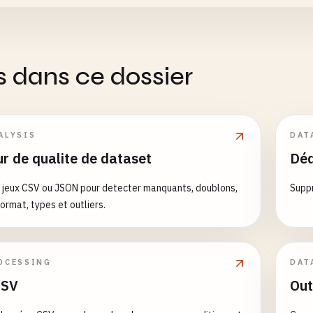
s dans ce dossier
ALYSIS
DAT
ur de qualite de dataset
Déd
s jeux CSV ou JSON pour detecter manquants, doublons,
Suppr
ormat, types et outliers.
OCESSING
DAT
CSV
Out