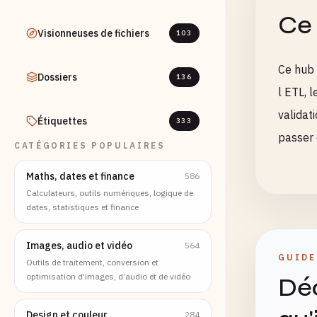
Ce 
Visionneuses de fichiers
103
Ce hub 
Dossiers
136
l ETL, 
validat
Étiquettes
333
passer 
CATÉGORIES POPULAIRES
Maths, dates et finance
586
Calculateurs, outils numériques, logique de
dates, statistiques et finance
Images, audio et vidéo
564
GUIDE
Outils de traitement, conversion et
optimisation d’images, d’audio et de vidéo
Déc
Design et couleur
284