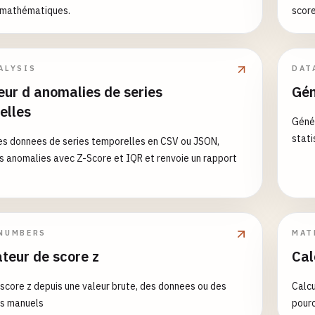
mathématiques.
score
ALYSIS
DAT
eur d anomalies de series
Gén
elles
Génér
stati
s donnees de series temporelles en CSV ou JSON,
s anomalies avec Z-Score et IQR et renvoie un rapport
NUMBERS
MAT
teur de score z
Cal
 score z depuis une valeur brute, des donnees ou des
Calc
s manuels
pour