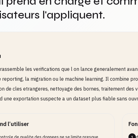
il prend en charge et comm
lisateurs l'appliquent.
u
rassemble les verifications que l on lance generalement avant
le reporting, la migration ou le machine learning. Il combine pr
ion de cles etrangeres, nettoyage des bornes, traitement des
d une exportation suspecte a un dataset plus fiable sans ouvri
d l’utiliser
Fon
ontrole de qualite des donnees ne se limite presque
d
1