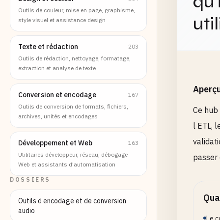
qu'
Outils de couleur, mise en page, graphisme,
uti
style visuel et assistance design
Texte et rédaction
203
Outils de rédaction, nettoyage, formatage,
extraction et analyse de texte
Aperç
Conversion et encodage
167
Outils de conversion de formats, fichiers,
Ce hub 
archives, unités et encodages
l ETL, 
validat
Développement et Web
163
Utilitaires développeur, réseau, débogage
passer 
Web et assistants d’automatisation
DOSSIERS
Quan
Outils d encodage et de conversion
audio
Le c