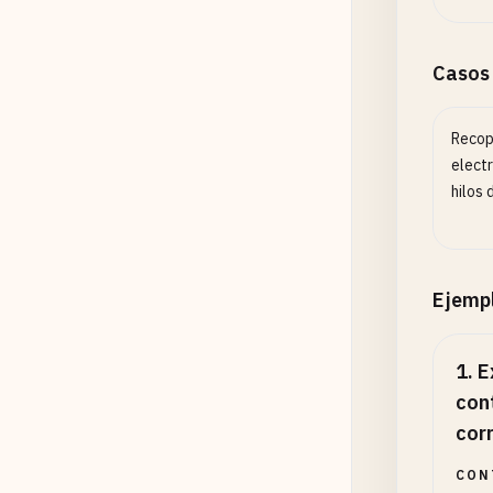
Casos
Recopi
electr
hilos 
Ejemp
1
.
E
con
cor
CON