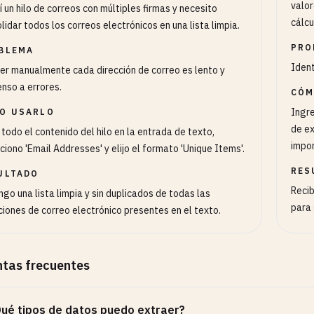
valor
í un hilo de correos con múltiples firmas y necesito
cálcu
lidar todos los correos electrónicos en una lista limpia.
PRO
BLEMA
Ident
er manualmente cada dirección de correo es lento y
nso a errores.
CÓM
Ingre
O USARLO
de ex
todo el contenido del hilo en la entrada de texto,
impor
ciono 'Email Addresses' y elijo el formato 'Unique Items'.
RES
ULTADO
Reci
go una lista limpia y sin duplicados de todas las
para 
ciones de correo electrónico presentes en el texto.
tas frecuentes
ué tipos de datos puedo extraer?