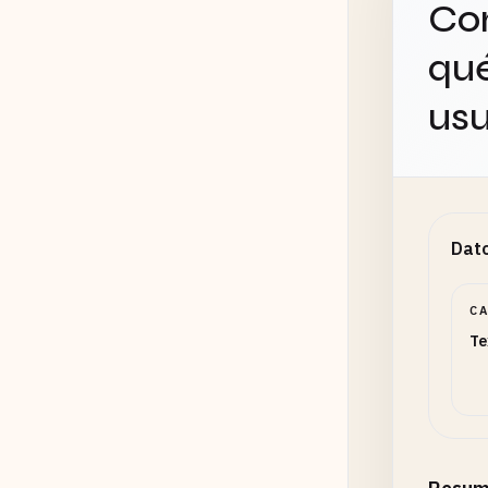
Con
qué
usu
Dato
C
Te