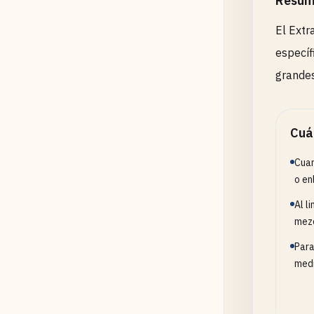
Resum
El Extr
específ
grandes
Cuá
Cuan
o en
Al l
mezc
Para
medi