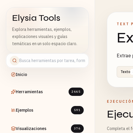
Elysia Tools
TEXT 
Explora herramientas, ejemplos,
Ex
explicaciones visuales y guías
temáticas en un solo espacio claro.
Extrae 
Texto
Inicio
Herramientas
2665
EJECUCIÓ
Ejemplos
Ejec
591
Visualizaciones
Completa el fo
376