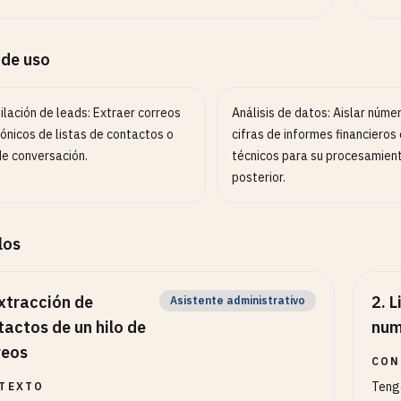
 de uso
lación de leads: Extraer correos
Análisis de datos: Aislar núme
ónicos de listas de contactos o
cifras de informes financieros 
de conversación.
técnicos para su procesamien
posterior.
los
xtracción de
2
.
L
Asistente administrativo
tactos de un hilo de
num
reos
CON
Tengo
TEXTO