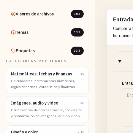
Visores de archivos
103
Entrad
Completa l
Temas
133
herramient
Etiquetas
333
CATEGORÍAS POPULARES
Matemáticas, fechas y finanzas
586
Calculadoras, herramientas numéricas,
Entra
lógica de fechas, estadística y finanzas
Imágenes, audio y video
564
Herramientas de procesamiento, conversión
y optimización de imágenes, audio y video
Diseño y color
284