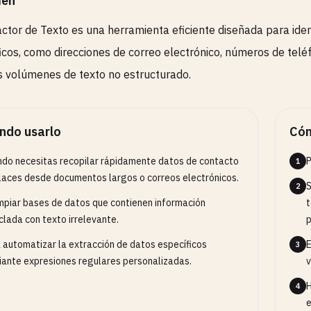
en
actor de Texto es una herramienta eficiente diseñada para ide
icos, como direcciones de correo electrónico, números de telé
 volúmenes de texto no estructurado.
ndo usarlo
Cóm
do necesitas recopilar rápidamente datos de contacto
P
1
laces desde documentos largos o correos electrónicos.
S
2
impiar bases de datos que contienen información
t
lada con texto irrelevante.
p
 automatizar la extracción de datos específicos
E
3
ante expresiones regulares personalizadas.
v
H
4
e