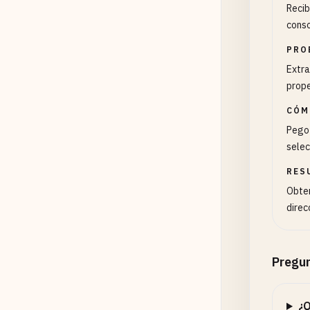
Recib
conso
PRO
Extra
prope
CÓM
Pego 
selec
RES
Obten
direc
Pregun
¿Q