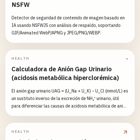
NSFW
Detector de seguridad de contenido de imagen basado en
IA usando NSFWJS con análisis de respaldo, soportando
GIF/Animated WebP/APNG y JPEG/PNG/WEBP.
HEALTH
Calculadora de Anión Gap Urinario
(acidosis metabólica hiperclorémica)
El anión gap urinario UAG = (U_Na + U_K) − U_Cl (mmol/L) es
un sustituto inverso de la excreción de NH₄⁺ urinario, útil
para diferenciar las causas de acidosis metabólica de anión
gap normal (hiperclorémica). Negativo (típicamente −20 a
−50) → excreción alta de NH₄⁺ → pérdida extrarrenal de
HCO₃⁻ (diarrea, fístulas, derivaciones urinarias);
HEALTH
positivo/alto → excreción baja de NH₄⁺ → causa renal: RTA