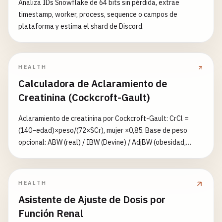
Analiza IDs Snowflake de 64 bits sin pérdida, extrae
timestamp, worker, process, sequence o campos de
plataforma y estima el shard de Discord.
HEALTH
Calculadora de Aclaramiento de
Creatinina (Cockcroft-Gault)
Aclaramiento de creatinina por Cockcroft-Gault: CrCl =
(140−edad)×peso/(72×SCr), mujer ×0,85. Base de peso
opcional: ABW (real) / IBW (Devine) / AdjBW (obesidad,
factor 0,4). Marque para planchar SCr a 1,0 mg/dL en
ancianos/baja masa muscular. Resultado en mL/min NO
indexado a superficie corporal, el valor que usan las tablas
HEALTH
de dosificación. No es consejo médico.
Asistente de Ajuste de Dosis por
Función Renal