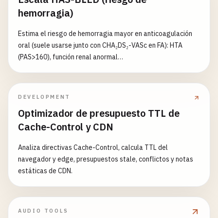
2010 Chest, 2019 AHA/ACC/HRS, 2023 ACC/AHA/ACCP/HRS.
hemorragia)
Decidir con HAS-BLED y preferencias. No es consejo médico.
Estima el riesgo de hemorragia mayor en anticoagulación
oral (suele usarse junto con CHA₂DS₂-VASc en FA): HTA
(PAS>160), función renal anormal
(diálisis/trasplante/Cr>2,26), función hepática anormal,
ictus previo, sangrado mayor previo/predisposición, INR
lábil (TTR<60% con warfarina), edad >65, fármacos
DEVELOPMENT
concomitantes (antiagregante/AINE) y alcohol (≥8
Optimizador de presupuesto TTL de
copas/semana); cada ítem 1 punto (renal/hepático,
Cache-Control y CDN
fármacos/alcohol hasta 2 cada par); total 0-9. 0 bajo, 1-2
moderado, ≥3 alto (seguimiento regular y corregir factores
Analiza directivas Cache-Control, calcula TTL del
reversibles; ≥3 por sí solo no justifica suspender
navegador y edge, presupuestos stale, conflictos y notas
anticoagulación). Fuentes: Pisters 2010 Chest, 2023
estáticas de CDN.
ACC/AHA/ACCP/HRS. El INR lábil aplica sobre todo a
warfarina; menos predictivo con DOAC. No es consejo
médico.
AUDIO TOOLS