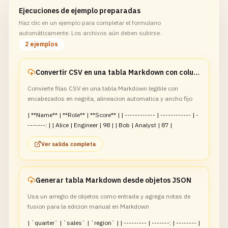
Ejecuciones de ejemplo preparadas
Haz clic en un ejemplo para completar el formulario
automáticamente. Los archivos aún deben subirse.
2 ejemplos
Convertir CSV en una tabla Markdown con columnas ajustadas
Convierte filas CSV en una tabla Markdown legible con
encabezados en negrita, alineacion automatica y ancho fijo
| **Name** | **Role** | **Score** | | ------------ | ------------ | -
-------: | | Alice | Engineer | 98 | | Bob | Analyst | 87 |
Ver salida completa
Generar tabla Markdown desde objetos JSON
Usa un arreglo de objetos como entrada y agrega notas de
fusion para la edicion manual en Markdown
| `quarter` | `sales` | `region` | | --------- | -------: | -------- |