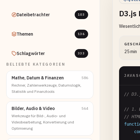
D3.js
Dateibetrachter
103
Wesentlich
Themen
136
GESCH
25 min
Schlagwörter
333
BELIEBTE KATEGORIEN
JAVAS
Mathe, Datum & Finanzen
586
Rechner, Zahlenwerkzeuge, Datumslogik,
Statistik und Finanztools
// D3.
Bilder, Audio & Video
564
// 1. 
Werkzeuge für Bild-, Audio- und
// HTM
Videobearbeitung, Konvertierung und
functi
Optimierung
co
      