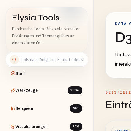
Elysia Tools
DATA 
Durchsuche Tools, Beispiele, visuelle
D3
Erklärungen und Themenguides an
einem klaren Ort.
Umfasse
interak
Start
Werkzeuge
2706
BEISPIEL
Eint
Beispiele
591
Visualisierungen
379
QUEL