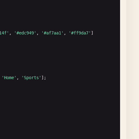
14f'
, 
'#edc949'
, 
'#af7aa1'
, 
'#ff9da7'
]

 
'Home'
, 
'Sports'
];
