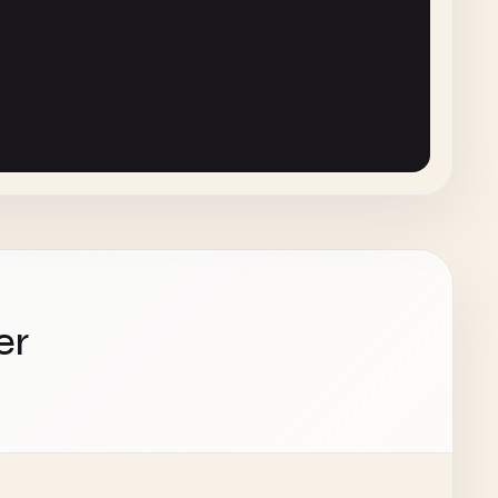
(
this
.
data
, 
d
=> 
d
.
date
)]

er
 margin.bottom})`
)

ation
: 
8419000
, 
gdp
: 
1730000
},

on
: 
8982000
, 
gdp
: 
615000
},

on
: 
13960000
, 
gdp
: 
1520000
},

: 
2161000
, 
gdp
: 
695000
},
