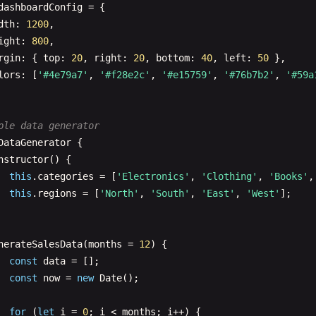
dashboardConfig
= {

  .
style
(
'text-anchor'
, 
'end'
)

dth
: 
1200
,

  .
attr
(
'dx'
, 
'-.8em'
)

ight
: 
800
,

  .
attr
(
'dy'
, 
'.15em'
)

rgin
: { 
top
: 
20
, 
right
: 
20
, 
bottom
: 
40
, 
left
: 
50
},

  .
attr
(
'transform'
, 
'rotate(-45)'
);

lors
: [
'#4e79a7'
, 
'#f28e2c'
, 
'#e15759'
, 
'#76b7b2'
, 
'#59a
 Create y-axis
g
.
append
(
'g'
)

ple data generator
  .
call
(
d3
.
axisLeft
(
y
));

DataGenerator
{

nstructor
() {

 Create bars
this
.
categories
= [
'Electronics'
, 
'Clothing'
, 
'Books'
,
nst
bars
= 
svg
.
selectAll
(
'.bar'
)

this
.
regions
= [
'North'
, 
'South'
, 
'East'
, 
'West'
];

  .
data
(
data
)

  .
enter
().
append
(
'rect'
)

  .
attr
(
'class'
, 
'bar'
)

nerateSalesData
(
months
= 
12
) {

  .
attr
(
'x'
, 
d
=> 
x
(
d
.
name
))

const
data
= [];

  .
attr
(
'width'
, 
x
.
bandwidth
())

const
now
= 
new
Date
();

  .
attr
(
'y'
, 
d
=> 
y
(
d
.
value
))

  .
attr
(
'height'
, 
d
=> 
height
- 
y
(
d
.
value
))

for
(
let
i
= 
0
; 
i
< 
months
; 
i
++) {

  .
attr
(
'fill'
, 
'#4e79a7'
)
