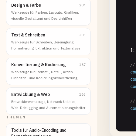
Design & Farbe
284
      
Werkzeuge für Farben, Layouts, Grafiken,
      
visuelle Gestaltung und Designhilfen
      
      
Text & Schreiben
203
      
Werkzeuge für Schreiben, Bereinigung,
      
Formatierung, Extraktion und Textanalyse
    ];

Konvertierung & Kodierung
167
//
Werkzeuge für Format-, Datei-, Archiv-,
co
Einheiten- und Kodierungskonvertierung
co
co
Entwicklung & Web
163
//
Entwicklerwerkzeuge, Netzwerk-Utilities,
Web-Debugging und Automatisierungshelfer
co
      
THEMEN
      
Tools fur Audio-Encoding und
      