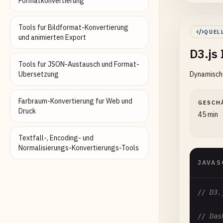
Formatkonvertierung
      
      
Tools fur Bildformat-Konvertierung
QUEL
und animierten Export
//
D3.js
co
      
Tools fur JSON-Austausch und Format-
Ubersetzung
Dynamische
      
      
Farbraum-Konvertierung fur Web und
GESCH
co
Druck
45 min
      
      
Textfall-, Encoding- und
      
Normalisierungs-Konvertierungs-Tools
JAVAS
//
sv
// D3.
      
      
// Das
      