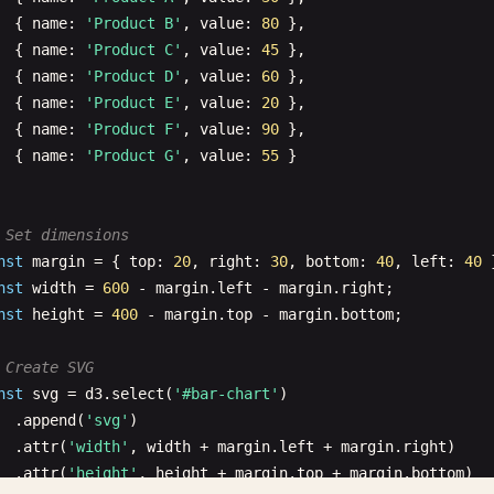
  { 
name
: 
'Product B'
, 
value
: 
80
},

  { 
name
: 
'Product C'
, 
value
: 
45
},

  { 
name
: 
'Product D'
, 
value
: 
60
},

  { 
name
: 
'Product E'
, 
value
: 
20
},

  { 
name
: 
'Product F'
, 
value
: 
90
},

  { 
name
: 
'Product G'
, 
value
: 
55
}

 Set dimensions
nst
margin
= { 
top
: 
20
, 
right
: 
30
, 
bottom
: 
40
, 
left
: 
40
nst
width
= 
600
- 
margin
.
left
- 
margin
.
right
;

nst
height
= 
400
- 
margin
.
top
- 
margin
.
bottom
;

 Create SVG
nst
svg
= 
d3
.
select
(
'#bar-chart'
)

  .
append
(
'svg'
)

  .
attr
(
'width'
, 
width
+ 
margin
.
left
+ 
margin
.
right
)

  .
attr
(
'height'
, 
height
+ 
margin
.
top
+ 
margin
.
bottom
)
