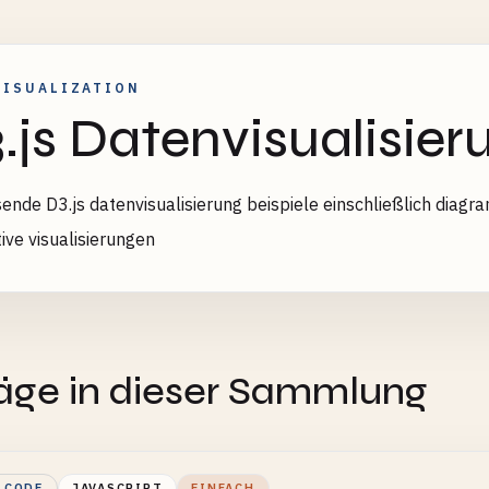
VISUALIZATION
.js Datenvisualisier
nde D3.js datenvisualisierung beispiele einschließlich diagr
tive visualisierungen
E
räge in dieser Sammlung
LCODE
JAVASCRIPT
EINFACH