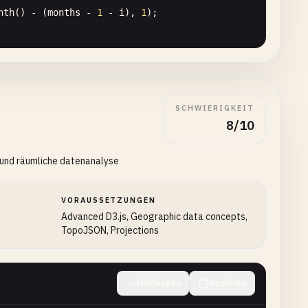
nth
() - (
months
- 
1
- 
i
), 
1
);

SCHWIERIGKEIT
 
1000
,

8/10
 
200
,

m
() * 
this
.
regions
.
length
)]

n und räumliche datenanalyse
VORAUSSETZUNGEN
Advanced D3.js, Geographic data concepts,
TopoJSON, Projections
Einklappen
Kopieren