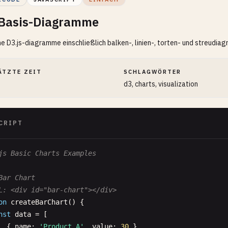
 Basis-Diagramme
e D3.js-diagramme einschließlich balken-, linien-, torten- und streudia
ÄTZTE ZEIT
SCHLAGWÖRTER
d3, charts, visualization
CRIPT
js Basic Charts Examples
Bar Chart
L: <div id="bar-chart"></div>
on
createBarChart
() {

nst
data
= [

  { 
name
: 
'Product A'
, 
value
: 
30
},
