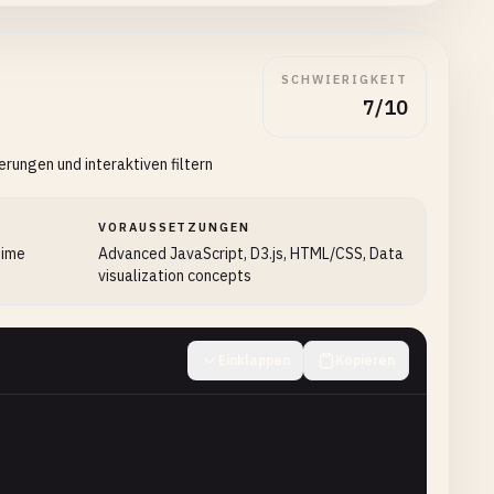
top})`
);

SCHWIERIGKEIT
7/10
ungen und interaktiven filtern
VORAUSSETZUNGEN
time
Advanced JavaScript, D3.js, HTML/CSS, Data
visualization concepts
Einklappen
Kopieren