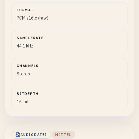
FORMAT
PCM s16le (raw)
SAMPLERATE
44.1 kHz
CHANNELS
Stereo
BITDEPTH
16-bit
AUDIODATEI
MITTEL