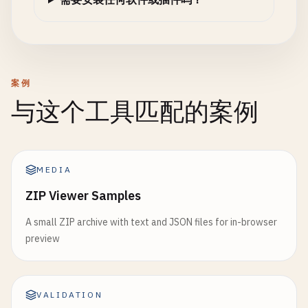
案例
与这个工具匹配的案例
MEDIA
ZIP Viewer Samples
A small ZIP archive with text and JSON files for in-browser
preview
VALIDATION