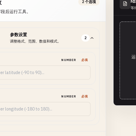
结
数
2 个选项
等
字段后运行工具。
参数设置
2
调整格式、范围、数值和模式。
运
NUMBER
必填
NUMBER
必填