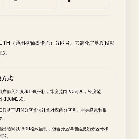
4
是
UTM（通用横轴墨卡托）分区号。它简化了地图投影
用途。
用方式
用户输入纬度和经度坐标，纬度范围-90到90，经度范
围-180到180。
工具基于UTM分区算法计算对应的分区号、中央经线和带
号。
输出结果以JSON格式呈现，包含分区详细信息如分区号和
半球。