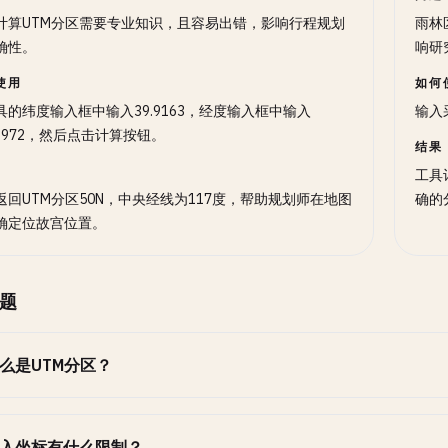
计算UTM分区需要专业知识，且容易出错，影响行程规划
雨林
确性。
响研
使用
如何
具的纬度输入框中输入39.9163，经度输入框中输入
输入
.3972，然后点击计算按钮。
结果
工具
返回UTM分区50N，中央经线为117度，帮助规划师在地图
确的
确定位故宫位置。
题
么是UTM分区？
入坐标有什么限制？