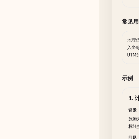
常见用
地理
入坐标
UT
示例
1
.
背景
旅游
标转
问题