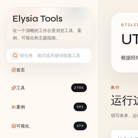
Elysia Tools
UTILI
在一个清晰的工作台里浏览工具、案
U
例、可视化和主题指南。
根据经
首页
工具
执行
2706
运行
案例
591
填写表单、运
可视化
379