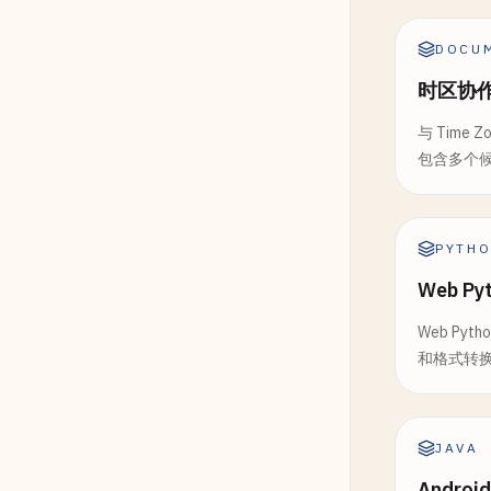
DOCU
时区协作
与 Time 
包含多个候选
PYTH
Web P
Web Py
和格式转
JAVA
Andro