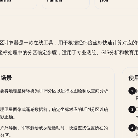
ilities
number
json
分区计算器是一款在线工具，用于根据经纬度坐标快速计算对应的
坐标处理中的分区确定步骤，适用于专业测绘、GIS分析和教育
用场景
使
要将地理坐标转换为UTM分区以进行地图绘制或空间分析
1
理卫星图像或遥感数据前，确定坐标对应的UTM分区以确
2
影正确。
户外导航、军事测绘或探险活动时，快速查找位置所在的
3
M分区。