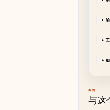
输
工
如
案例
与这