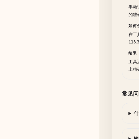
手动
的准
如何
在工
116
结果
工具
上精
常见问
什
输