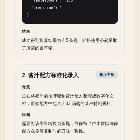
  "tablespoons": "1.5",

  "precision": 1

}
结果
成功得到换算结果为 4.5 茶匙，轻松使用茶匙量取
了所需的香草精。
2
.
酱汁配方标准化录入
餐厅主厨
背景
正在将餐厅的招牌秘制酱汁配方整理成数字化文
档，原始配方中包含 2.33 汤匙的某种特制香料。
问题
需要将该用量转换为茶匙，并保留 2 位小数以确保
配方在多店复制时的口味一致性。