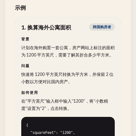
示例
1
.
换算海外公寓面积
跨国购房者
背景
计划在海外购置一套公寓，房产网站上标注的面积
为 1200 平方英尺，需要了解其折合多少平方米。
问题
快速将 1200 平方英尺转换为平方米，并保留 2 位
小数以方便对比国内房产。
如何使用
在“平方英尺”输入框中输入“1200”，将“小数精
度”设置为“2”，点击转换。
{

  "squareFeet": "1200",
