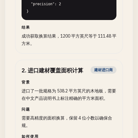
  "precision": 2

}
结果
成功获取换算结果，1200 平方英尺等于 111.48 平
方米。
2
.
进口建材覆盖面积计算
建材进口商
背景
进口了一批规格为 538.2 平方英尺的木地板，需要
在中文产品说明书上标注精确的平方米面积。
问题
需要高精度的面积换算，保留 4 位小数以确保合
规。
如何使用