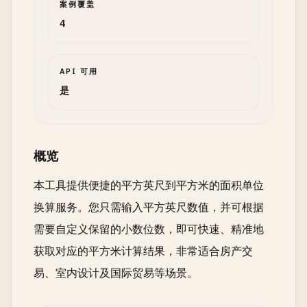
案例覆盖
4
API 可用
是
概览
本工具提供便捷的平方英尺到平方米的面积单位
换算服务。您只需输入平方英尺数值，并可根据
需要自定义保留的小数位数，即可快速、精准地
获取对应的平方米计算结果，非常适合房产交
易、室内设计及国际贸易等场景。