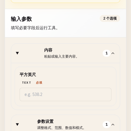
输入参数
2 个选项
填写必要字段后运行工具。
内容
1
粘贴或输入主要内容。
平方英尺
TEXT
必填
参数设置
1
调整格式、范围、数值和模式。