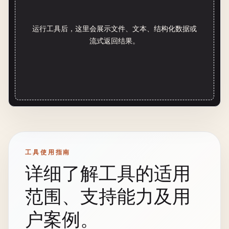
运行工具后，这里会展示文件、文本、结构化数据或
流式返回结果。
工具使用指南
详细了解工具的适用
范围、支持能力及用
户案例。