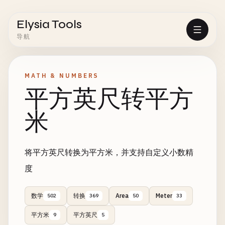
Elysia Tools
导航
MATH & NUMBERS
平方英尺转平方
米
将平方英尺转换为平方米，并支持自定义小数精
度
数学
转换
Area
Meter
502
369
50
33
平方米
平方英尺
9
5