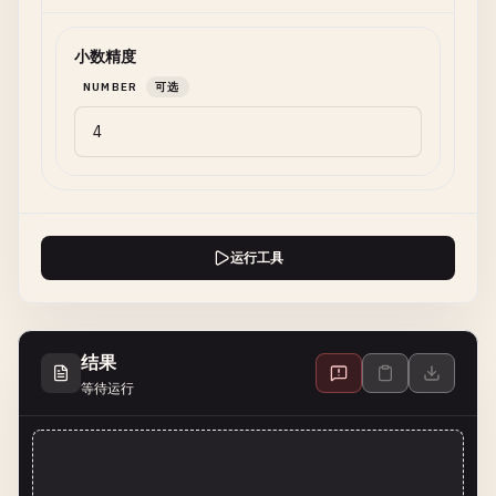
小数精度
NUMBER
可选
运行工具
结果
等待运行