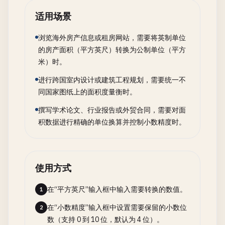
适用场景
浏览海外房产信息或租房网站，需要将英制单位
的房产面积（平方英尺）转换为公制单位（平方
米）时。
进行跨国室内设计或建筑工程规划，需要统一不
同国家图纸上的面积度量衡时。
撰写学术论文、行业报告或外贸合同，需要对面
积数据进行精确的单位换算并控制小数精度时。
使用方式
在“平方英尺”输入框中输入需要转换的数值。
1
在“小数精度”输入框中设置需要保留的小数位
2
数（支持 0 到 10 位，默认为 4 位）。