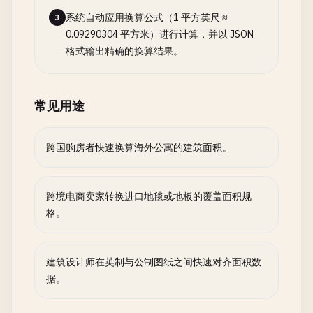
系统自动应用换算公式（1 平方英尺 ≈
3
0.09290304 平方米）进行计算，并以 JSON
格式输出精确的换算结果。
常见用途
跨国购房者快速换算海外公寓的建筑面积。
跨境电商卖家转换进口地毯或地板的覆盖面积规
格。
建筑设计师在英制与公制图纸之间快速对齐面积数
据。