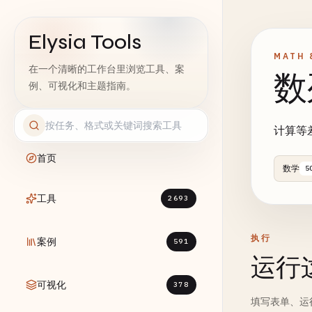
Elysia Tools
MATH 
在一个清晰的工作台里浏览工具、案
数
例、可视化和主题指南。
计算等
首页
数学
5
工具
2693
执行
案例
591
运行
可视化
378
填写表单、运