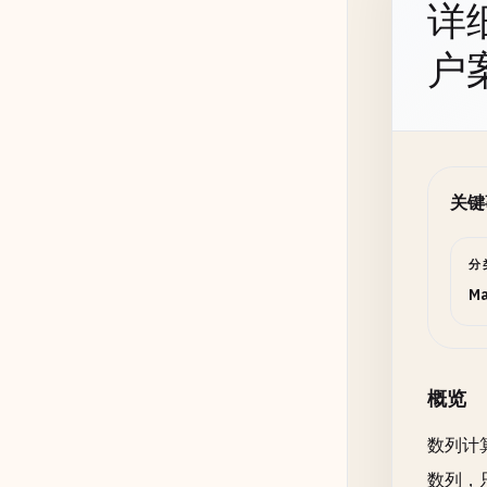
详
户
关键
分
Ma
概览
数列计
数列，