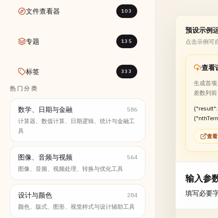
文件查看器
103
预设示例
专题
135
点击示例可
查看
标签
333
生成首项为
热门分类
差数列前 
{"result":
数学、日期与金融
586
{"nthTerm
计算器、数值计算、日期逻辑、统计与金融工
[2,5,8,1
具
查看
ms":57}}
图像、音频与视频
564
图像、音频、视频处理、转换与优化工具
输入参
填写必要
设计与颜色
284
颜色、版式、图形、视觉样式与设计辅助工具