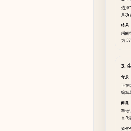
选择
几项
结果
瞬间得出
为 
3
.
背景
正在
编写
问题
手动
言代
如何