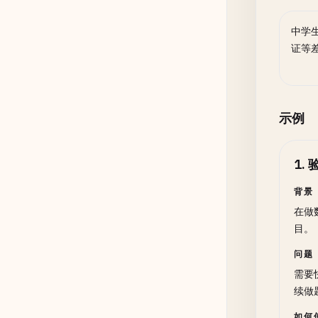
中学
证等
示例
1
.
背景
在做
目。
问题
需要
续做
如何