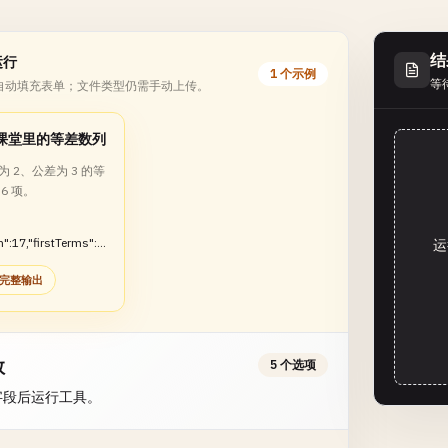
结
运行
1 个示例
等
自动填充表单；文件类型仍需手动上传。
课堂里的等差数列
 2、公差为 3 的等
6 项。
":17,"firstTerms":
运
1,14,17],"sumOfTer
完整输出
数
5 个选项
字段后运行工具。