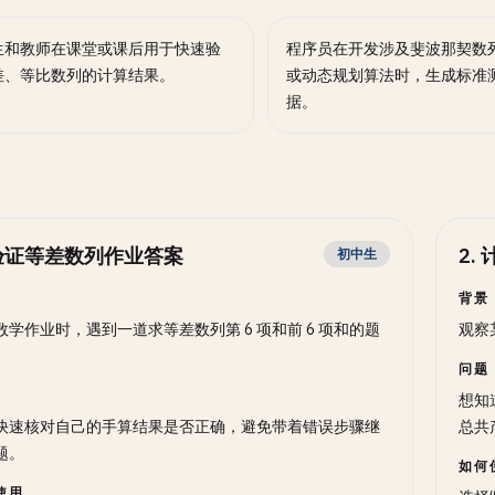
生和教师在课堂或课后用于快速验
程序员在开发涉及斐波那契数
差、等比数列的计算结果。
或动态规划算法时，生成标准
据。
验证等差数列作业答案
2
.
初中生
背景
数学作业时，遇到一道求等差数列第 6 项和前 6 项和的题
观察
问题
想知
快速核对自己的手算结果是否正确，避免带着错误步骤继
总共
题。
如何
使用