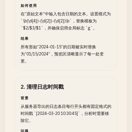
如何使用
在“原始文本”中输入包含日期的文本。设置模式为
`\b(\d{4})-(\d{2})-(\d{2})\b`，替换模板为
`$2/$3/$1`，并确保启用全局标志 `g`。
结果
所有形如“2024-01-15”的日期被实时替换
为“01/15/2024”，预览区清晰显示了每一处变
更。
2
.
清理日志时间戳
背景
从服务器导出的日志条目每行开头都有固定格式的
时间戳 `[2024-03-20 10:30:45]`，分析时需要移
除它。
问题