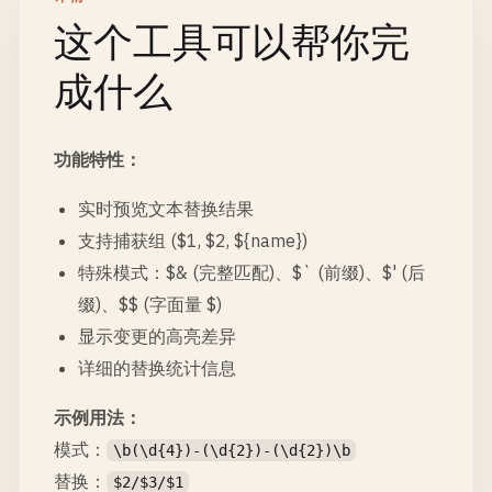
这个工具可以帮你完
成什么
功能特性：
实时预览文本替换结果
支持捕获组 ($1, $2, ${name})
特殊模式：$& (完整匹配)、$` (前缀)、$' (后
缀)、$$ (字面量 $)
显示变更的高亮差异
详细的替换统计信息
示例用法：
模式：
\b(\d{4})-(\d{2})-(\d{2})\b
替换：
$2/$3/$1