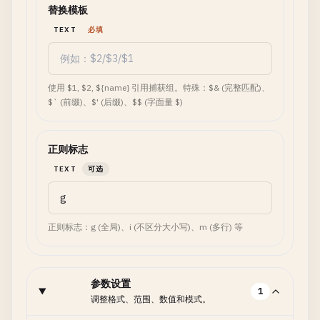
替换模板
TEXT
必填
使用 $1, $2, ${name} 引用捕获组。特殊：$& (完整匹配)、
$` (前缀)、$' (后缀)、$$ (字面量 $)
正则标志
TEXT
可选
正则标志：g (全局)、i (不区分大小写)、m (多行) 等
参数设置
1
调整格式、范围、数值和模式。