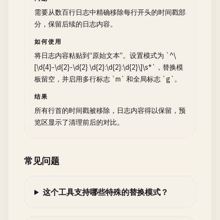
需要从数百行日志中精确移除每行开头的时间戳部
分，保留后续的日志内容。
如何使用
将日志内容粘贴到“原始文本”。设置模式为 `^\
[\d{4}-\d{2}-\d{2} \d{2}:\d{2}:\d{2}\]\s*`，替换模
板留空，并启用多行标志 `m` 和全局标志 `g`。
结果
所有行首的时间戳被移除，日志内容得以保留，预
览区显示了清理前后的对比。
常见问题
这个工具支持哪些特殊的替换模式？