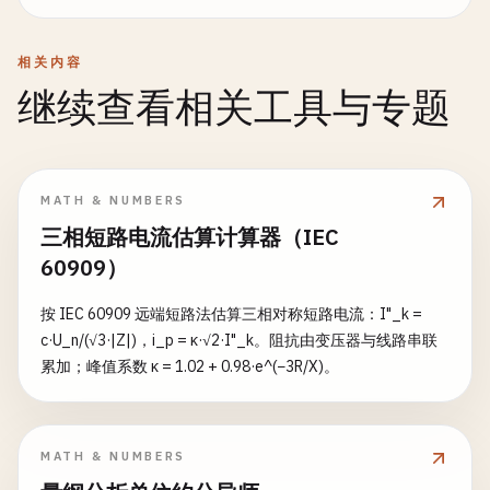
相关内容
继续查看相关工具与专题
MATH & NUMBERS
三相短路电流估算计算器（IEC
60909）
按 IEC 60909 远端短路法估算三相对称短路电流：I"_k =
c·U_n/(√3·|Z|)，i_p = κ·√2·I"_k。阻抗由变压器与线路串联
累加；峰值系数 κ = 1.02 + 0.98·e^(−3R/X)。
MATH & NUMBERS