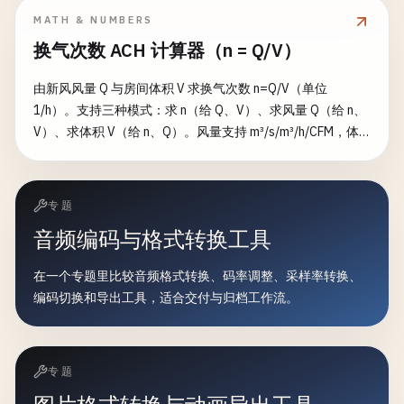
MATH & NUMBERS
换气次数 ACH 计算器（n = Q/V）
由新风风量 Q 与房间体积 V 求换气次数 n=Q/V（单位
1/h）。支持三种模式：求 n（给 Q、V）、求风量 Q（给 n、
V）、求体积 V（给 n、Q）。风量支持 m³/s/m³/h/CFM，体
积支持 m³/ft³/L。并按完全混合单区衰减模型给出达到设定
净化目标（剩余比例，默认 1%）所需时间 t=−ln(ε)/n。
专题
音频编码与格式转换工具
在一个专题里比较音频格式转换、码率调整、采样率转换、
编码切换和导出工具，适合交付与归档工作流。
专题