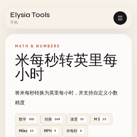
Elysia Tools
导航
MATH & NUMBERS
米每秒转英里每
小时
将米每秒转换为英里每小时，并支持自定义小数
精度
数学
转换
速度
M S
502
369
53
25
Miles
MPH
米每秒
23
9
4