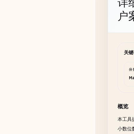
详
户
关键
分
Ma
概览
本工具
小数位数