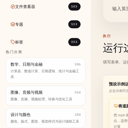
文件查看器
103
输入英里
专题
133
执行
标签
333
运行
热门分类
填写表单、运
数学、日期与金融
586
计算器、数值计算、日期逻辑、统计与金融工
具
预设示例
点击示例可
图像、音频与视频
564
图像、音频、视频处理、转换与优化工具
设计与颜色
284
把 mph
位，适用
颜色、版式、图形、视觉样式与设计辅助工具
计算