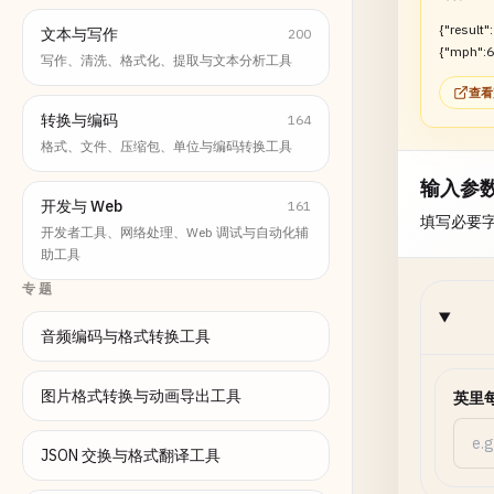
{"result":
文本与写作
200
{"mph":6
写作、清洗、格式化、提取与文本分析工具
d":26.82
查看
转换与编码
164
格式、文件、压缩包、单位与编码转换工具
输入参
开发与 Web
161
填写必要
开发者工具、网络处理、Web 调试与自动化辅
助工具
专题
音频编码与格式转换工具
图片格式转换与动画导出工具
英里
JSON 交换与格式翻译工具