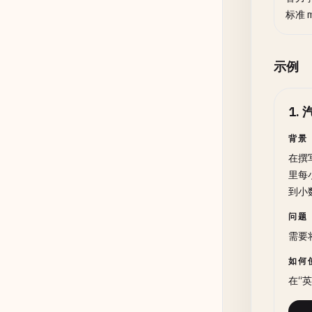
标准 
示例
1
.
背景
在撰
里每
到小
问题
需要将
如何
在“