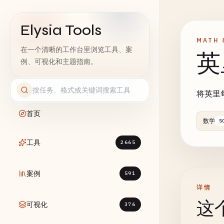
Elysia Tools
MATH 
在一个清晰的工作台里浏览工具、案
英
例、可视化和主题指南。
将英里
首页
数学
5
工具
2665
案例
591
详情
这
可视化
376