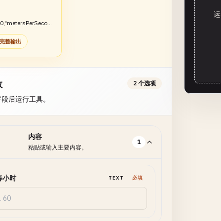
运
0,"metersPerSecon
24}}
完整输出
数
2 个选项
字段后运行工具。
内容
1
粘贴或输入主要内容。
每小时
TEXT
必填