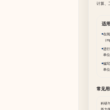
计算、
适
在阅
（m
进行
单位
编写
单位
常见用
科研
答力学