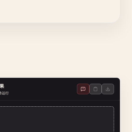
果
待运行