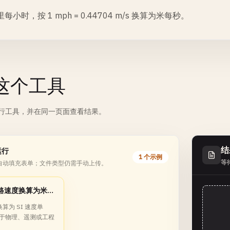
每小时，按 1 mph = 0.44704 m/s 换算为米每秒。
这个工具
行工具，并在同一页面查看结果。
结
运行
1 个示例
等
自动填充表单；文件类型仍需手动上传。
将道路速度换算为米每秒
 换算为 SI 速度单
于物理、遥测或工程