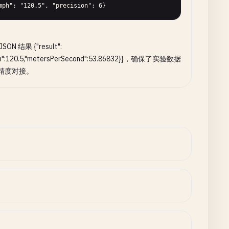
mph": "120.5", "precision": 6}
SON 结果 {"result":
h":120.5,"metersPerSecond":53.86832}}，确保了实验数据
精度对接。