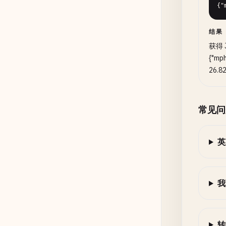
{"
结果
获得 J
{"mp
26.8
常见问
英
我
转