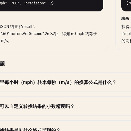
mph": "60", "precision": 2}
{"
结果
SON 结果 {"result":
获得 J
h":60,"metersPerSecond":26.82}}，得知 60 mph 约等于
{"mp
2 m/s。
的高
题
里每小时（mph）转米每秒（m/s）的换算公式是什么？
可以自定义转换结果的小数精度吗？
换结果是以什么格式呈现的？