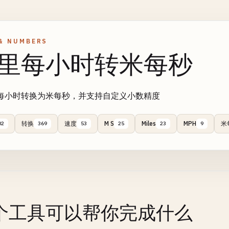
& NUMBERS
里每小时转米每秒
每小时转换为米每秒，并支持自定义小数精度
转换
速度
M S
Miles
MPH
米
02
369
53
25
23
9
个工具可以帮你完成什么