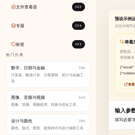
文件查看器
103
预设示例
专题
136
点击示例可
将毫
标签
333
把饮品、
热门分类
升转换为 
{"result":
数学、日期与金融
586
{"millili
计算器、数值计算、日期逻辑、统计与金融工
s":16.91}
具
查看
图像、音频与视频
564
图像、音频、视频处理、转换与优化工具
输入参
填写必要
设计与颜色
284
颜色、版式、图形、视觉样式与设计辅助工具