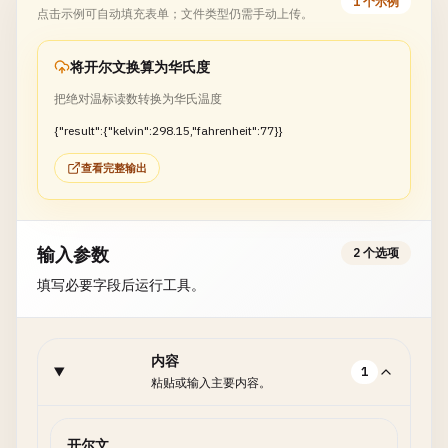
1 个示例
点击示例可自动填充表单；文件类型仍需手动上传。
将开尔文换算为华氏度
把绝对温标读数转换为华氏温度
{"result":{"kelvin":298.15,"fahrenheit":77}}
查看完整输出
输入参数
2 个选项
填写必要字段后运行工具。
内容
1
粘贴或输入主要内容。
开尔文