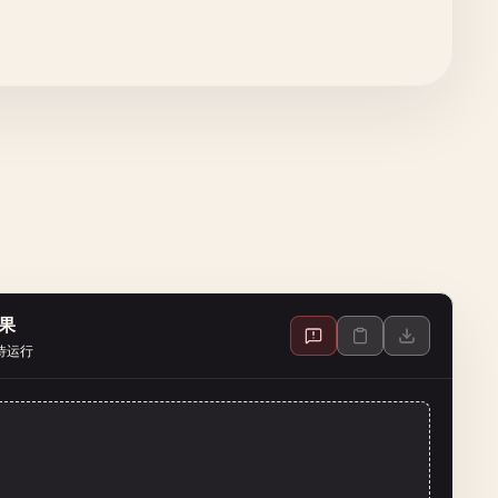
果
待运行