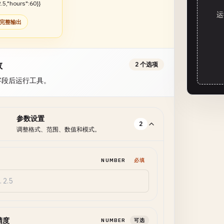
.5,"hours":60}}
运
完整输出
数
2 个选项
字段后运行工具。
参数设置
2
调整格式、范围、数值和模式。
NUMBER
必填
精度
NUMBER
可选