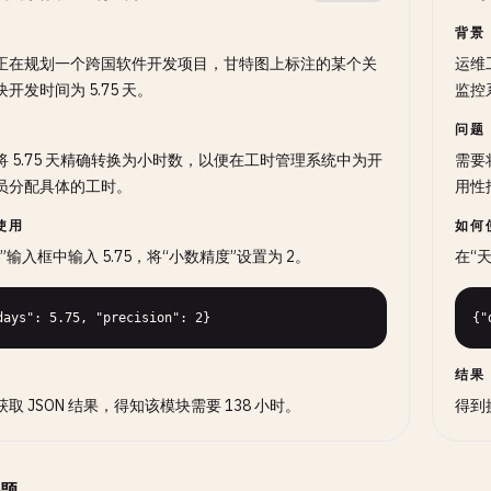
背景
正在规划一个跨国软件开发项目，甘特图上标注的某个关
运维
开发时间为 5.75 天。
监控系
问题
将 5.75 天精确转换为小时数，以便在工时管理系统中为开
需要
员分配具体的工时。
用性
使用
如何
”输入框中输入 5.75，将“小数精度”设置为 2。
在“天
days": 5.75, "precision": 2}
{"
结果
取 JSON 结果，得知该模块需要 138 小时。
得到