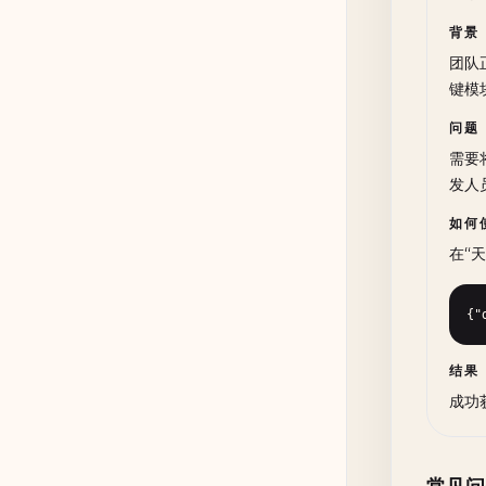
背景
团队
键模块
问题
需要
发人
如何
在“天
{"
结果
成功获