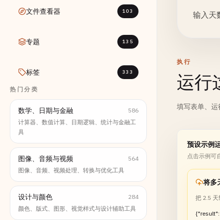
文件查看器
103
输入天数
专题
135
执行
标签
333
运行
热门分类
填写表单、运
数学、日期与金融
586
计算器、数值计算、日期逻辑、统计与金融工
具
预设示例
点击示例可
图像、音频与视频
564
图像、音频、视频处理、转换与优化工具
将多
设计与颜色
284
把 2.5
颜色、版式、图形、视觉样式与设计辅助工具
{"result":