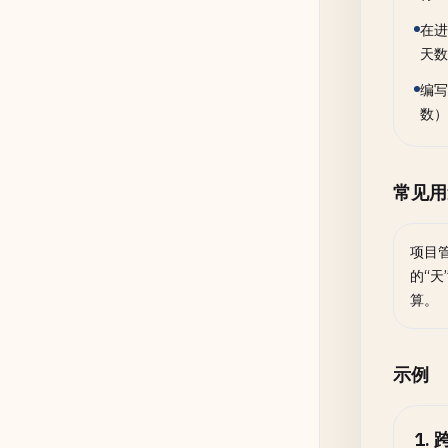
在进
天数
编写
数）
常见用
项目
的“天
算。
示例
1
.