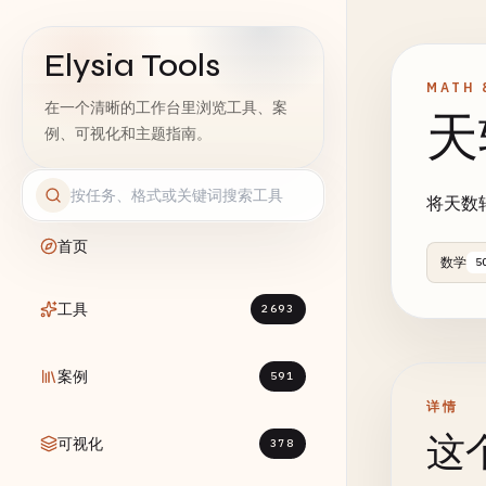
Elysia Tools
MATH 
在一个清晰的工作台里浏览工具、案
天
例、可视化和主题指南。
将天数
首页
数学
5
工具
2693
案例
591
详情
这
可视化
378