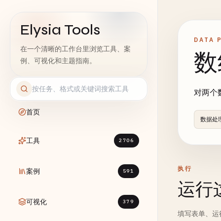
Elysia Tools
DATA 
在一个清晰的工作台里浏览工具、案
数
例、可视化和主题指南。
对两个
首页
数据处
工具
2706
执行
案例
591
运行
可视化
379
填写表单、运