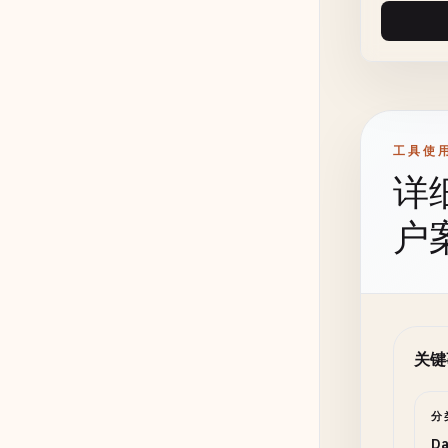
工具使
详
户
关键
分
Da