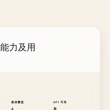
持能力及用
案例覆盖
API 可用
4
是