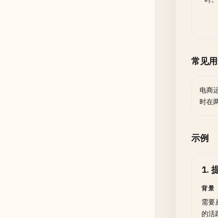
常见用
电商
时在
示例
1
.
背景
需要
的活