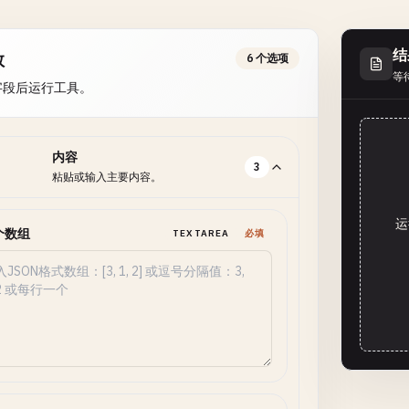
结
数
6 个选项
等
字段后运行工具。
内容
3
粘贴或输入主要内容。
运
个数组
TEXTAREA
必填