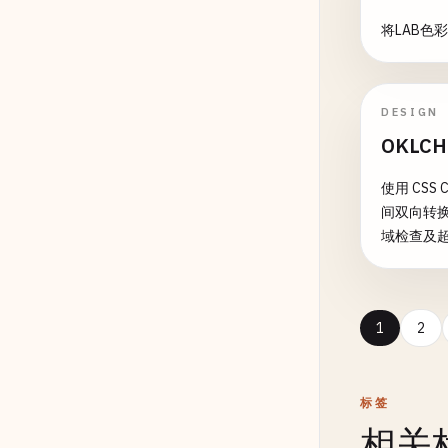
将LAB色
DESIGN
OKLC
使用 CSS 
间双向转换，
域检查及
1
2
标签
相关