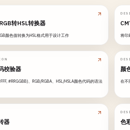
DES
e RGB转HSL转换器
CM
e RGB颜色值转换为HSL格式用于设计工作
将印
ION
DES
码校验器
颜
#FFF, #RRGGBB)、RGB/RGBA、HSL/HSLA颜色代码的语法
在不
DES
转器
色