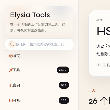
Elysia Tools
标签
在一个清晰的工作台里浏览工具、案
H
例、可视化和主题指南。
浏览 2
动删除
首页
HSL 
工具
2693
案例
591
工具
26 
可视化
378