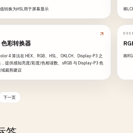
彩值转换为HSL用于屏幕显示
将L
DES
H 色彩转换器
RG
Color 4 算法在 HEX、RGB、HSL、OKLCH、Display-P3 之
将R
提供感知亮度/彩度/色相读数、sRGB 与 Display-P3 色
超域裁剪建议
下一页
标签