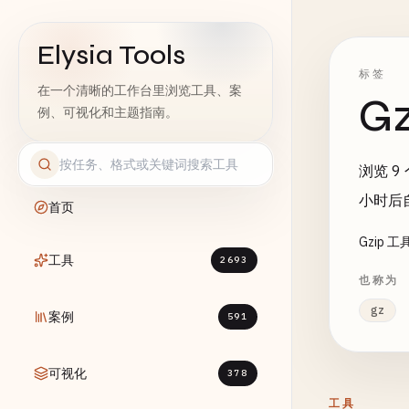
Elysia Tools
标签
在一个清晰的工作台里浏览工具、案
G
例、可视化和主题指南。
浏览 9
小时后
首页
Gzip
工具
2693
也称为
gz
案例
591
可视化
378
工具