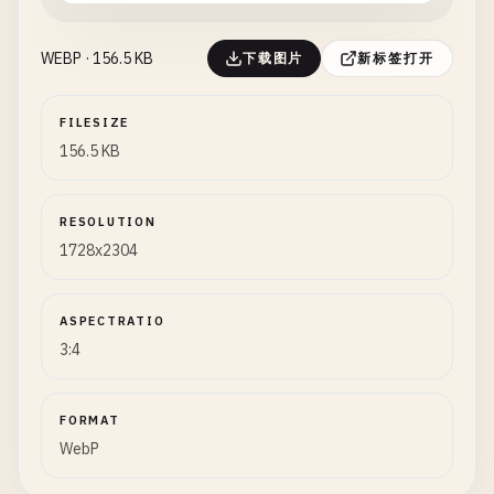
WEBP · 156.5 KB
下载图片
新标签打开
FILESIZE
156.5 KB
RESOLUTION
1728x2304
ASPECTRATIO
3:4
FORMAT
WebP