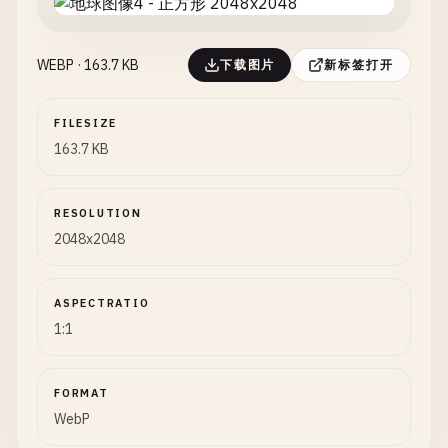
WEBP · 163.7 KB
下载图片
新标签打开
FILESIZE
163.7 KB
RESOLUTION
2048x2048
ASPECTRATIO
1:1
FORMAT
WebP