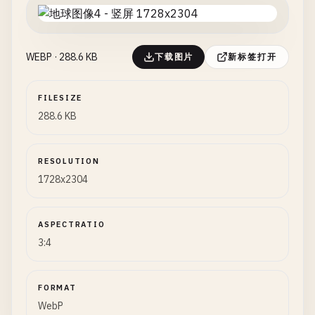
WEBP · 288.6 KB
下载图片
新标签打开
FILESIZE
288.6 KB
RESOLUTION
1728x2304
ASPECTRATIO
3:4
FORMAT
WebP