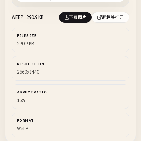
WEBP · 290.9 KB
下载图片
新标签打开
FILESIZE
290.9 KB
RESOLUTION
2560x1440
ASPECTRATIO
16:9
FORMAT
WebP