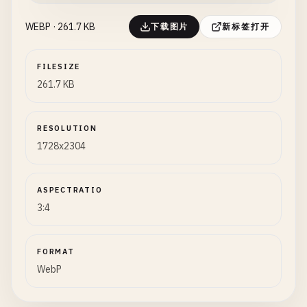
WEBP · 261.7 KB
下载图片
新标签打开
FILESIZE
261.7 KB
RESOLUTION
1728x2304
ASPECTRATIO
3:4
FORMAT
WebP