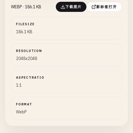
WEBP · 186.1 KB
下载图片
新标签打开
FILESIZE
186.1 KB
RESOLUTION
2048x2048
ASPECTRATIO
1:1
FORMAT
WebP