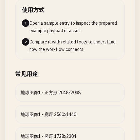
使用方式
Open a sample entry to inspect the prepared
1
example payload or asset.
Compare it with related tools to understand
2
how the workflow connects.
常见用途
地球图像1 - 正方形 2048x2048
地球图像1 - 宽屏 2560x1440
地球图像1 - 竖屏 1728x2304