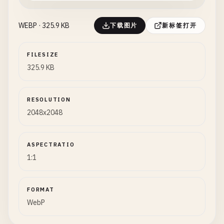
WEBP · 325.9 KB
下载图片
新标签打开
FILESIZE
325.9 KB
RESOLUTION
2048x2048
ASPECTRATIO
1:1
FORMAT
WebP