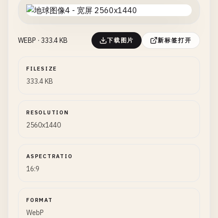
WEBP · 333.4 KB
下载图片
新标签打开
FILESIZE
333.4 KB
RESOLUTION
2560x1440
ASPECTRATIO
16:9
FORMAT
WebP