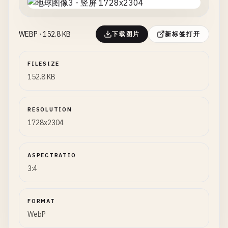
WEBP · 152.8 KB
下载图片
新标签打开
FILESIZE
152.8 KB
RESOLUTION
1728x2304
ASPECTRATIO
3:4
FORMAT
WebP