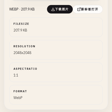
WEBP · 207.9 KB
下载图片
新标签打开
FILESIZE
207.9 KB
RESOLUTION
2048x2048
ASPECTRATIO
1:1
FORMAT
WebP