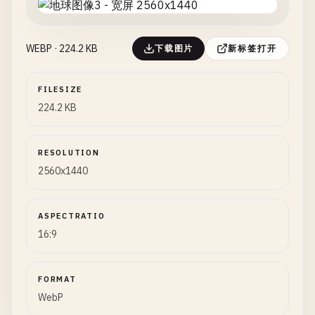
WEBP · 224.2 KB
下载图片
新标签打开
FILESIZE
224.2 KB
RESOLUTION
2560x1440
ASPECTRATIO
16:9
FORMAT
WebP