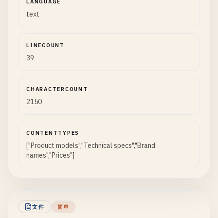
LANGUAGE
text
LINECOUNT
39
CHARACTERCOUNT
2150
CONTENTTYPES
["Product models","Technical specs","Brand
names","Prices"]
文件
简单