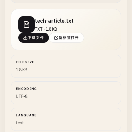
tech-article.txt
TXT · 1.8 KB
下载文件
新标签打开
FILESIZE
1.8 KB
ENCODING
UTF-8
LANGUAGE
text