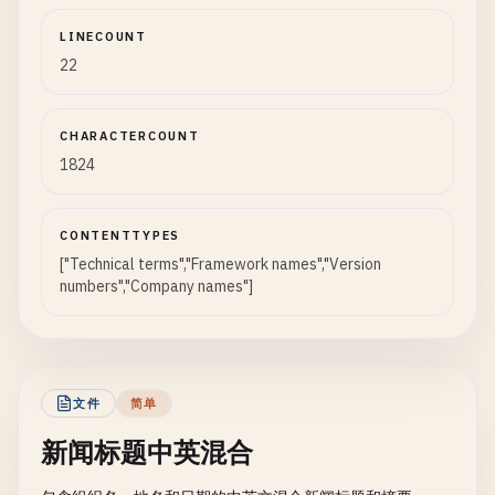
LINECOUNT
22
CHARACTERCOUNT
1824
CONTENTTYPES
["Technical terms","Framework names","Version
numbers","Company names"]
文件
简单
新闻标题中英混合