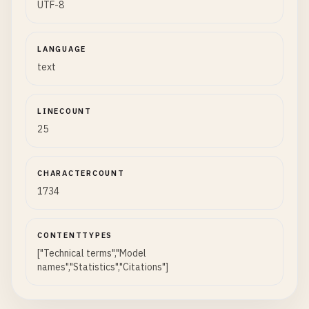
UTF-8
LANGUAGE
text
LINECOUNT
25
CHARACTERCOUNT
1734
CONTENTTYPES
["Technical terms","Model
names","Statistics","Citations"]