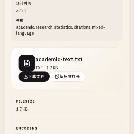
预计时间
3 min
标签
academic, research, statistics, citations, mixed-
language
academic-text.txt
TXT · 1.7 KB
下载文件
新标签打开
FILESIZE
1.7 KB
ENCODING