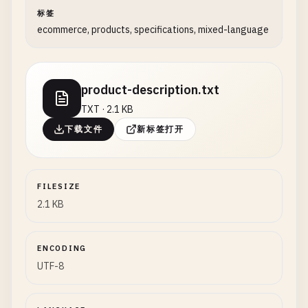
标签
ecommerce, products, specifications, mixed-language
product-description.txt
TXT · 2.1 KB
下载文件
新标签打开
FILESIZE
2.1 KB
ENCODING
UTF-8