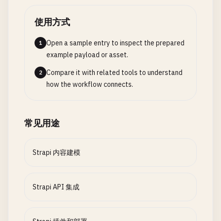
使用方式
Open a sample entry to inspect the prepared
1
example payload or asset.
Compare it with related tools to understand
2
how the workflow connects.
常见用途
Strapi 内容建模
Strapi API 集成