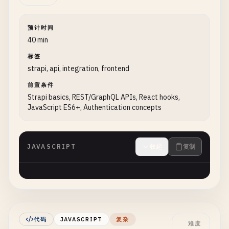
预计时间
40 min
标签
strapi, api, integration, frontend
前置条件
Strapi basics, REST/GraphQL APIs, React hooks,
JavaScript ES6+, Authentication concepts
JAVASCRIPT
收起
复制
代码
JAVASCRIPT
复杂
难度