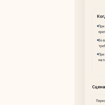
Ког
При
пре
Во 
тре
При
мат
Сцена
Перес