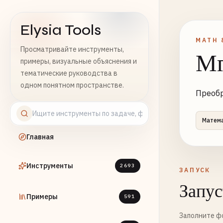
Elysia Tools
MATH 
Просматривайте инструменты,
Мг
примеры, визуальные объяснения и
тематические руководства в
одном понятном пространстве.
Преобр
Матем
Главная
Инструменты
2693
ЗАПУСК
Запус
Примеры
591
Заполните фо