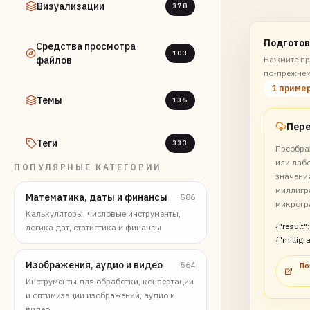
Визуализации
378
Подготов
Средства просмотра
103
файлов
Нажмите пр
по-прежнем
1 приме
Темы
135
Теги
333
Преобра
или лаб
ПОПУЛЯРНЫЕ КАТЕГОРИИ
значени
миллигр
Математика, даты и финансы
586
микрог
Калькуляторы, числовые инструменты,
{"result":
логика дат, статистика и финансы
{"milligr
ms":2500
Изображения, аудио и видео
564
По
Инструменты для обработки, конвертации
и оптимизации изображений, аудио и
видео