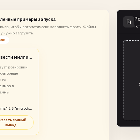
Р
ленные примеры запуска
Гот
имер, чтобы автоматически заполнить форму. Файлы
у нужно загрузить.
ров
Перевести миллиграммы в микрограммы
зует дозировки
ораторные
я из
аммов в
раммы
ams":2.5,"microgra
}}
казать полный
вывод