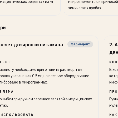
мацевтических рецептах из мг
микроэлементов и примесей
химических пробах.
еры
асчет дозировки витамина
2
.
А
Фармацевт
да
ТЕКСТ
КОН
иалисту необходимо приготовить раствор, где
В хо
ровка указана как 0.5 мг, но весовое оборудование
кото
либровано в микрограммах.
микр
БЛЕМА
ПРО
 ошибки при ручном переносе запятой в медицинских
Ручн
етах.
нуле
 ИСПОЛЬЗОВАТЬ
КАК