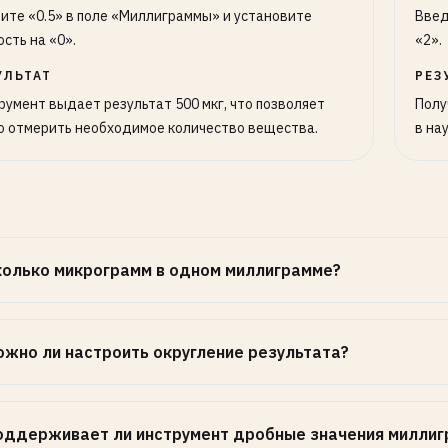
ите «0.5» в поле «Миллиграммы» и установите
Введ
ость на «0».
«2».
УЛЬТАТ
РЕЗ
румент выдает результат 500 мкг, что позволяет
Полу
о отмерить необходимое количество вещества.
в на
колько микрограмм в одном миллиграмме?
ожно ли настроить округление результата?
оддерживает ли инструмент дробные значения миллиг