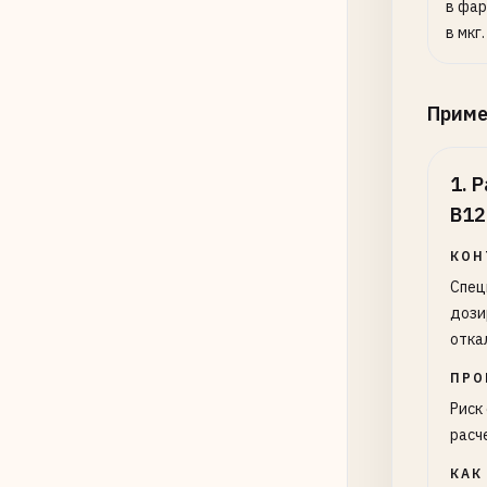
в фар
в мкг.
Прим
1
.
Р
B12
КОН
Спец
дози
отка
ПРО
Риск
расч
КАК