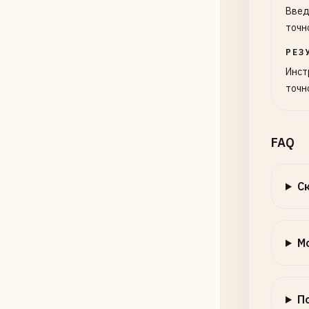
Введ
точн
РЕЗ
Инст
точн
FAQ
С
М
П