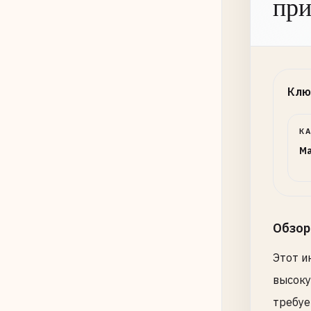
при
Клю
К
Ma
Обзор
Этот и
высоку
требуе