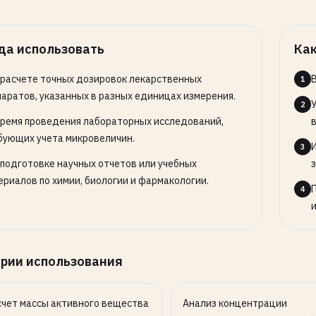
да использовать
Как
 расчете точных дозировок лекарственных
1
паратов, указанных в разных единицах измерения.
2
время проведения лабораторных исследований,
в
бующих учета микровеличин.
3
 подготовке научных отчетов или учебных
з
ериалов по химии, биологии и фармакологии.
4
и
рии использования
чет массы активного вещества
Анализ концентрации