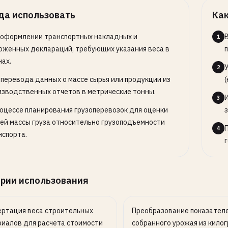
да использовать
Как
 оформлении транспортных накладных и
1
оженных деклараций, требующих указания веса в
нах.
2
 перевода данных о массе сырья или продукции из
(
изводственных отчетов в метрические тонны.
3
роцессе планирования грузоперевозок для оценки
з
ей массы груза относительно грузоподъемности
4
нспорта.
рии использования
ертация веса строительных
Преобразование показател
иалов для расчета стоимости
собранного урожая из кило