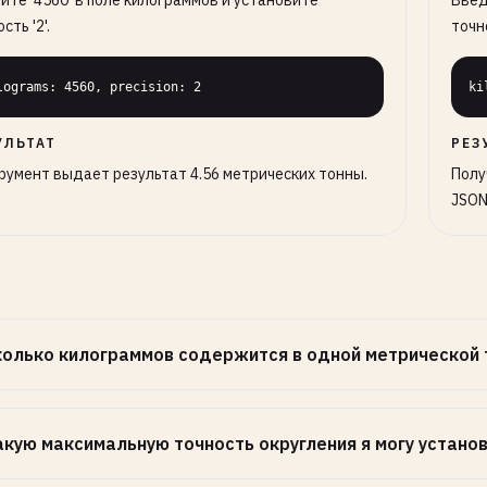
ите '4560' в поле килограммов и установите
Введ
сть '2'.
точн
lograms: 4560, precision: 2
ki
УЛЬТАТ
РЕЗ
румент выдает результат 4.56 метрических тонны.
Полу
JSON
колько килограммов содержится в одной метрической 
акую максимальную точность округления я могу устано