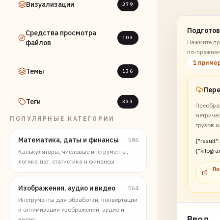
Визуализации
379
Подготов
Средства просмотра
103
файлов
Нажмите пр
по-прежнем
1 приме
Темы
136
Теги
333
Преобра
метриче
ПОПУЛЯРНЫЕ КАТЕГОРИИ
грузов и
Математика, даты и финансы
586
{"result":
{"kilogr
Калькуляторы, числовые инструменты,
ns":2.5}}
логика дат, статистика и финансы
По
Изображения, аудио и видео
564
Инструменты для обработки, конвертации
и оптимизации изображений, аудио и
Ввод
видео