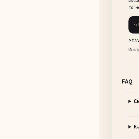
Введ
точно
ki
РЕЗ
Инст
FAQ
С
К