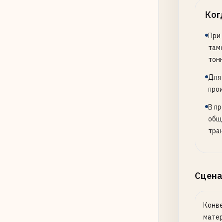
Ког
При
там
тон
Для
про
В п
общ
тра
Сцена
Конв
матер