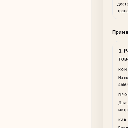
дост
транс
Прим
1
.
Р
тов
КОН
На с
4560
ПРО
Для 
метр
КАК