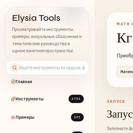
Elysia Tools
MATH 
Просматривайте инструменты,
Кг
примеры, визуальные объяснения и
тематические руководства в
одном понятном пространстве.
Преобр
Матем
Главная
Инструменты
2706
ЗАПУСК
Запус
Примеры
591
Заполните фо