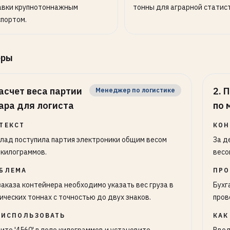
авки крупнотоннажным
тонны для аграрной статист
портом.
еры
асчет веса партии
2
.
П
Менеджер по логистике
ара для логиста
по 
ТЕКСТ
КОН
клад поступила партия электроники общим весом
За д
 килограммов.
весо
БЛЕМА
ПРО
заказа контейнера необходимо указать вес груза в
Бухг
ических тоннах с точностью до двух знаков.
пров
 ИСПОЛЬЗОВАТЬ
КАК