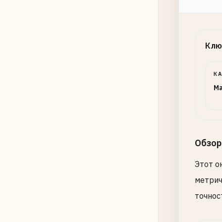
Клю
К
Ma
Обзор
Этот о
метрич
точнос