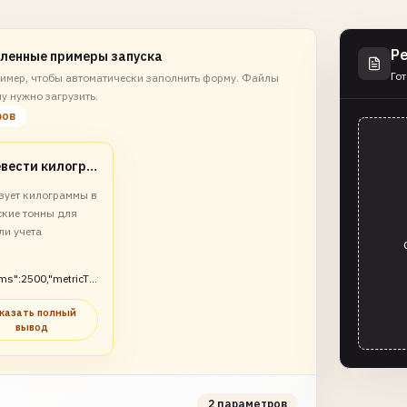
Р
ленные примеры запуска
Гот
имер, чтобы автоматически заполнить форму. Файлы
у нужно загрузить.
ров
Перевести килограммы в метрические тонны
зует килограммы в
ские тонны для
ли учета
ams":2500,"metricTo
казать полный
вывод
2 параметров