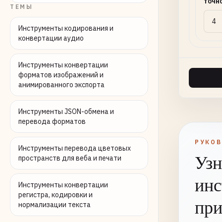
точн
ТЕМЫ
Инструменты кодирования и
конвертации аудио
Инструменты конвертации
форматов изображений и
анимированного экспорта
Инструменты JSON-обмена и
перевода форматов
РУКО
Инструменты перевода цветовых
Узн
пространств для веба и печати
инс
Инструменты конвертации
регистра, кодировки и
при
нормализации текста