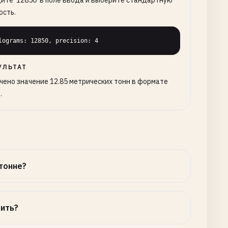
ите '12850' в поле ввода и выберите стандартную
ость.
lograms: 12850, precision: 4
УЛЬТАТ
чено значение 12.85 метрических тонн в формате
.
тонне?
вить?