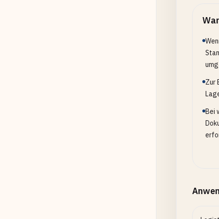
Wan
Wenn
Stan
umg
Zur 
Lage
Bei 
Doku
erfo
Anwen