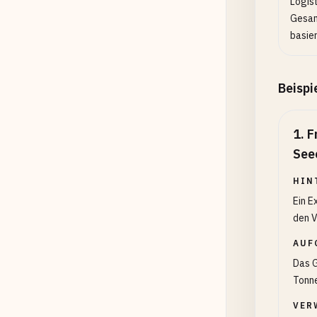
Logis
Gesam
basie
Beispi
1
.
F
See
HIN
Ein E
den V
AUF
Das G
Tonne
VER