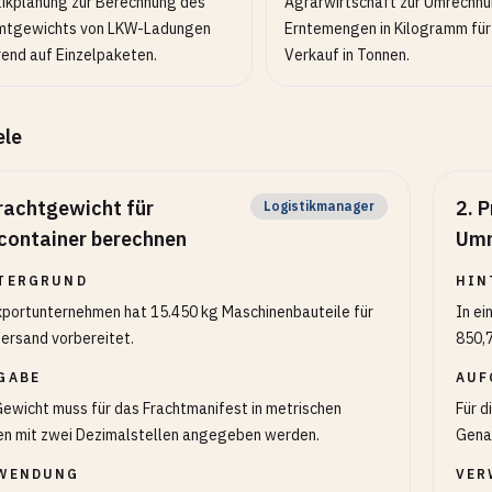
tikplanung zur Berechnung des
Agrarwirtschaft zur Umrechnu
tgewichts von LKW-Ladungen
Erntemengen in Kilogramm für
rend auf Einzelpaketen.
Verkauf in Tonnen.
ele
rachtgewicht für
2
.
P
Logistikmanager
container berechnen
Umr
TERGRUND
HIN
xportunternehmen hat 15.450 kg Maschinenbauteile für
In e
ersand vorbereitet.
850,
GABE
AUF
ewicht muss für das Frachtmanifest in metrischen
Für d
n mit zwei Dezimalstellen angegeben werden.
Genau
WENDUNG
VER