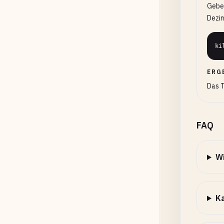
Geben
Dezim
ki
ERG
Das T
FAQ
Wi
Ka