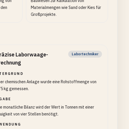
ng von
Bauwesen zur Kalkulation von
 den
Materialmengen wie Sand oder Kies für
Großprojekte.
räzise Laborwaage-
Labortechniker
echnung
TERGRUND
iner chemischen Anlage wurde eine Rohstoffmenge von
75 kg gemessen.
GABE
ie monatliche Bilanz wird der Wert in Tonnen mit einer
igkeit von vier Stellen benötigt.
WENDUNG