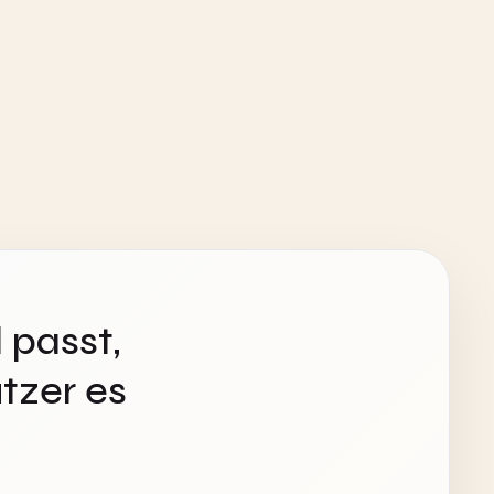
 passt,
tzer es