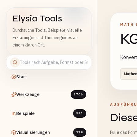
Elysia Tools
MATH 
Durchsuche Tools, Beispiele, visuelle
KG
Erklärungen und Themenguides an
einem klaren Ort.
Konvert
Mathem
Start
Werkzeuge
2706
AUSFÜHR
Beispiele
Diese
591
Visualisierungen
Fülle das Form
379