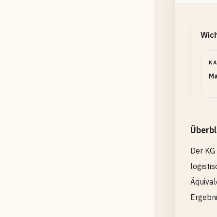
Wich
K
Ma
Überbl
Der KG 
logisti
Äquival
Ergebni