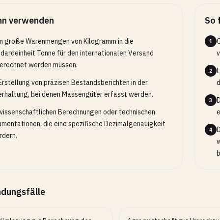
n verwenden
So 
 große Warenmengen von Kilogramm in die
G
1
dardeinheit Tonne für den internationalen Versand
v
erechnet werden müssen.
L
2
Erstellung von präzisen Bestandsberichten in der
d
rhaltung, bei denen Massengüter erfasst werden.
D
3
wissenschaftlichen Berechnungen oder technischen
e
mentationen, die eine spezifische Dezimalgenauigkeit
D
4
rdern.
w
b
dungsfälle