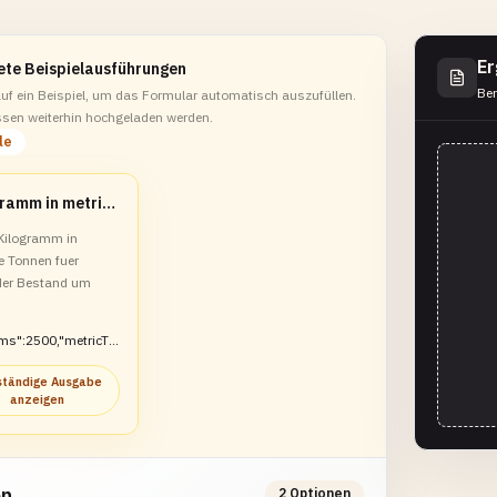
Er
ete Beispielausführungen
Ber
auf ein Beispiel, um das Formular automatisch auszufüllen.
sen weiterhin hochgeladen werden.
le
Kilogramm in metrische Tonnen umrechnen
Kilogramm in
e Tonnen fuer
der Bestand um
ams":2500,"metricTo
ständige Ausgabe
anzeigen
en
2 Optionen