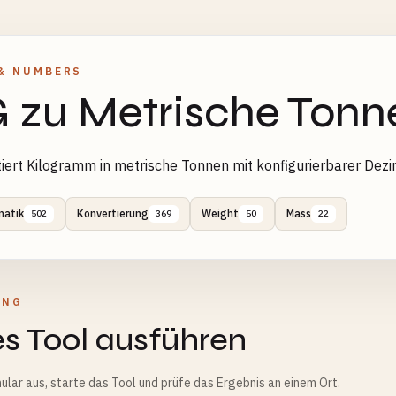
& NUMBERS
 zu Metrische Tonn
iert Kilogramm in metrische Tonnen mit konfigurierbarer Dez
atik
Konvertierung
Weight
Mass
502
369
50
22
UNG
s Tool ausführen
ular aus, starte das Tool und prüfe das Ergebnis an einem Ort.