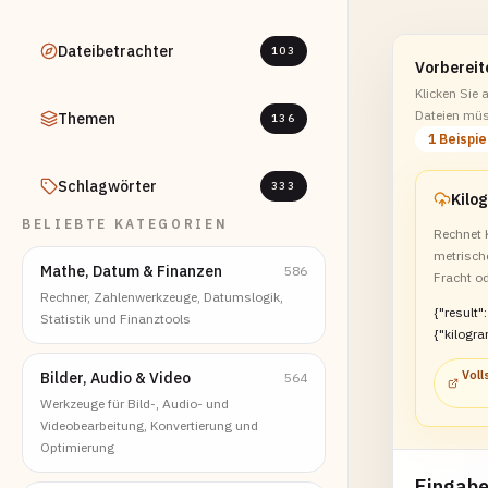
Dateibetrachter
103
Vorbereit
Klicken Sie 
Dateien müs
Themen
136
1 Beispie
Schlagwörter
333
BELIEBTE KATEGORIEN
Rechnet 
metrisch
Mathe, Datum & Finanzen
586
Fracht o
Rechner, Zahlenwerkzeuge, Datumslogik,
{"result":
Statistik und Finanztools
{"kilogr
ns":2.5}}
Voll
Bilder, Audio & Video
564
Werkzeuge für Bild-, Audio- und
Videobearbeitung, Konvertierung und
Optimierung
Eingab