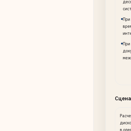
дес
сис
При
вре
инт
При
док
межд
Сцена
Расче
диско
в опе