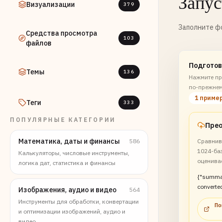
Запус
Визуализации
379
Заполните фо
Средства просмотра
103
файлов
Подготов
Темы
136
Нажмите пр
по-прежнем
1 приме
Теги
333
ПОПУЛЯРНЫЕ КАТЕГОРИИ
Математика, даты и финансы
586
Сравнив
1024-баз
Калькуляторы, числовые инструменты,
оценива
логика дат, статистика и финансы
{"summa
converted
Изображения, аудио и видео
564
system 
Инструменты для обработки, конвертации
По
transfer 
и оптимизации изображений, аудио и
видео