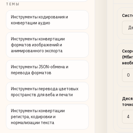
ТЕМЫ
Сист
Инструменты кодирования и
конвертации аудио
Инструменты конвертации
форматов изображений и
анимированного экспорта
Скор
(Мбит
необ
Инструменты JSON-обмена и
перевода форматов
Инструменты перевода цветовых
пространств для веба и печати
Деся
точн
Инструменты конвертации
регистра, кодировки и
нормализации текста