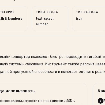
АТЕГОРИЯ
ТИПЫ ВВОДА
ТИП ВЫВОДА
th & Numbers
text, select,
json
number
нлайн-конвертер позволяет быстро переводить гигабайты 
чную системы счисления. Инструмент также рассчитывае
данной пропускной способности и помогает оценить реал
да использовать
Как
 сопоставлении емкости жестких дисков и SSD в
1