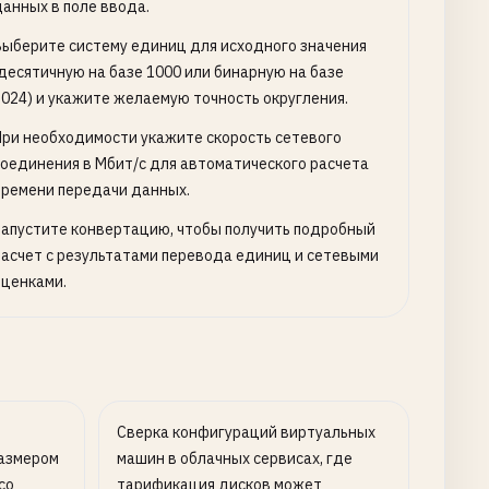
данных в поле ввода.
Выберите систему единиц для исходного значения
(десятичную на базе 1000 или бинарную на базе
1024) и укажите желаемую точность округления.
При необходимости укажите скорость сетевого
соединения в Мбит/с для автоматического расчета
времени передачи данных.
Запустите конвертацию, чтобы получить подробный
расчет с результатами перевода единиц и сетевыми
оценками.
о
Сверка конфигураций виртуальных
размером
машин в облачных сервисах, где
со
тарификация дисков может