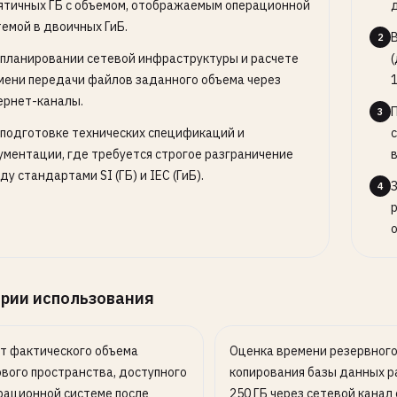
ятичных ГБ с объемом, отображаемым операционной
темой в двоичных ГиБ.
2
 планировании сетевой инфраструктуры и расчете
мени передачи файлов заданного объема через
ернет-каналы.
3
 подготовке технических спецификаций и
ументации, где требуется строгое разграничение
у стандартами SI (ГБ) и IEC (ГиБ).
4
рии использования
т фактического объема
Оценка времени резервног
вого пространства, доступного
копирования базы данных 
рационной системе после
250 ГБ через сетевой канал 