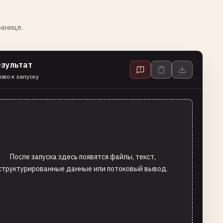
ранице.
езультат
ово к запуску
После запуска здесь появятся файлы, текст,
структурированные данные или потоковый вывод.