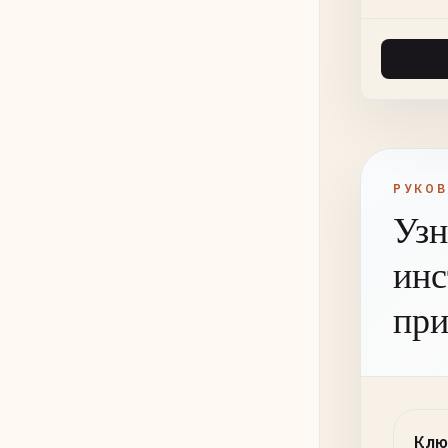
РУКО
Узн
инс
при
Клю