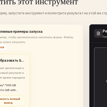
тить этот инструмент
рму, запустите инструмент и посмотрите результат на этой же ст
Р
ленные примеры запуска
Гот
имер, чтобы автоматически заполнить форму. Файлы
у нужно загрузить.
ров
Преобразовать GB в GiB
ает десятичный и
овый результат и
ет время передачи
ry":"500 GB
 to GiB with
comparison and
казать полный
estimate"}
вывод