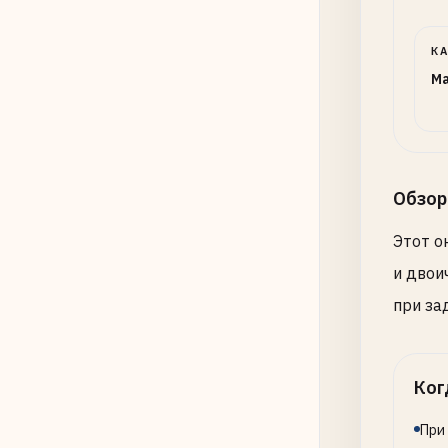
К
Ma
Обзор
Этот о
и двои
при за
Ког
При