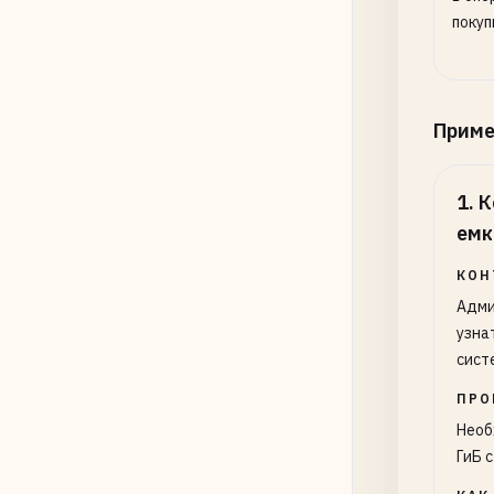
покуп
Прим
1
.
К
емк
КОН
Адми
узна
сист
ПРО
Необ
ГиБ 