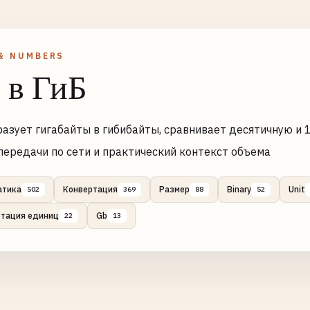
& NUMBERS
 в ГиБ
азует гигабайты в гибибайты, сравнивает десятичную и
передачи по сети и практический контекст объема
атика
Конвертация
Размер
Binary
Unit
502
369
88
52
ртация единиц
Gb
22
13