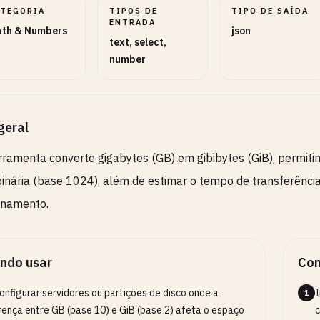
ATEGORIA
TIPOS DE
TIPO DE SAÍDA
ENTRADA
th & Numbers
json
text, select,
number
geral
rramenta converte gigabytes (GB) em gibibytes (GiB), permit
inária (base 1024), além de estimar o tempo de transferência
namento.
ndo usar
Com
onfigurar servidores ou partições de disco onde a
I
1
rença entre GB (base 10) e GiB (base 2) afeta o espaço
c