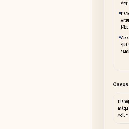
disp
Para
arqu
Mbp
Ao a
que 
tama
Casos
Plane
máqui
volum