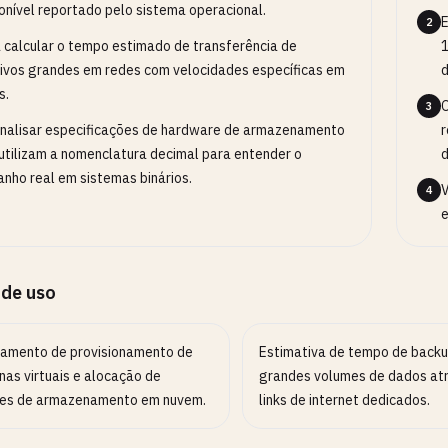
onível reportado pelo sistema operacional.
E
2
 calcular o tempo estimado de transferência de
1
ivos grandes em redes com velocidades específicas em
d
s.
O
3
nalisar especificações de hardware de armazenamento
r
utilizam a nomenclatura decimal para entender o
d
nho real em sistemas binários.
V
4
e
 de uso
jamento de provisionamento de
Estimativa de tempo de backu
nas virtuais e alocação de
grandes volumes de dados at
es de armazenamento em nuvem.
links de internet dedicados.