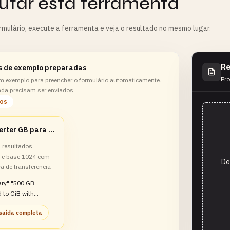
utar esta ferramenta
rmulário, execute a ferramenta e veja o resultado no mesmo lugar.
Re
s de exemplo preparadas
Pro
m exemplo para preencher o formulário automaticamente.
nda precisam ser enviados.
los
Converter GB para GiB
 resultados
 e base 1024 com
De
a de transferencia
ry":"500 GB
 to GiB with
comparison and
 saída completa
estimate"}