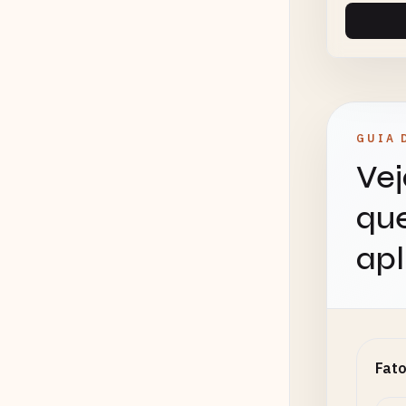
GUIA 
Vej
que
apl
Fato