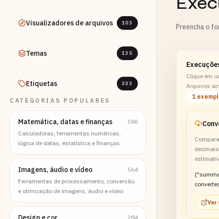
Exec
Visualizadores de arquivos
103
Preencha o fo
Temas
135
Execuçõe
Clique em u
Etiquetas
333
Arquivos ai
1 exemp
CATEGORIAS POPULARES
Matemática, datas e finanças
586
Calculadoras, ferramentas numéricas,
Compara
lógica de datas, estatística e finanças
decimais
estimativ
Imagens, áudio e vídeo
564
{"summa
Ferramentas de processamento, conversão
converted
e otimização de imagens, áudio e vídeo
system 
Ver
transfer 
Design e cor
284