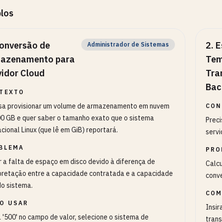
los
onversão de
2
.
E
Administrador de Sistemas
azenamento para
Tem
vidor Cloud
Tra
Bac
TEXTO
isa provisionar um volume de armazenamento em nuvem
CON
0 GB e quer saber o tamanho exato que o sistema
Preci
cional Linux (que lê em GiB) reportará.
servi
BLEMA
PRO
r a falta de espaço em disco devido à diferença de
Calcu
pretação entre a capacidade contratada e a capacidade
conv
do sistema.
COM
O USAR
Insir
a '500' no campo de valor, selecione o sistema de
trans