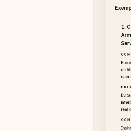
Exemp
1
.
C
Arm
Ser
CON
Prec
de 50
opera
PRO
Evita
inter
real 
COM
Insir