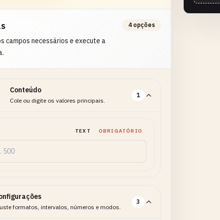
as
4 opções
os campos necessários e execute a
a.
Conteúdo
1
Cole ou digite os valores principais.
TEXT
OBRIGATÓRIO
onfigurações
3
uste formatos, intervalos, números e modos.