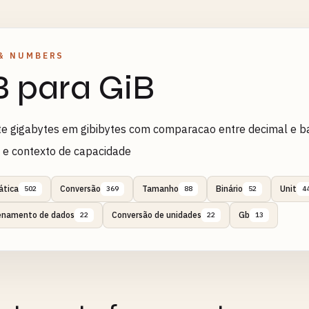
& NUMBERS
 para GiB
e gigabytes em gibibytes com comparacao entre decimal e b
 e contexto de capacidade
tica
Conversão
Tamanho
Binário
Unit
502
369
88
52
4
namento de dados
Conversão de unidades
Gb
22
22
13