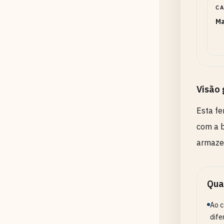
C
Ma
Visão 
Esta fe
com a b
armaze
Qua
Ao c
dife