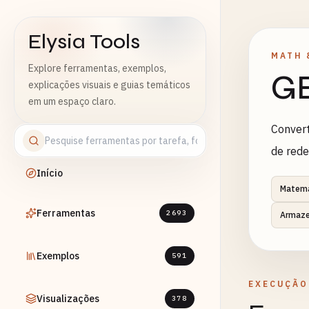
Elysia Tools
MATH 
Explore ferramentas, exemplos,
GB
explicações visuais e guias temáticos
em um espaço claro.
Convert
de rede
Início
Matemá
Ferramentas
2693
Armaze
Exemplos
591
EXECUÇÃO
Visualizações
378