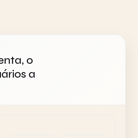
enta, o
ários a