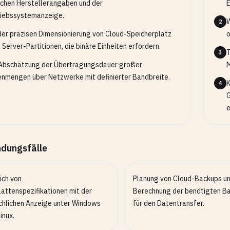
chen Herstellerangaben und der
E
iebssystemanzeige.
W
2
der präzisen Dimensionierung von Cloud-Speicherplatz
o
 Server-Partitionen, die binäre Einheiten erfordern.
T
3
Abschätzung der Übertragungsdauer großer
M
nmengen über Netzwerke mit definierter Bandbreite.
K
4
G
e
dungsfälle
ich von
Planung von Cloud-Backups u
lattenspezifikationen mit der
Berechnung der benötigten B
chlichen Anzeige unter Windows
für den Datentransfer.
inux.