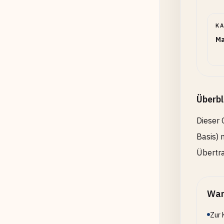
K
Ma
Überbl
Dieser 
Basis) 
Übertra
Wan
Zur 