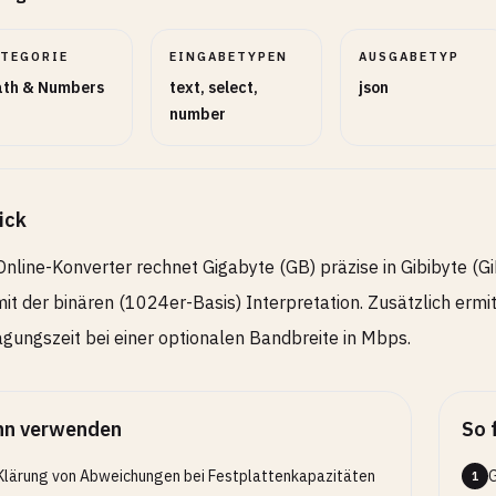
ATEGORIE
EINGABETYPEN
AUSGABETYP
th & Numbers
text, select,
json
number
ick
Online-Konverter rechnet Gigabyte (GB) präzise in Gibibyte (G
mit der binären (1024er-Basis) Interpretation. Zusätzlich ermi
gungszeit bei einer optionalen Bandbreite in Mbps.
n verwenden
So 
Klärung von Abweichungen bei Festplattenkapazitäten
G
1