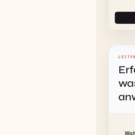
LEITF
Erf
was
an
Wich