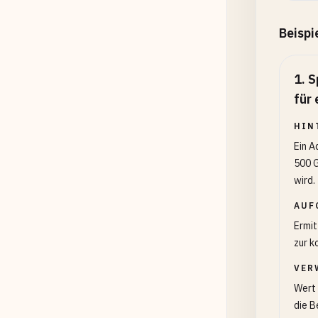
Beispi
1
.
S
für
HIN
Ein A
500 G
wird.
AUF
Ermit
zur k
VER
Wert 
die B