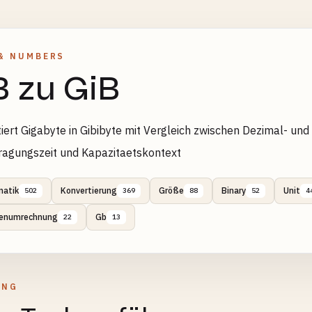
& NUMBERS
 zu GiB
iert Gigabyte in Gibibyte mit Vergleich zwischen Dezimal- u
ragungszeit und Kapazitaetskontext
atik
Konvertierung
Größe
Binary
Unit
502
369
88
52
4
tenumrechnung
Gb
22
13
UNG