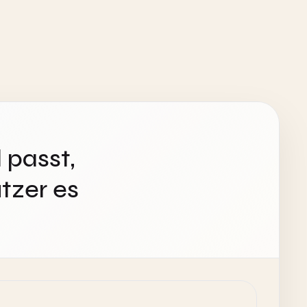
 passt,
tzer es