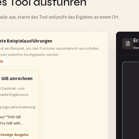
s Tool ausführen
ular aus, starte das Tool und prüfe das Ergebnis an einem Ort.
Er
ete Beispielausführungen
Ber
auf ein Beispiel, um das Formular automatisch auszufüllen.
sen weiterhin hochgeladen werden.
le
n GiB umrechnen
ht Dezimal- und
ierte Ergebnisse
gungszeitschaetzung
ry":"500 GB
 to GiB with
comparison and
ständige Ausgabe
estimate"}