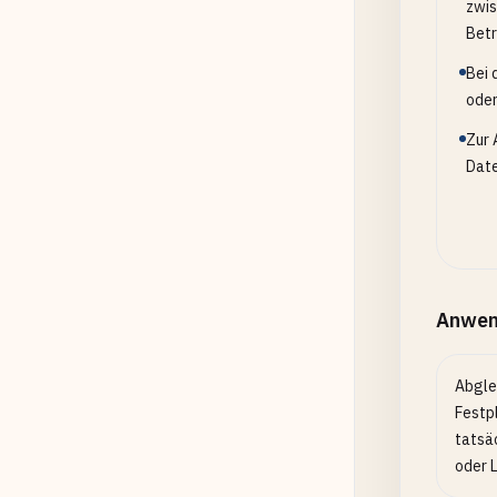
zwis
Betr
Bei 
oder
Zur 
Date
Anwen
Abgle
Festp
tatsä
oder L