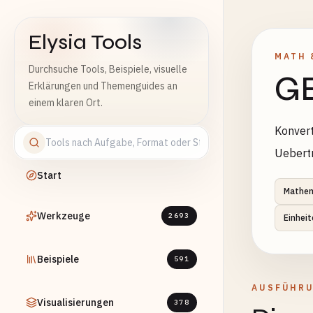
Elysia Tools
MATH 
Durchsuche Tools, Beispiele, visuelle
GB
Erklärungen und Themenguides an
einem klaren Ort.
Konvert
Uebert
Start
Mathem
Werkzeuge
2693
Einhei
Beispiele
591
AUSFÜHR
Visualisierungen
378