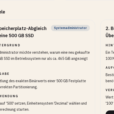
ele
peicherplatz-Abgleich
2
.
B
Systemadministrator
 eine 500 GB SSD
Übe
TERGRUND
HIN
dministrator möchte verstehen, warum eine neu gekaufte
Ein T
B SSD im Betriebssystem nur als ca. 465 GiB angezeigt
100 
AUF
GABE
Best
tlung des exakten Binärwerts einer 500 GB Festplatte
benöt
orrekten Partitionierung.
VER
WENDUNG
Wert 
auf '500' setzen, Einheitensystem 'Dezimal' wählen und
'100'
erechnung starten.