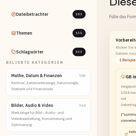
Diese
Dateibetrachter
103
Fülle das Form
Themen
135
Vorbereit
Klicken Sie 
Schlagwörter
333
Dateien müs
1 Beispie
BELIEBTE KATEGORIEN
Mathe, Datum & Finanzen
586
GB i
Rechner, Zahlenwerkzeuge, Datumslogik,
Vergleic
Statistik und Finanztools
1024-bas
mit
Uebertra
Bilder, Audio & Video
564
Werkzeuge für Bild-, Audio- und
{"summa
Videobearbeitung, Konvertierung und
converted
Optimierung
system 
Voll
transfer 