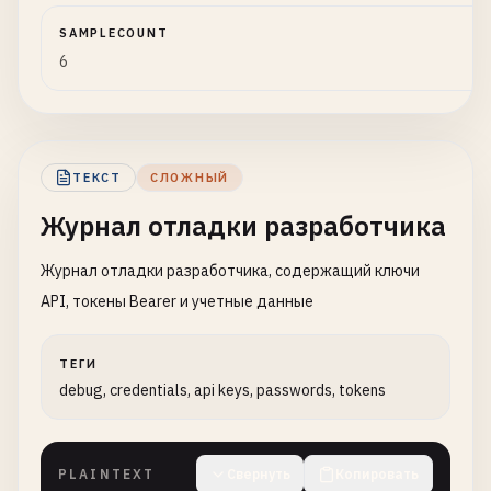
DATE_OF_BIRTH
: 
1988
-
11
-
12
PHONE
SAMPLECOUNT
: +
33
-
6
-
12
-
34
-
56
-
78
ADDRESS
6
: 
15
Avenue
des
Champs-
É
lys
é
es
, 
75008
Pari
COUNTRY
: 
FR
NATIONAL_ID
: 
123456789012
ID_TYPE
: 
French
INSEE
number
PASSPORT
: 
12
AB34567
ТЕКСТ
СЛОЖНЫЙ
REGISTRATION_IP
: 
82.123
.
45.67
Журнал отладки разработчика
EMAIL_VERIFIED
: 
true
Журнал отладки разработчика, содержащий ключи
[
2026
-
01
-
17
17
:
03
:
00
] 
NEW_REGISTRATION
USER_ID
: 
USR-2026-00126
API, токены Bearer и учетные данные
EMAIL
: 
yuki
.
tanaka
@
example
.
jp
USERNAME
: 
yukitanaka
ТЕГИ
FULL_NAME
debug, credentials, api keys, passwords, tokens
DATE_OF_BIRTH
: 
1995
-
08
-
30
PHONE
: +
81
-
90
-
1234
-
5678
ADDRESS
: 東京都渋谷区道玄坂
1
-
2
-
3
PLAINTEXT
Свернуть
Копировать
COUNTRY
: 
JP