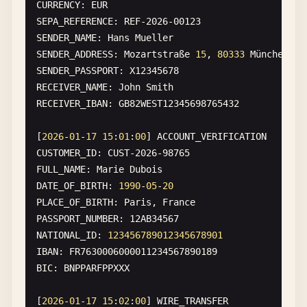
CURRENCY
: 
EUR
SEPA_REFERENCE
: 
REF-2026-00123
SENDER_NAME
: 
Hans
Mueller
SENDER_ADDRESS
: 
Mozartstra
ß
e
15
, 
80333
M
ü
nchen
, 
G
SENDER_PASSPORT
: 
X12345678
RECEIVER_NAME
: 
John
Smith
RECEIVER_IBAN
: 
GB82WEST12345698765432
[
2026
-
01
-
17
15
:
01
:
00
] 
ACCOUNT_VERIFICATION
CUSTOMER_ID
: 
CUST-2026-98765
FULL_NAME
: 
Marie
Dubois
DATE_OF_BIRTH
: 
1990
-
05
-
20
PLACE_OF_BIRTH
: 
Paris
, 
France
PASSPORT_NUMBER
: 
12
AB34567
NATIONAL_ID
: 
123456789012345678901
IBAN
: 
FR7630006000011234567890189
BIC
: 
BNPPARFPPXXX
[
2026
-
01
-
17
15
:
02
:
00
] 
WIRE_TRANSFER