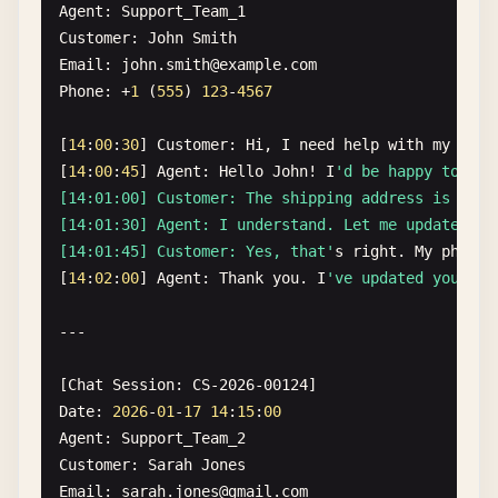
Agent
: 
Support_Team_1
Customer
: 
John
Smith
Email
: 
john
.
smith
@
example
.
com
Phone
: +
1
(
555
) 
123
-
4567
[
14
:
00
:
30
] 
Customer
: 
Hi
, 
I
need
help
with
my
orde
[
14
:
00
:
45
] 
Agent
: 
Hello
John
! 
I
'd be happy to hel
[14:01:00] Customer: The shipping address is wron
[14:01:30] Agent: I understand. Let me update tha
[14:01:45] Customer: Yes, that'
s
right
. 
My
phone
[
14
:
02
:
00
] 
Agent
: 
Thank
you
. 
I
've updated your sh
---

[
Chat
Session
: 
CS-2026-00124
Date
: 
2026
-
01
-
17
14
:
15
:
00
Agent
: 
Support_Team_2
Customer
: 
Sarah
Jones
Email
: 
sarah
.
jones
@
gmail
.
com