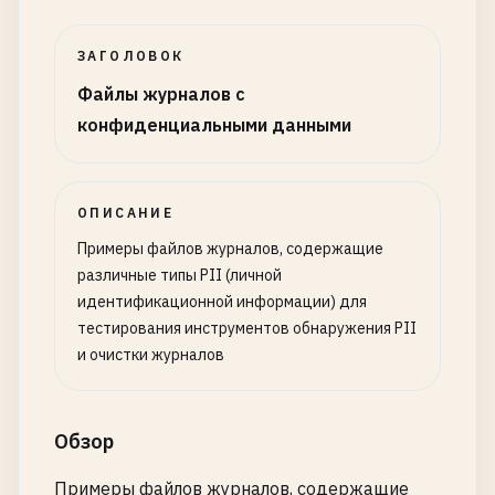
"service"
: 
"Payment Gateway"
,

"url"
: 
"https://api.stripe.com/v1/charges"
,

ЗАГОЛОВОК
"method"
: 
"POST"
,

Файлы журналов с
"headers"
: {

конфиденциальными данными
"Authorization"
: 
"Bearer sk_live_51HrAbG2E3Zi
},

"request_body"
: {

"amount"
: 
9999
,

ОПИСАНИЕ
"currency"
: 
"usd"
,

Примеры файлов журналов, содержащие
"source"
: 
"tok_visa"
,

различные типы PII (личной
"description"
: 
"Order #12345"
идентификационной информации) для
}

тестирования инструментов обнаружения PII
}

и очистки журналов
[
2026
-
01
-
17
18
:
04
:
00
] [
DEBUG
] 
Email
service
confi
{

Обзор
"provider"
: 
"SendGrid"
,

"api_key"
: 
"SG.12345678.012345678901abcdefghijk
Примеры файлов журналов, содержащие