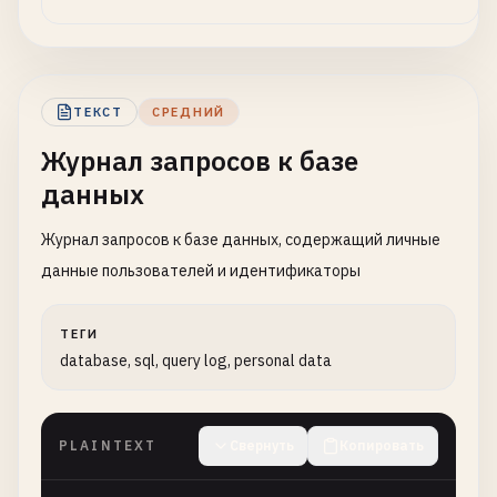
Authorization
: 
Bearer
xoxb-1234567890-123456789
Content-Type
: 
application
/
json
Body
: {
"channel"
:
"C12345678"
,
"text"
:
"API test mes
Response
: 
200
OK
ТЕКСТ
СРЕДНИЙ
[
2026
-
01
-
17
12
:
06
:
00
] 
GET
/
api
/
v1
/
sendgrid
/
email
Журнал запросов к базе
Headers
:

данных
Authorization
: 
Bearer
SG
.
12345678
.
012345678901
a
Response
: 
200
OK
Журнал запросов к базе данных, содержащий личные
данные пользователей и идентификаторы
ТЕГИ
database, sql, query log, personal data
PLAINTEXT
Свернуть
Копировать