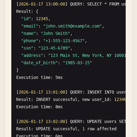
[
2026
-
01
-
17
13
:
00
:
00
] 
QUERY
: 
SELECT
* 
FROM
users
Result
: {

"id"
: 
12345
,

"email"
: 
"
john.smith@example.com
"
,

"name"
: 
"John Smith"
,

"phone"
: 
"+1-555-123-4567"
,

"ssn"
: 
"123-45-6789"
,

"address"
: 
"123 Main St, New York, NY 10001"
,

"date_of_birth"
: 
"1985-03-15"
Execution
time
: 
5
ms
[
2026
-
01
-
17
13
:
01
:
00
] 
QUERY
: 
INSERT
INTO
users
(
e
Result
: 
INSERT
successful
, 
new
user_id
: 
12346
Execution
time
: 
8
ms
[
2026
-
01
-
17
13
:
02
:
00
] 
QUERY
: 
UPDATE
users
SET
cre
Result
: 
UPDATE
successful
, 
1
row
affected
Execution
time
: 
6
ms