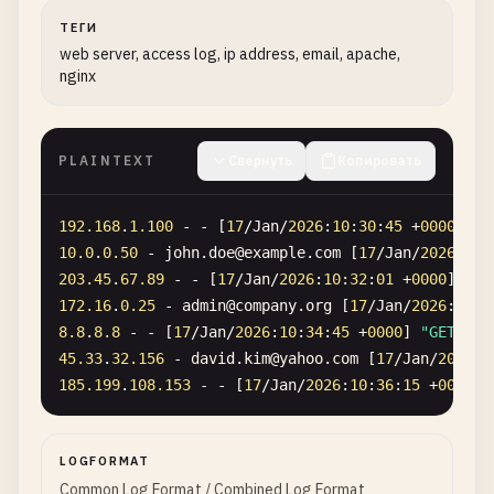
ТЕГИ
web server, access log, ip address, email, apache,
nginx
PLAINTEXT
Свернуть
Копировать
192.168
.
1.100
- - [
17
/
Jan
/
2026
:
10
:
30
:
45
+
0000
] 
"G
10.0
.
0.50
- 
john
.
doe
@
example
.
com
[
17
/
Jan
/
2026
:
10
:
203.45
.
67.89
- - [
17
/
Jan
/
2026
:
10
:
32
:
01
+
0000
] 
"GE
172.16
.
0.25
- 
admin
@
company
.
org
[
17
/
Jan
/
2026
:
10
:
3
8.8
.
8.8
- - [
17
/
Jan
/
2026
:
10
:
34
:
45
+
0000
] 
"GET /re
45.33
.
32.156
- 
david
.
kim
@
yahoo
.
com
[
17
/
Jan
/
2026
:
1
185.199
.
108.153
- - [
17
/
Jan
/
2026
:
10
:
36
:
15
+
0000
] 
LOGFORMAT
Common Log Format / Combined Log Format