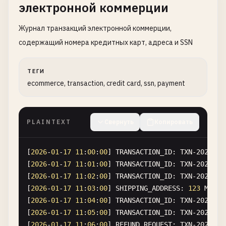
электронной коммерции
Журнал транзакций электронной коммерции,
содержащий номера кредитных карт, адреса и SSN
ТЕГИ
ecommerce, transaction, credit card, ssn, payment
PLAINTEXT
Свернуть
Копировать
[
2026
-
01
-
17
11
:
00
:
00
] 
TRANSACTION_ID
: 
TXN-2026-00
[
2026
-
01
-
17
11
:
01
:
00
] 
TRANSACTION_ID
: 
TXN-2026-00
[
2026
-
01
-
17
11
:
02
:
00
] 
TRANSACTION_ID
: 
TXN-2026-00
[
2026
-
01
-
17
11
:
03
:
00
] 
SHIPPING_ADDRESS
: 
123
Main
[
2026
-
01
-
17
11
:
04
:
00
] 
TRANSACTION_ID
: 
TXN-2026-00
[
2026
-
01
-
17
11
:
05
:
00
] 
TRANSACTION_ID
: 
TXN-2026-00
[
2026
-
01
-
17
11
:
06
:
00
] 
REFUND_REQUEST
: 
TXN-2026-00