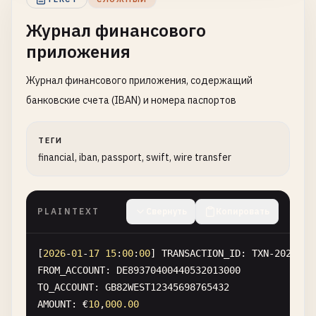
[14:30:45] Agent: I can help with that. For secur
[14:31:00] Customer: Sure, it'
s
+
1
-
312
-
555
-
9876
Журнал финансового
[
14
:
31
:
30
] 
Agent
: 
Thank
you
. 
I
'
ve
sent
a
password
приложения
Журнал финансового приложения, содержащий
банковские счета (IBAN) и номера паспортов
ТЕГИ
financial, iban, passport, swift, wire transfer
PLAINTEXT
Свернуть
Копировать
[
2026
-
01
-
17
15
:
00
:
00
] 
TRANSACTION_ID
: 
TXN-2026-FI
FROM_ACCOUNT
: 
DE89370400440532013000
TO_ACCOUNT
: 
GB82WEST12345698765432
AMOUNT
: €
10
,
000.00