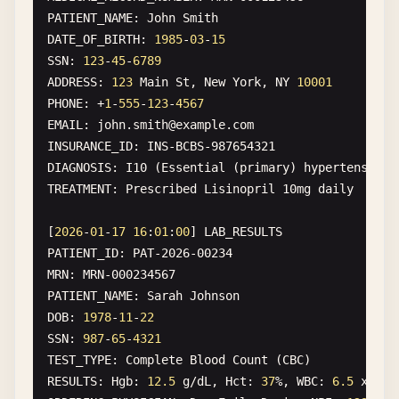
PATIENT_NAME
: 
John
Smith
DATE_OF_BIRTH
: 
1985
-
03
-
15
SSN
: 
123
-
45
-
6789
ADDRESS
: 
123
Main
St
, 
New
York
, 
NY
10001
PHONE
: +
1
-
555
-
123
-
4567
EMAIL
: 
john
.
smith
@
example
.
com
INSURANCE_ID
: 
INS-BCBS-987654321
DIAGNOSIS
: 
I10
(
Essential
(
primary
) 
hypertension
TREATMENT
: 
Prescribed
Lisinopril
10
mg
daily
[
2026
-
01
-
17
16
:
01
:
00
] 
LAB_RESULTS
PATIENT_ID
: 
PAT-2026-00234
MRN
: 
MRN-000234567
PATIENT_NAME
: 
Sarah
Johnson
DOB
: 
1978
-
11
-
22
SSN
: 
987
-
65
-
4321
TEST_TYPE
: 
Complete
Blood
Count
(
CBC
RESULTS
: 
Hgb
: 
12.5
g
/
dL
, 
Hct
: 
37
%, 
WBC
: 
6.5
x
10
^