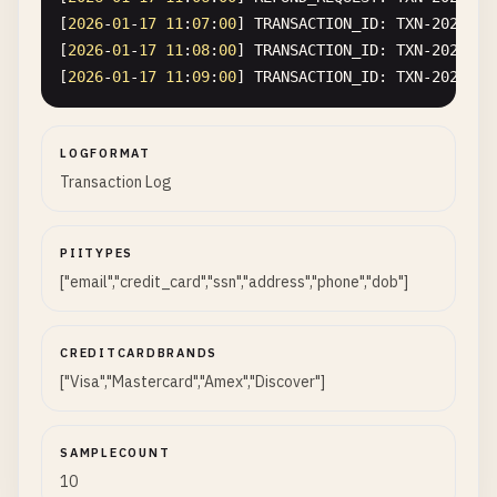
[
2026
-
01
-
17
11
:
07
:
00
] 
TRANSACTION_ID
: 
TXN-2026-00
[
2026
-
01
-
17
11
:
08
:
00
] 
TRANSACTION_ID
: 
TXN-2026-00
[
2026
-
01
-
17
11
:
09
:
00
] 
TRANSACTION_ID
: 
TXN-2026-00
LOGFORMAT
Transaction Log
PIITYPES
["email","credit_card","ssn","address","phone","dob"]
CREDITCARDBRANDS
["Visa","Mastercard","Amex","Discover"]
SAMPLECOUNT
10