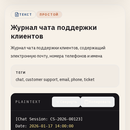
[
2026
-
01
-
17
13
:
06
:
00
] 
QUERY
: 
INSERT
INTO
payment_
Result
: 
INSERT
successful
ТЕКСТ
ПРОСТОЙ
Execution
time
: 
7
ms
Журнал чата поддержки
[
2026
-
01
-
17
13
:
07
:
00
] 
QUERY
: 
SELECT
* 
FROM
patien
клиентов
Result
: {

"patient_id"
: 
"PAT-2026-00123"
,

Журнал чата поддержки клиентов, содержащий
"name"
: 
"Emily Wilson"
,

электронную почту, номера телефонов и имена
"ssn"
: 
"987-65-4321"
,

"medical_record_number"
: 
"MRN-123456789"
,

"email"
: 
"
emily.wilson@hotmail.com
"
,

ТЕГИ
"phone"
: 
"+1-312-555-9876"
chat, customer support, email, phone, ticket
Execution
time
: 
15
ms
PLAINTEXT
Свернуть
Копировать
[
Chat
Session
: 
CS-2026-00123
Date
: 
2026
-
01
-
17
14
:
00
:
00