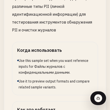
"from_email"
: 
"
noreply@example.com
"
,

различные типы PII (личной
"from_name"
: 
"MyApp"
,

"smtp_host"
: 
"smtp.sendgrid.net"
,

идентификационной информации) для
"smtp_port"
: 
587
,

тестирования инструментов обнаружения
"smtp_user"
: 
"apikey"
,

PII и очистки журналов
"smtp_password"
: 
"SG.12345678.012345678901abcde
}

[
2026
-
01
-
17
18
:
05
:
00
] [
DEBUG
] 
AWS
S3
file
upload
:

Когда использовать
{

"access_key"
: 
"AKIAIOSFODNN7EXAMPLE"
,

Use this sample set when you want reference
"secret_access_key"
: 
"wJalrXUtnFEMI/K7MDENG/bPx
inputs for Файлы журналов с
"bucket"
: 
"myapp-uploads"
,

конфиденциальными данными.
"region"
: 
"us-west-2"
,

Use it to preview output formats and compare
"file_path"
: 
"uploads/user_12345/document.pdf"
,

related sample variants.
"content_type"
: 
"application/pdf"
}

[
2026
-
01
-
17
18
:
06
:
00
] [
DEBUG
] 
OAuth
callback
:

Как это работает