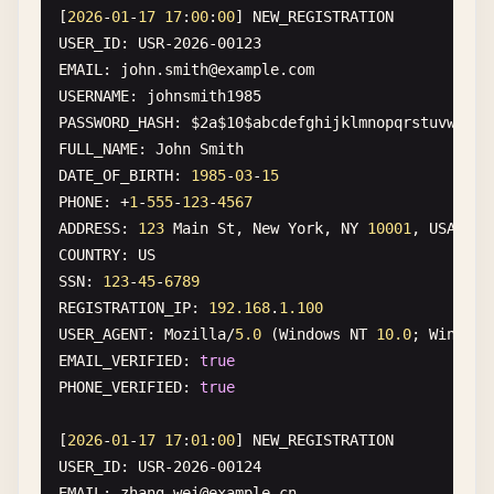
[
2026
-
01
-
17
17
:
00
:
00
] 
NEW_REGISTRATION
PHONE
: +
1
-
773
-
555
-
1234
USER_ID
: 
USR-2026-00123
INSURANCE
: 
Medicare
EMAIL
: 
john
.
smith
@
example
.
com
MEDICARE_ID
: 
1
A2B3C4D5E
USERNAME
: 
johnsmith1985
CHIEF_COMPLAINT
: 
Chest
pain
PASSWORD_HASH
: 
$2a$10$abcdefghijklmnopqrstuvwxyz1
DISPOSITION
: 
Admitted
to
ICU
FULL_NAME
: 
John
Smith
ATTENDING_PHYSICIAN
: 
Dr
. 
Sarah
Martinez
, 
NPI
: 
987
DATE_OF_BIRTH
: 
1985
-
03
-
15
PHONE
: +
1
-
555
-
123
-
4567
[
2026
-
01
-
17
16
:
05
:
00
] 
TELEHEALTH_CONSULTATION
ADDRESS
: 
123
Main
St
, 
New
York
, 
NY
10001
, 
USA
CONSULT_ID
: 
TC-2026-78901
COUNTRY
: 
US
PATIENT_NAME
: 
Lisa
Anderson
SSN
: 
123
-
45
-
6789
DOB
: 
1988
-
04
-
15
REGISTRATION_IP
: 
192.168
.
1.100
EMAIL
: 
lisa
.
anderson
@
example
.
com
USER_AGENT
: 
Mozilla
/
5.0
(
Windows
NT
10.0
; 
Win64
; 
PHONE
: (
415
) 
555
-
7890
EMAIL_VERIFIED
: 
true
PLATFORM
: 
Zoom
Meeting
ID
: 
123
-
456
-
789
PHONE_VERIFIED
: 
true
PROVIDER
: 
Dr
. 
James
Taylor
, 
LICENSE
: 
PSY-54321
DIAGNOSIS
: 
F41
.
1
(
Generalized
anxiety
disorder
[
2026
-
01
-
17
17
:
01
:
00
] 
NEW_REGISTRATION
TREATMENT_PLAN
: 
Cognitive
behavioral
therapy
, 
wee
USER_ID
: 
USR-2026-00124
PRESCRIPTION
: 
Sertraline
50
mg
daily
EMAIL
: 
zhang
.
wei
@
example
.
cn