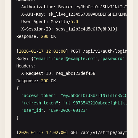
Authorization
: 
Bearer
eyJhbGciOiJSUzI1NiIsInR5c
X-API-Key
: 
sk_live_1234567890ABCDEFGHIJKLMNOPQR
User-Agent
: 
Mozilla
/
5.0
X-Session-ID
: 
sess_1a2b3c4d5e6f7g8h9i0j
Response
: 
200
OK
[
2026
-
01
-
17
12
:
01
:
00
] 
POST
/
api
/
v1
/
auth
/
login
Body
: {
"email"
:
"
user@example.com
"
,
"password"
:
"Sec
Headers
:

X-Request-ID
: 
req_abc123def456
Response
: 
200
OK
{

"access_token"
: 
"eyJhbGciOiJSUzI1NiIsInR5cCI6Ik
"refresh_token"
: 
"rt_9876543210abcdefghijklmnop
"user_id"
: 
"USR-2026-00123"
}

[
2026
-
01
-
17
12
:
02
:
00
] 
GET
/
api
/
v1
/
stripe
/
payments