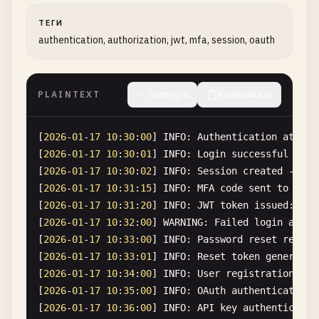
ТЕГИ
authentication, authorization, jwt, mfa, session, oauth
PLAINTEXT
Свернуть
Копировать
[
2026
-
01
-
17
10
:
30
:
00
] 
INFO
: 
Authentication
attemp
[
2026
-
01
-
17
10
:
30
:
01
] 
INFO
: 
Login
successful
for
[
2026
-
01
-
17
10
:
30
:
02
] 
INFO
: 
Session
created
- 
ses
[
2026
-
01
-
17
10
:
31
:
15
] 
INFO
: 
MFA
code
sent
to
phon
[
2026
-
01
-
17
10
:
31
:
20
] 
INFO
: 
JWT
token
issued
: 
eyJ
[
2026
-
01
-
17
10
:
32
:
00
] 
WARNING
: 
Failed
login
attem
[
2026
-
01
-
17
10
:
33
:
00
] 
INFO
: 
Password
reset
reques
[
2026
-
01
-
17
10
:
33
:
01
] 
INFO
: 
Reset
token
generated
[
2026
-
01
-
17
10
:
34
:
00
] 
INFO
: 
User
registration
- 
n
[
2026
-
01
-
17
10
:
35
:
00
] 
INFO
: 
OAuth
authentication
[
2026
-
01
-
17
10
:
36
:
00
] 
INFO
: 
API
key
authenticatio