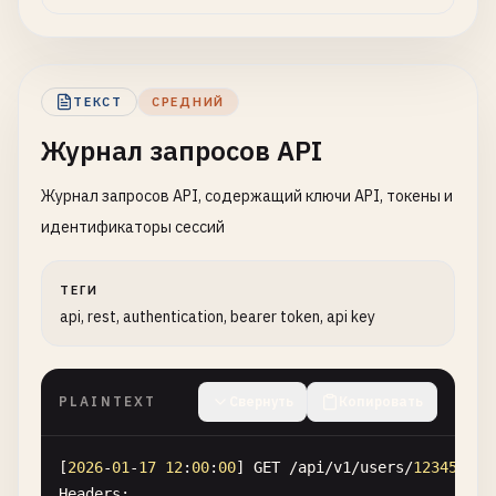
ТЕКСТ
СРЕДНИЙ
Журнал запросов API
Журнал запросов API, содержащий ключи API, токены и
идентификаторы сессий
ТЕГИ
api, rest, authentication, bearer token, api key
PLAINTEXT
Свернуть
Копировать
[
2026
-
01
-
17
12
:
00
:
00
] 
GET
/
api
/
v1
/
users
/
12345
Headers
:
