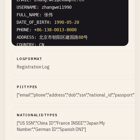
USERNAME
: 
zhangwei1990
FULL_NAME
DATE_OF_BIRTH
: 
1990
-
05
-
20
PHONE
: +
86
-
138
-
0013
-
8000
ADDRESS
: 北京市朝阳区建国路
88
COUNTRY
: 
CN
NATIONAL_ID
: 
110105199001011234
LOGFORMAT
ID_TYPE
: 
China
Resident
Identity
Card
Registration Log
PASSPORT
: 
G12345678
REGISTRATION_IP
: 
123.45
.
67.89
USER_AGENT
: 
Mozilla
/
5.0
(
iPhone
; 
CPU
iPhone
OS
14
PIITYPES
EMAIL_VERIFIED
: 
false
["email","phone","address","dob","ssn","national_id","passport"]
[
2026
-
01
-
17
17
:
02
:
00
] 
NEW_REGISTRATION
USER_ID
: 
USR-2026-00125
NATIONALIDTYPES
EMAIL
: 
marie
.
dubois
@
example
.
fr
["US SSN","China ID","France INSEE","Japan My
USERNAME
: 
mariedubois
Number","German ID","Spanish DNI"]
FULL_NAME
: 
Marie
Dubois