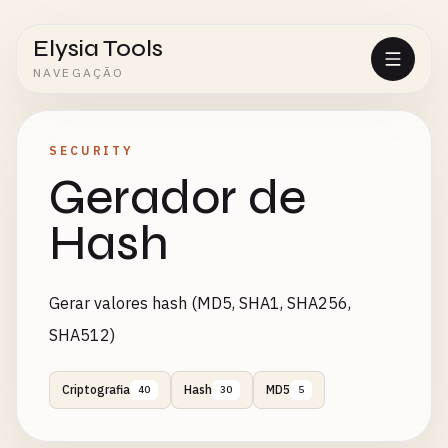
Elysia Tools
NAVEGAÇÃO
SECURITY
Gerador de
Hash
Gerar valores hash (MD5, SHA1, SHA256,
SHA512)
Criptografia
Hash
MD5
40
30
5