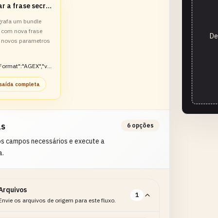
Trocar a frase secreta do bundle AGEX
grafa um bundle
e com nova frase
De
e novos parametros
Format":"AGEX","ver
signatureIncluded":
 saída completa
as
6 opções
os campos necessários e execute a
a.
Arquivos
1
Envie os arquivos de origem para este fluxo.