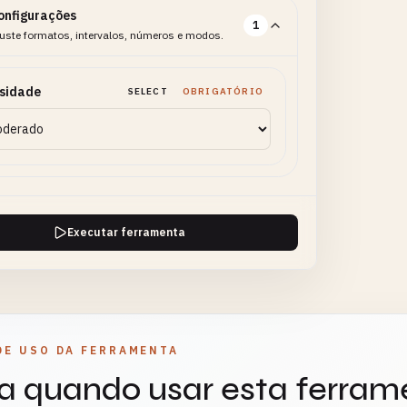
onfigurações
1
uste formatos, intervalos, números e modos.
nsidade
SELECT
OBRIGATÓRIO
Executar ferramenta
DE USO DA FERRAMENTA
a quando usar esta ferram