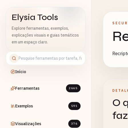
Elysia Tools
SECUR
Explore ferramentas, exemplos,
Re
explicações visuais e guias temáticos
em um espaço claro.
Recrip
Início
Ferramentas
2665
DETAL
O q
Exemplos
591
faz
Visualizações
376