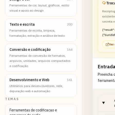
Ferramentas de cor, layout, gráficos, estilo
visual e apoio ao design
Recripto
existent
secreta 
Texto e escrita
200
{"result":
Ferramentas de escrita, limpeza,
{"bundle
formatação, extração e análise de texto
sion":1,"
Ver
false}}
Conversão e codificação
164
Ferramentas de conversão de formatos,
arquivos, unidades, arquivos compactados
Entrad
e codificação
Preencha 
Desenvolvimento e Web
161
ferrament
Utilitários para desenvolvedores, rede,
depuração web e automação
TEMAS
Ferramentas de codificacao e