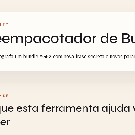
ITY
empacotador de B
tografa um bundle AGEX com nova frase secreta e novos par
HES
ue esta ferramenta ajuda 
er