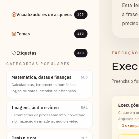
Esta fe
a frase
Visualizadores de arquivos
103
preciso
Temas
133
Etiquetas
EXECUÇÃO
333
Exec
CATEGORIAS POPULARES
Matemática, datas e finanças
586
Preencha o fo
Calculadoras, ferramentas numéricas,
lógica de datas, estatística e finanças
Execuçõe
Imagens, áudio e vídeo
564
Clique em u
Ferramentas de processamento, conversão
Arquivos ai
e otimização de imagens, áudio e vídeo
1 exemp
Design e cor
284