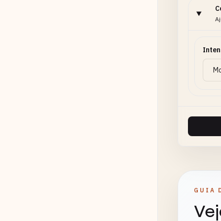
C
Aj
Inte
GUIA 
Vej