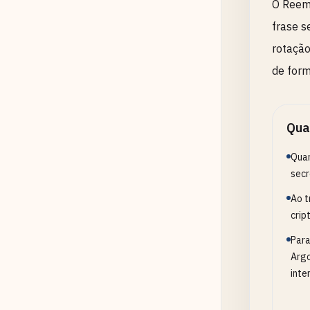
O Reemp
frase s
rotação
de form
Qua
Quan
secr
Ao t
crip
Para
Argo
inte