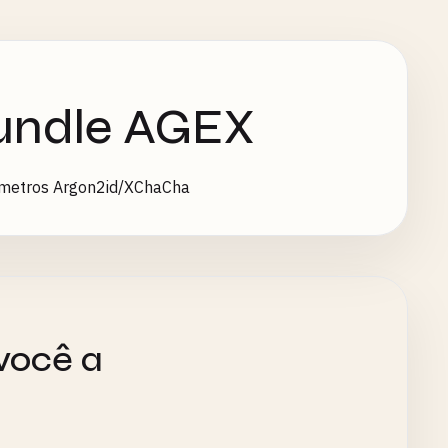
undle AGEX
ametros Argon2id/XChaCha
você a