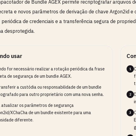
acotador de Bundle AGEX permite recriptografar arquivos d
ecreta e novos parâmetros de derivação de chave Argon2id e c
 periódica de credenciais e a transferência segura de propri
a desprotegida.
ndo usar
Com
do for necessário realizar a rotação periódica da frase
C
1
eta de segurança de um bundle AGEX.
f
t
ransferir a custódia ou responsabilidade de um bundle
tografado para outro proprietário com uma nova senha.
D
2
i
 atualizar os parâmetros de segurança
n2id/XChaCha de um bundle existente para uma
O
3
nsidade diferente.
E
g