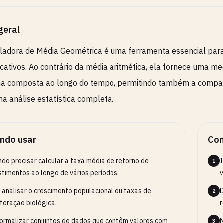
geral
ladora de Média Geométrica é uma ferramenta essencial para 
icativos. Ao contrário da média aritmética, ela fornece uma m
a composta ao longo do tempo, permitindo também a compara
a análise estatística completa.
ndo usar
Com
do precisar calcular a taxa média de retorno de
I
1
stimentos ao longo de vários períodos.
v
 analisar o crescimento populacional ou taxas de
D
2
iferação biológica.
r
ormalizar conjuntos de dados que contêm valores com
M
3