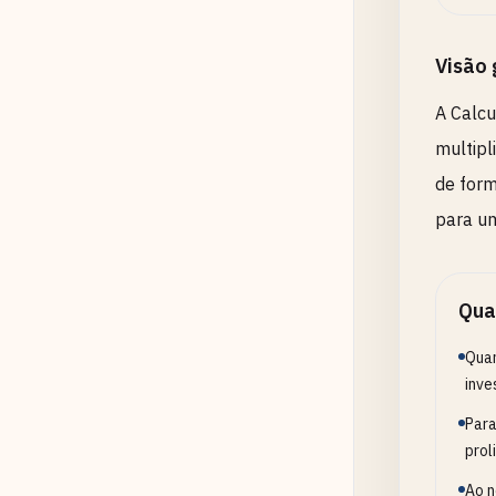
Visão 
A Calcu
multipl
de form
para um
Qua
Quan
inve
Para
prol
Ao n