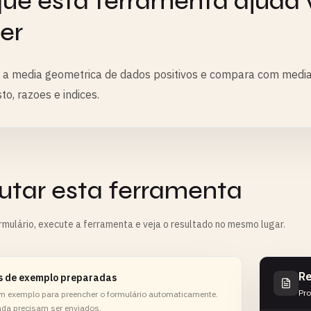
ue esta ferramenta ajuda 
er
 a media geometrica de dados positivos e compara com medias
o, razoes e indices.
utar esta ferramenta
rmulário, execute a ferramenta e veja o resultado no mesmo lugar.
Re
s de exemplo preparadas
Pro
m exemplo para preencher o formulário automaticamente.
nda precisam ser enviados.