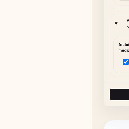
A
A
Inclu
medi