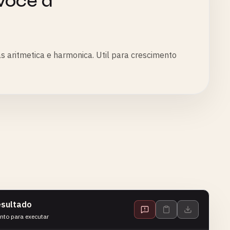
você a
 aritmetica e harmonica. Util para crescimento
sultado
nto para executar