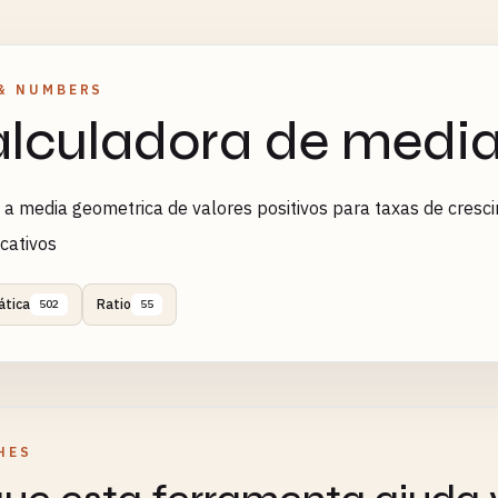
& NUMBERS
lculadora de medi
 a media geometrica de valores positivos para taxas de cresc
icativos
tica
Ratio
502
55
HES