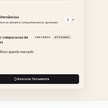
lternâncias
1
tive ou desative comportamentos opcionais.
ir comparacao de
CHECKBOX
OPCIONAL
as
Ativo quando marcado
Executar ferramenta