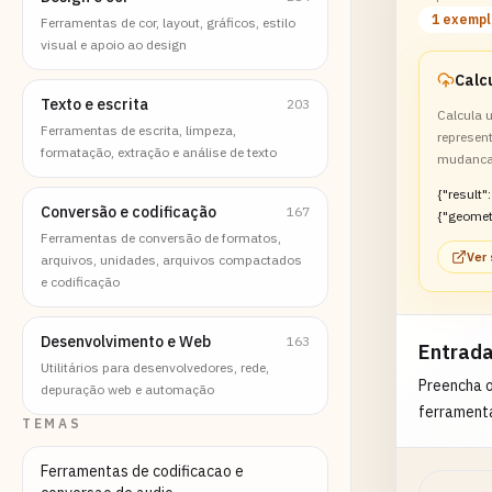
1 exemp
Ferramentas de cor, layout, gráficos, estilo
visual e apoio ao design
Texto e escrita
203
Calcula 
Ferramentas de escrita, limpeza,
represent
formatação, extração e análise de texto
mudancas
{"result":
Conversão e codificação
167
{"geomet
Ferramentas de conversão de formatos,
Ver
arquivos, unidades, arquivos compactados
e codificação
Desenvolvimento e Web
163
Entrad
Utilitários para desenvolvedores, rede,
Preencha 
depuração web e automação
ferrament
TEMAS
Ferramentas de codificacao e