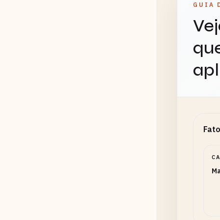
GUIA 
Vej
que
apl
Fato
C
Ma