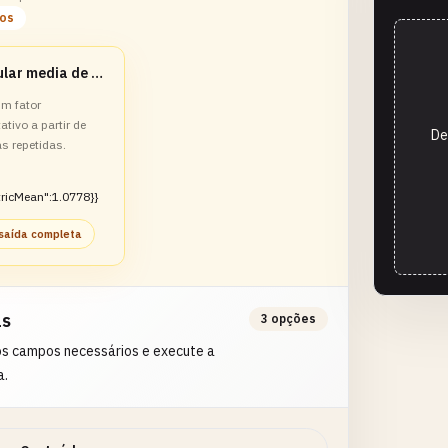
los
Calcular media de fatores de crescimento
um fator
ativo a partir de
De
 repetidas.
ricMean":1.0778}}
 saída completa
as
3 opções
os campos necessários e execute a
a.