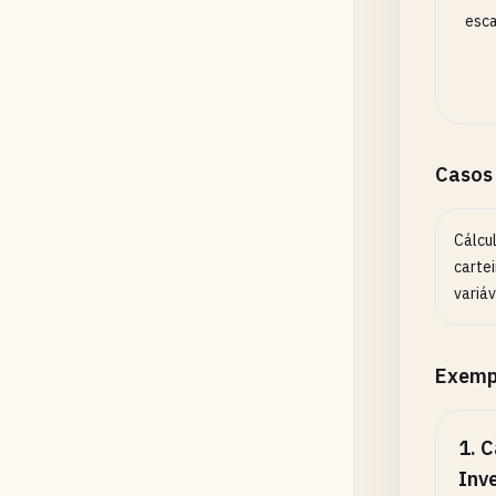
esca
Casos
Cálcu
carte
variáv
Exemp
1
.
C
Inv