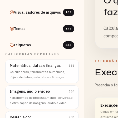
O q
faz
Visualizadores de arquivos
103
Calcula
Temas
136
compost
Etiquetas
333
CATEGORIAS POPULARES
EXECUÇÃO
Matemática, datas e finanças
586
Exec
Calculadoras, ferramentas numéricas,
lógica de datas, estatística e finanças
Preencha o fo
Imagens, áudio e vídeo
564
Ferramentas de processamento, conversão
e otimização de imagens, áudio e vídeo
Execuçõe
Clique em u
Design e cor
Arquivos ai
284