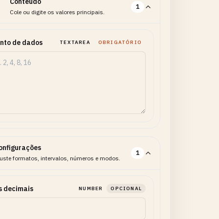
Conteúdo
1
Cole ou digite os valores principais.
nto de dados
TEXTAREA
OBRIGATÓRIO
onfigurações
1
uste formatos, intervalos, números e modos.
s decimais
NUMBER
OPCIONAL