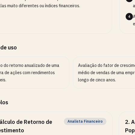
las muito diferentes ou índices financeiros.
a
A
4
e
 de uso
lo do retorno anualizado de uma
Avaliação do fator de cresci
ira de ações com rendimentos
médio de vendas de uma empr
eis.
longo de cinco anos.
los
álculo de Retorno de
2
.
A
Analista Financeiro
estimento
Pop