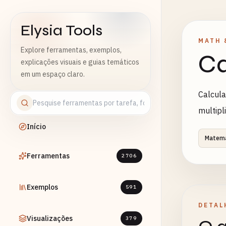
Elysia Tools
MATH 
Explore ferramentas, exemplos,
Ca
explicações visuais e guias temáticos
em um espaço claro.
Calcula
multipl
Início
Matemá
Ferramentas
2706
Exemplos
591
DETAL
Visualizações
379