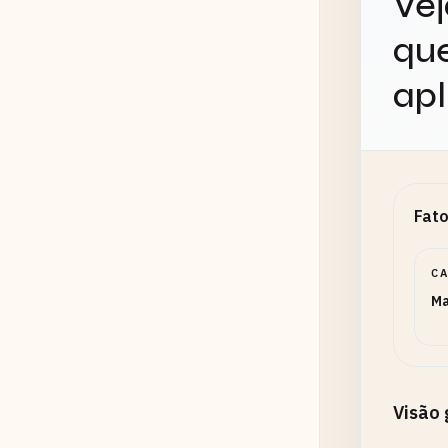
Vej
que
apl
Fato
C
Ma
Visão 