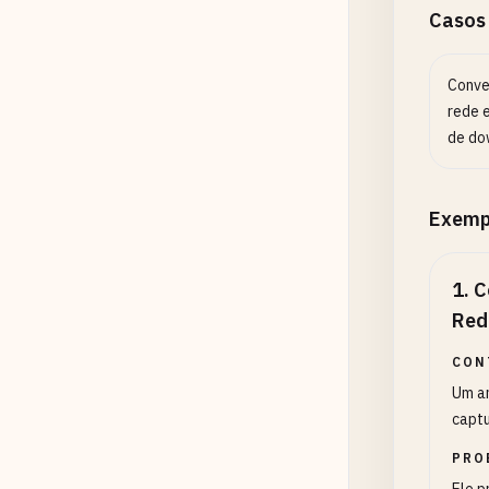
Casos
Conve
rede 
de do
Exemp
1
.
C
Red
CON
Um an
captu
PRO