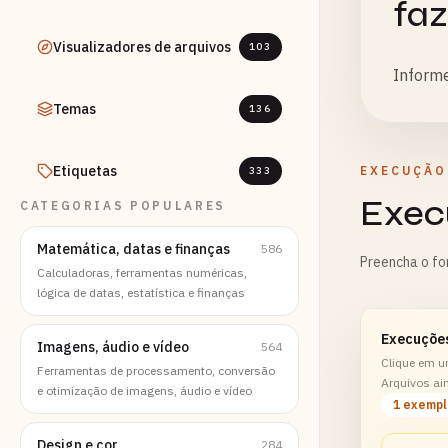
faz
Visualizadores de arquivos
103
Informe
Temas
136
Etiquetas
EXECUÇÃO
333
Exec
CATEGORIAS POPULARES
Matemática, datas e finanças
586
Preencha o fo
Calculadoras, ferramentas numéricas,
lógica de datas, estatística e finanças
Execuçõe
Imagens, áudio e vídeo
564
Clique em u
Ferramentas de processamento, conversão
Arquivos ai
e otimização de imagens, áudio e vídeo
1 exemp
Design e cor
284