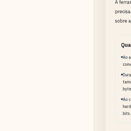
A ferra
precisa
sobre a
Qua
Ao a
conv
Dura
tama
byte
Ao c
hard
bits.