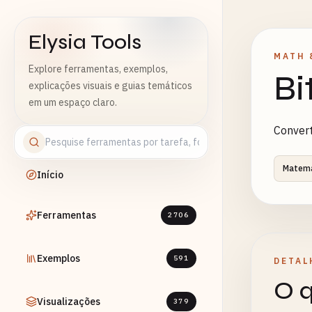
Elysia Tools
MATH 
Explore ferramentas, exemplos,
Bi
explicações visuais e guias temáticos
em um espaço claro.
Convert
Matemá
Início
Ferramentas
2706
Exemplos
591
DETAL
O q
Visualizações
379