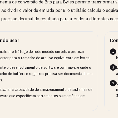
menta de conversão de Bits para Bytes permite transformar v
. Ao dividir o valor de entrada por 8, o utilitário calcula o eq
 precisão decimal do resultado para atender a diferentes nec
ndo usar
Com
nalisar o tráfego de rede medido em bits e precisar
I
1
erter para o tamanho de arquivo equivalente em bytes.
b
nte o desenvolvimento de software ou firmware onde o
D
2
nho de buffers e registros precisa ser documentado em
a
s.
O
3
alcular a capacidade de armazenamento de sistemas de
i
ware que especificam barramentos ou memórias em
J