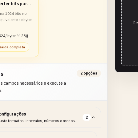
Converter bits para bytes
ma 1024 bits no
quivalente de bytes
De
024,"bytes":128}}
 saída completa
as
2 opções
os campos necessários e execute a
a.
onfigurações
2
uste formatos, intervalos, números e modos.