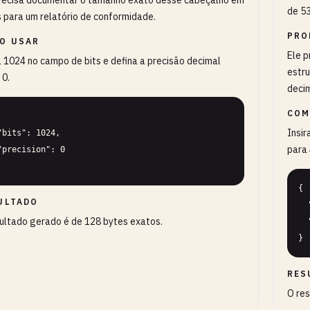
recisa documentar o tamanho exato desse cabeçalho em
de 53
 para um relatório de conformidade.
PRO
O USAR
Ele p
a 1024 no campo de bits e defina a precisão decimal
estru
 0.
decim
COM
Insir
para 
{

ULTADO
  "bits": 53,

ultado gerado é de 128 bytes exatos.
  "precision": 4

}
RES
O res