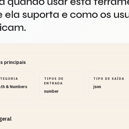
a quando usar esta ferram
 ela suporta e como os usu
icam.
s principais
ATEGORIA
TIPOS DE
TIPO DE SAÍDA
ENTRADA
th & Numbers
json
number
geral