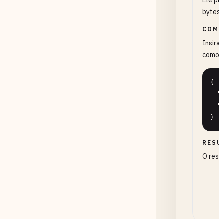
Ele p
bytes
COM
Insir
como
{

  "bits": 1024,

  "precision": 0

}
RES
O res