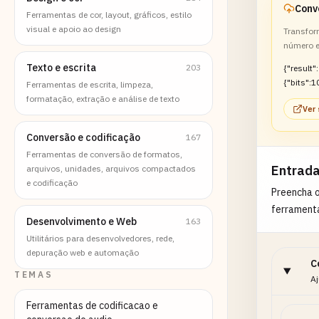
Ferramentas de cor, layout, gráficos, estilo
visual e apoio ao design
Transfor
número e
Texto e escrita
203
{"result":
{"bits":1
Ferramentas de escrita, limpeza,
formatação, extração e análise de texto
Ver
Conversão e codificação
167
Ferramentas de conversão de formatos,
Entrad
arquivos, unidades, arquivos compactados
e codificação
Preencha 
ferrament
Desenvolvimento e Web
163
Utilitários para desenvolvedores, rede,
depuração web e automação
C
TEMAS
Aj
Ferramentas de codificacao e