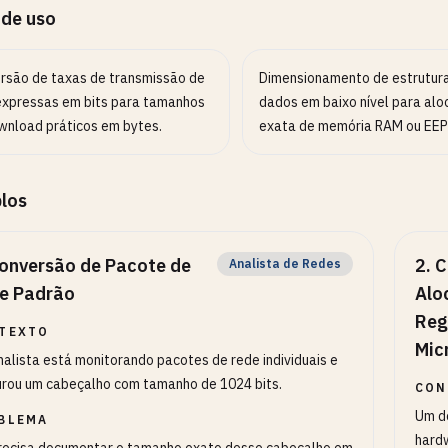
 de uso
rsão de taxas de transmissão de
Dimensionamento de estrutur
expressas em bits para tamanhos
dados em baixo nível para al
wnload práticos em bytes.
exata de memória RAM ou EE
los
onversão de Pacote de
2
.
C
Analista de Redes
e Padrão
Alo
Reg
TEXTO
Mic
alista está monitorando pacotes de rede individuais e
rou um cabeçalho com tamanho de 1024 bits.
CON
Um d
BLEMA
hard