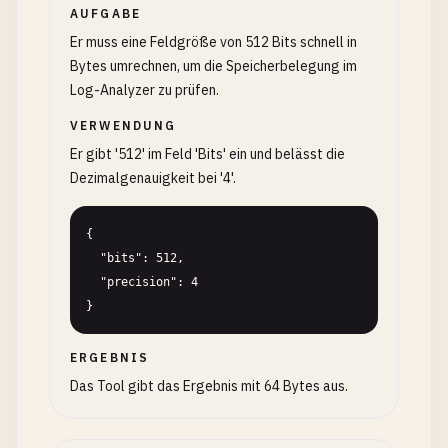
AUFGABE
Er muss eine Feldgröße von 512 Bits schnell in
Bytes umrechnen, um die Speicherbelegung im
Log-Analyzer zu prüfen.
VERWENDUNG
Er gibt '512' im Feld 'Bits' ein und belässt die
Dezimalgenauigkeit bei '4'.
{

  "bits": 512,

  "precision": 4

}
ERGEBNIS
Das Tool gibt das Ergebnis mit 64 Bytes aus.