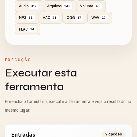
Áudio
Arquivos
Volume
312
143
45
MP3
AAC
OGG
WAV
31
21
17
17
FLAC
14
EXECUÇÃO
Executar esta
ferramenta
Preencha o formulário, execute a ferramenta e veja o resultado no
mesmo lugar.
Entradas
7 opções