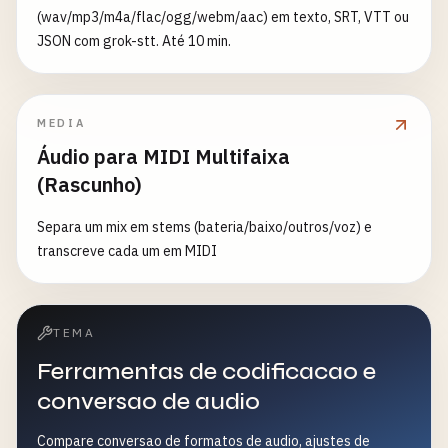
(wav/mp3/m4a/flac/ogg/webm/aac) em texto, SRT, VTT ou
JSON com grok-stt. Até 10 min.
MEDIA
Áudio para MIDI Multifaixa
(Rascunho)
Separa um mix em stems (bateria/baixo/outros/voz) e
transcreve cada um em MIDI
TEMA
Ferramentas de codificacao e
conversao de audio
Compare conversao de formatos de audio, ajustes de