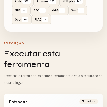
Áudio
Arquivos
Múltiplas
312
143
142
MP3
AAC
OGG
WAV
31
21
17
17
Opus
FLAC
15
14
EXECUÇÃO
Executar esta
ferramenta
Preencha o formulário, execute a ferramenta e veja o resultado no
mesmo lugar.
Entradas
7 opções