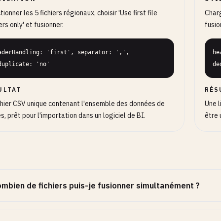
tionner les 5 fichiers régionaux, choisir 'Use first file
Charg
rs only' et fusionner.
fusio
aderHandling: 'first', separator: ',', 
he
duplicate: 'no'
de
ULTAT
RÉS
chier CSV unique contenant l'ensemble des données de
Une l
s, prêt pour l'importation dans un logiciel de BI.
être 
mbien de fichiers puis-je fusionner simultanément ?