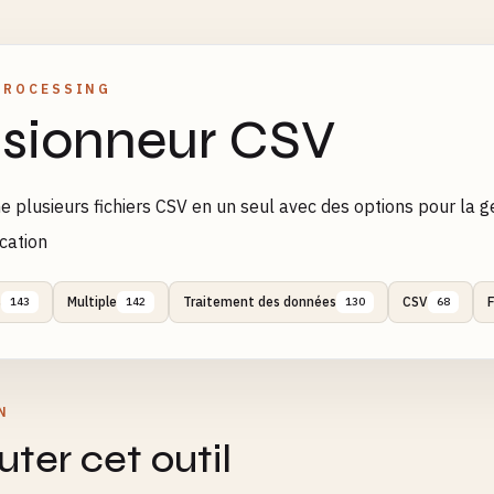
PROCESSING
sionneur CSV
e plusieurs fichiers CSV en un seul avec des options pour la g
cation
s
Multiple
Traitement des données
CSV
F
143
142
130
68
N
ter cet outil