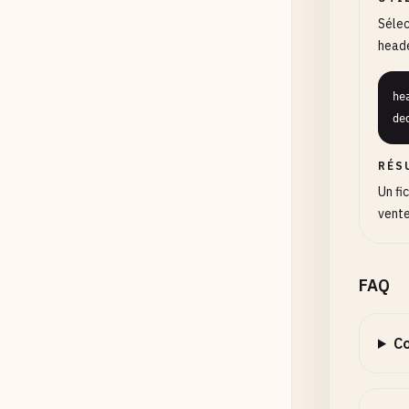
Sélec
heade
he
de
RÉS
Un fi
vente
FAQ
Co