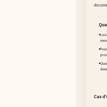
documen
Quan
Lors
mens
Pour
prov
Quan
élim
Cas d