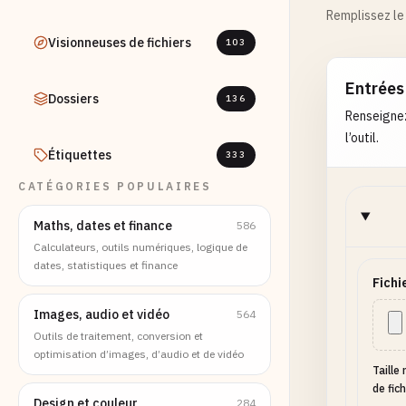
Remplissez le 
Visionneuses de fichiers
103
Entrées
Dossiers
136
Renseignez
l’outil.
Étiquettes
333
CATÉGORIES POPULAIRES
Maths, dates et finance
586
Calculateurs, outils numériques, logique de
dates, statistiques et finance
Fichi
Images, audio et vidéo
564
Outils de traitement, conversion et
optimisation d’images, d’audio et de vidéo
Taille
de fich
Design et couleur
284