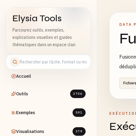
Elysia Tools
DATA 
Parcourez outils, exemples,
Fu
explications visuelles et guides
thématiques dans un espace clair.
Fusionn
dédupli
Accueil
Fichier
Outils
2706
Exemples
591
EXÉCUTIO
Exécu
Visualisations
379