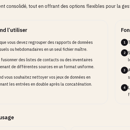
t consolidé, tout en offrant des options flexibles pour la ges
d l’utiliser
Fon
que vous devez regrouper des rapports de données
T
1
uels ou hebdomadaires en un seul fichier maître.
S
2
 fusionner des listes de contacts ou des inventaires
l
enant de différentes sources en un format uniforme.
A
3
d vous souhaitez nettoyer vos jeux de données en
s
inant les entrées en double après la concaténation.
L
4
f
’usage