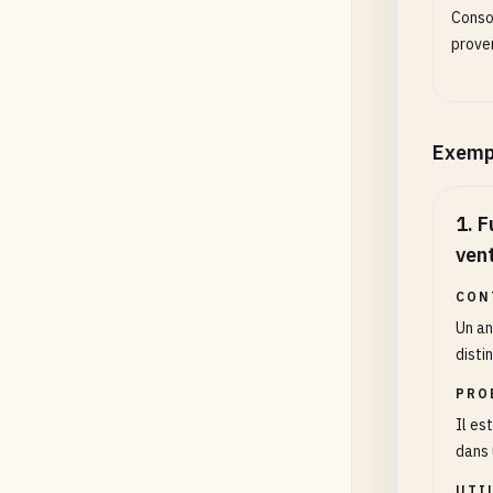
Conso
prove
Exemp
1
.
F
ven
CON
Un an
disti
PRO
Il es
dans 
UTI