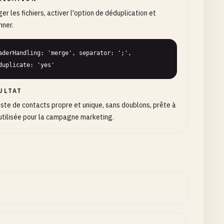
er les fichiers, activer l'option de déduplication et
nner.
aderHandling: 'merge', separator: ';', 
duplicate: 'yes'
ULTAT
iste de contacts propre et unique, sans doublons, prête à
utilisée pour la campagne marketing.