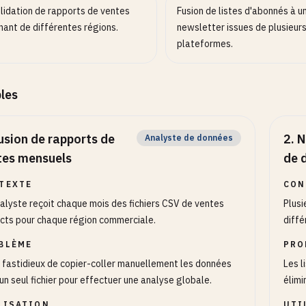
lidation de rapports de ventes
Fusion de listes d'abonnés à u
nant de différentes régions.
newsletter issues de plusieur
plateformes.
les
usion de rapports de
2
.
N
Analyste de données
tes mensuels
de 
TEXTE
CON
alyste reçoit chaque mois des fichiers CSV de ventes
Plusi
ncts pour chaque région commerciale.
diffé
BLÈME
PRO
t fastidieux de copier-coller manuellement les données
Les l
un seul fichier pour effectuer une analyse globale.
élimi
LISATION
UTI