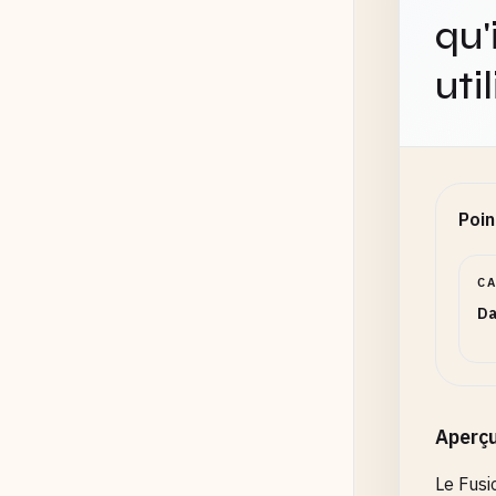
qu'
uti
Poin
C
Da
Aperç
Le Fusi