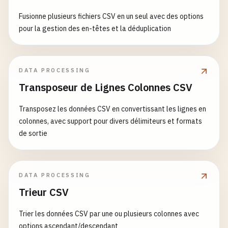
émet le CSV nettoyé. La réparation IA optionnelle peut
Fusionne plusieurs fichiers CSV en un seul avec des options
relire les lignes suspectes après le passage déterministe.
pour la gestion des en-têtes et la déduplication
Il complète le Validateur CSV (qui ne fait que signaler) en
réparant réellement les lignes endommagées.
DATA PROCESSING
Transposeur de Lignes Colonnes CSV
Transposez les données CSV en convertissant les lignes en
colonnes, avec support pour divers délimiteurs et formats
de sortie
DATA PROCESSING
Trieur CSV
Trier les données CSV par une ou plusieurs colonnes avec
options ascendant/descendant