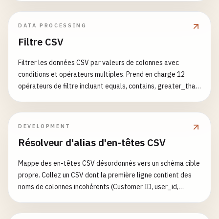
DATA PROCESSING
Filtre CSV
Filtrer les données CSV par valeurs de colonnes avec
conditions et opérateurs multiples. Prend en charge 12
opérateurs de filtre incluant equals, contains, greater_than,
less_than et vérifications de valeurs vides. Exemples de
Filtres Additionnels: [{"column": "age", "operator":
"greater_than", "value": "25"}] [{"column": "statut",
DEVELOPMENT
"operator": "equals", "value": "actif"}, {"column": "score",
Résolveur d'alias d'en-têtes CSV
"operator": "greater_equal", "value": "80"}] [{"column": "nom",
"operator": "contains", "value": "jean"}, {"column": "email",
Mappe des en-têtes CSV désordonnés vers un schéma cible
"operator": "is_not_empty"}]
propre. Collez un CSV dont la première ligne contient des
noms de colonnes incohérents (Customer ID, user_id,
customerId, CUST_ID…) avec votre schéma cible (une
colonne par ligne) et un dictionnaire optionnel « alias=cible