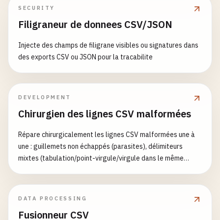
». Chaque en-tête est résolu en quatre passes — exact,
SECURITY
dictionnaire, normalisé
Filigraneur de donnees CSV/JSON
(casse/accents/séparateurs/camelCase) puis distance
d'édition floue — affiché dans une table avec méthode et
Injecte des champs de filigrane visibles ou signatures dans
confiance, plus la couverture cible et un export CSV
des exports CSV ou JSON pour la tracabilite
normalisé en option.
DEVELOPMENT
Chirurgien des lignes CSV malformées
Répare chirurgicalement les lignes CSV malformées une à
une : guillemets non échappés (parasites), délimiteurs
mixtes (tabulation/point-virgule/virgule dans le même
fichier), en-têtes préfixés par un BOM, fins de ligne CRLF/CR
et lignes vides. Le chirurgien analyse toléramment, affiche
un diff rouge/vert ligne par ligne de chaque changement
DATA PROCESSING
effectué (avant → après, avec la raison de la réparation
Fusionneur CSV
étiquetée), liste les lignes acceptées sans changement et