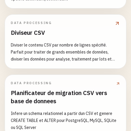
DATA PROCESSING
Diviseur CSV
Diviser le contenu CSV par nombre de lignes spécifié.
Parfait pour traiter de grands ensembles de données,
diviser les données pour analyse, traitement par lots et
gérer les limites de taille de fichier. Caractéristiques: -
Diviser CSV par nombre de lignes - Support pour plusieurs
formats de sortie - Préserver la ligne d'en-tête dans
DATA PROCESSING
chaque division - Options flexibles de format de sortie -
Planificateur de migration CSV vers
Support pour grands ensembles de données - Traitement
base de donnees
rapide et efficace Cas d'Usage Communs: - Diviser de
grands fichiers CSV pour traitement - Diviser les données
Infere un schema relationnel a partir dun CSV et genere
pour traitement parallèle - Créer des blocs de données
CREATE TABLE et ALTER pour PostgreSQL, MySQL, SQLite
gérables - Exporter des données dans différents formats -
ou SQL Server
Préparer les données pour opérations par lots - Gérer les