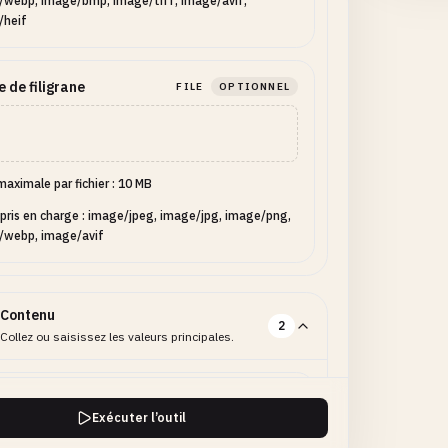
/webp, image/bmp, image/tiff, image/avif,
/heif
 de filigrane
FILE
OPTIONNEL
 maximale par fichier : 10 MB
pris en charge : image/jpeg, image/jpg, image/png,
/webp, image/avif
Contenu
2
Collez ou saisissez les valeurs principales.
 de filigrane
TEXT
OPTIONNEL
Exécuter l’outil