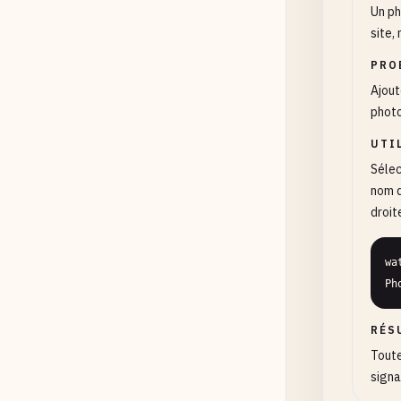
Un ph
site,
PRO
Ajout
photo
UTI
Sélec
nom d
droit
wa
Ph
RÉS
Toute
signa