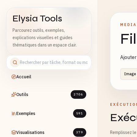
Elysia Tools
MEDIA
Parcourez outils, exemples,
Fi
explications visuelles et guides
thématiques dans un espace clair.
Ajouter
Image
Accueil
Outils
2706
EXÉCUTIO
Exemples
Exécu
591
Visualisations
Remplissez le 
379