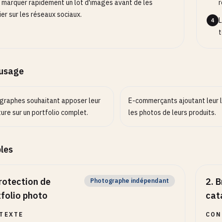
 marquer rapidement un lot d'images avant de les
r
ier sur les réseaux sociaux.
L
4
t
’usage
graphes souhaitant apposer leur
E-commerçants ajoutant leur 
ure sur un portfolio complet.
les photos de leurs produits.
les
rotection de
2
.
B
Photographe indépendant
tfolio photo
cat
TEXTE
CON