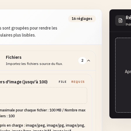
Ré
16 réglages
Prê
s sont groupées pour rendre les
laires plus lisibles.
Fichiers
2
Importez les fichiers source du flux.
Apr
ers d'image (jusqu'à 100)
FILE
REQUIS
 maximale pour chaque fichier : 100 MB
/
Nombre max
iers : 100
pris en charge : image/jpeg, image/jpg, image/png,