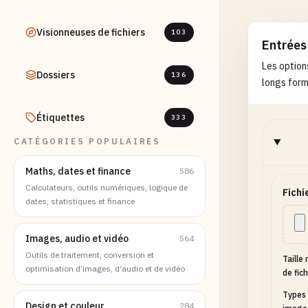
Visionneuses de fichiers
103
Entrées
Les option
Dossiers
136
longs formu
Étiquettes
333
CATÉGORIES POPULAIRES
Maths, dates et finance
586
Calculateurs, outils numériques, logique de
Fichi
dates, statistiques et finance
Images, audio et vidéo
564
Outils de traitement, conversion et
Taille
optimisation d’images, d’audio et de vidéo
de fich
Types 
Design et couleur
284