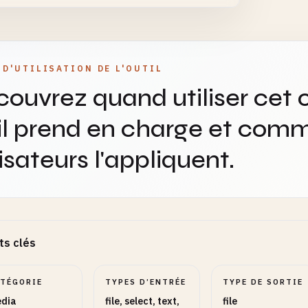
le de police
TEXT
OPTIONNEL
 D'UTILISATION DE L'OUTIL
ouvrez quand utiliser cet o
il prend en charge et comm
Réglages
10
lisateurs l'appliquent.
justez formats, plages, nombres et modes.
ions
2
vez ou désactivez les comportements optionnels.
ts clés
ATÉGORIE
TYPES D’ENTRÉE
TYPE DE SORTIE
dia
file, select, text,
file