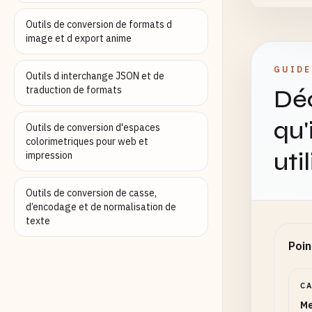
Outils de conversion de formats d
image et d export anime
Famil
GUIDE
Outils d interchange JSON et de
traduction de formats
Déc
qu'
Outils de conversion d'espaces
colorimetriques pour web et
uti
impression
A
Outils de conversion de casse,
Opt
d’encodage et de normalisation de
Acti
texte
Poin
C
Me