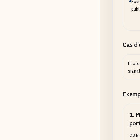
Pour
publ
Cas d
Photo
signat
Exemp
1
.
P
por
CON