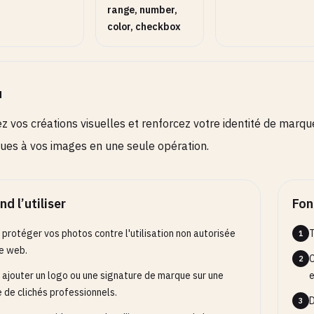
range, number,
color, checkbox
u
z vos créations visuelles et renforcez votre identité de marqu
ues à vos images en une seule opération.
d l’utiliser
Fon
 protéger vos photos contre l'utilisation non autorisée
T
1
le web.
C
2
 ajouter un logo ou une signature de marque sur une
e
e de clichés professionnels.
D
3