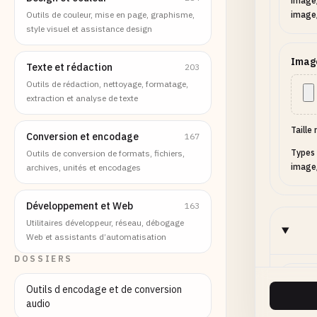
image
Outils de couleur, mise en page, graphisme,
image
style visuel et assistance design
Image
Texte et rédaction
203
Outils de rédaction, nettoyage, formatage,
extraction et analyse de texte
Taille
Conversion et encodage
167
Types 
Outils de conversion de formats, fichiers,
image
archives, unités et encodages
Développement et Web
163
Utilitaires développeur, réseau, débogage
Web et assistants d’automatisation
DOSSIERS
Texte
Outils d encodage et de conversion
audio