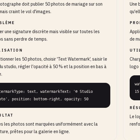
otographe doit publier 50 photos de mariage sur son
Une b
 mais craint le vol d'images.
qu'el
BLÈME
PRO
er une signature discrète mais visible sur toutes les
Appli
s sans perdre de temps.
de m
LISATION
UTI
tionner les 50 photos, choisir 'Text Watermark', saisir le
Charg
u studio, régler l'opacité à 50 % et la position en bas à
logo 
e.
wa
termarkType: text, watermarkText: '© Studio 
15
oto', position: bottom-right, opacity: 50
RÉS
ULTAT
Le lo
s les photos sont marquées uniformément avec la
renfo
ture, prêtes pour la galerie en ligne.