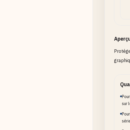
Aperç
Protége
graphiq
Quan
Pour
sur 
Pour
séri