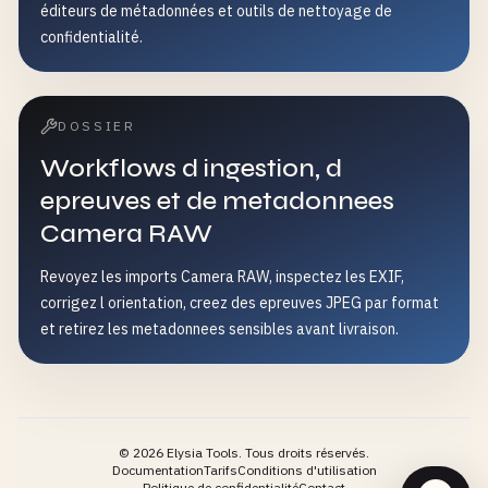
éditeurs de métadonnées et outils de nettoyage de
confidentialité.
DOSSIER
Workflows d ingestion, d
epreuves et de metadonnees
Camera RAW
Revoyez les imports Camera RAW, inspectez les EXIF,
corrigez l orientation, creez des epreuves JPEG par format
et retirez les metadonnees sensibles avant livraison.
©
2026
Elysia Tools.
Tous droits réservés.
Documentation
Tarifs
Conditions d'utilisation
Politique de confidentialité
Contact