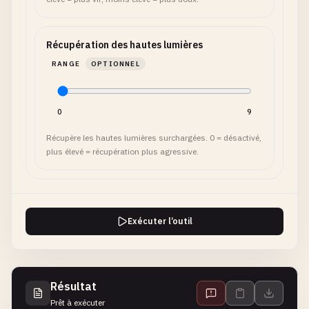
Récupération des hautes lumières
RANGE
OPTIONNEL
0
9
Récupère les hautes lumières surchargées. 0 = désactivé,
plus élevé = récupération plus agressive.
Exécuter l’outil
Résultat
Prêt à exécuter