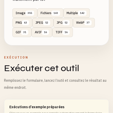
Image
Fichiers
Multiple
355
143
142
PNG
JPEG
JPG
WebP
63
52
52
37
GIF
AVIF
TIFF
31
16
16
EXÉCUTION
Exécuter cet outil
Remplissez le formulaire, lancez l’outil et consultez le résultat au
même endroit.
Exécutions d’exemple préparées
Cliquez sur un exemple pour remplir automatiquement le formulaire.