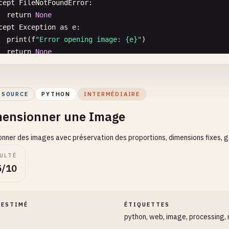
cept
FileNotFoundError
:

return
None
cept
Exception
as
e
:

print
(
f
"Error opening image: {e}"
)

return
None
ve_image
(
image
: 
Image
.
Image
, 
filepath
: 
str
, 
format
: 
Opti
"

 SOURCE
PYTHON
INTERMÉDIAIRE
ve image to file

ensionner une Image
s:

nner des images avec préservation des proportions, dimensions fixes, gé
  image: PIL Image object

  filepath: Output file path

ULTÉ
  format: Image format (auto-detected from extension if N
5/10
  **kwargs: Additional save parameters (quality, optimize
turns:

 ESTIMÉ
ÉTIQUETTES
  True if successful

python, web, image, processing, 
"