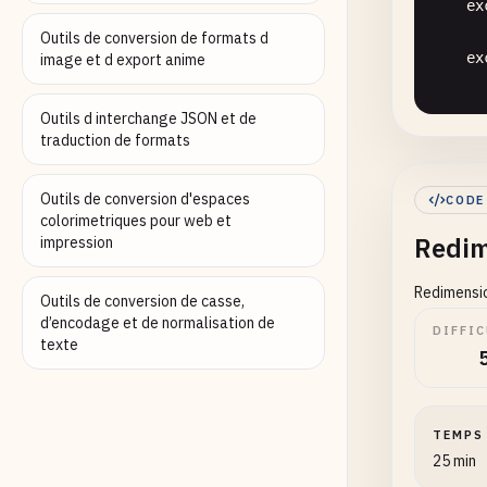
ex
Outils de conversion de formats d
ex
image et d export anime
Outils d interchange JSON et de
traduction de formats
def
sa
""
Outils de conversion d'espaces
CODE
    Sa
colorimetriques pour web et
Redim
impression
    Arg
Redimensio
      
Outils de conversion de casse,
      
d’encodage et de normalisation de
DIFFIC
texte
      
      
    Re
TEMPS
      
25 min
    "
"