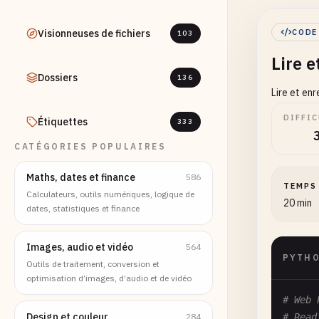
Visionneuses de fichiers
CODE
103
Lire 
Dossiers
136
Lire et en
DIFFIC
Étiquettes
333
CATÉGORIES POPULAIRES
Maths, dates et finance
586
TEMPS
Calculateurs, outils numériques, logique de
20 min
dates, statistiques et finance
Images, audio et vidéo
564
PYTH
Outils de traitement, conversion et
optimisation d’images, d’audio et de vidéo
# Web 
Design et couleur
284
# Read