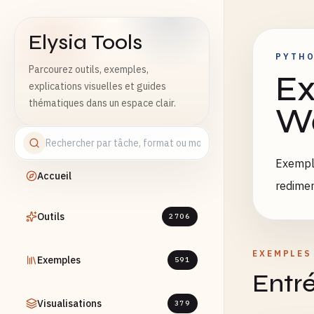
Elysia Tools
PYTH
Parcourez outils, exemples,
Ex
explications visuelles et guides
thématiques dans un espace clair.
W
Exemple
Accueil
redimen
Outils
2706
EXEMPLES
Exemples
591
Entré
Visualisations
379