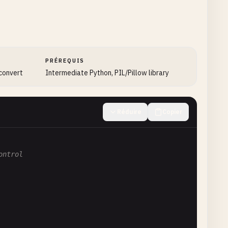
LANCZOS
)

age
:

PRÉREQUIS
 convert
Intermediate Python, PIL/Pillow library
Réduire
Copier
ontrol
LANCZOS
)
