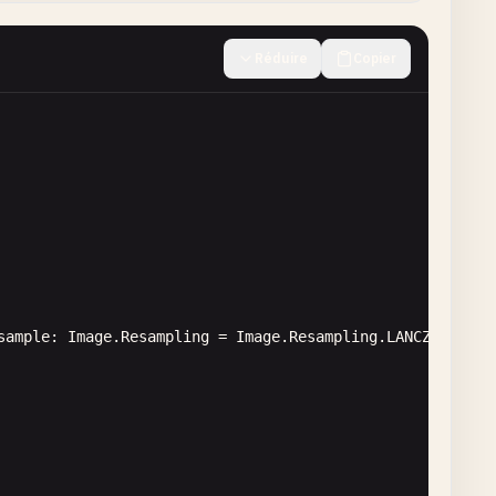
Réduire
Copier
=
True
)

t
= 
95
) -> 
bool
:

sample
: 
Image
.
Resampling
= 
Image
.
Resampling
.
LANCZOS
) -> 