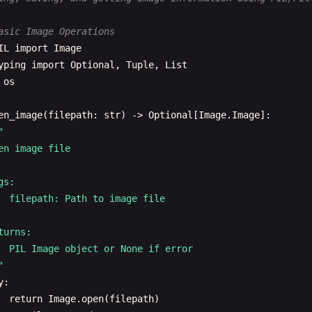
asic Image Operations
IL
import
Image
yping
import
Optional
, 
Tuple
, 
List
os
en_image
(
filepath
: 
str
) -> 
Optional
[
Image
.
Image
]:

"

en image file

s:

  filepath: Path to image file

turns:

  PIL Image object or None if error

"
y
:

return
Image
.
open
(
filepath
)
