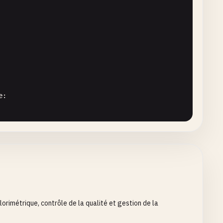
ool
= 
True
) -> 
bool
:

e
:

rimétrique, contrôle de la qualité et gestion de la