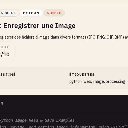
 SOURCE
PYTHON
SIMPLE
et Enregistrer une Image
registrer des fichiers d'image dans divers formats (JPG, PNG, GIF, BMP)
ULTÉ
3/10
 ESTIMÉ
ÉTIQUETTES
python, web, image, processing
ON
Python Image Read & Save Examples
ing, saving, and getting image information using PIL/Pil