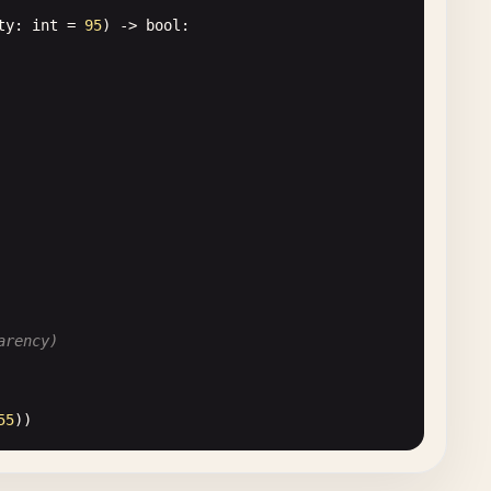
ty
: 
int
= 
95
) -> 
bool
:

 
int
]) -> 
Image
.
Image
:

arency)
55
))

Use alpha channel as mask