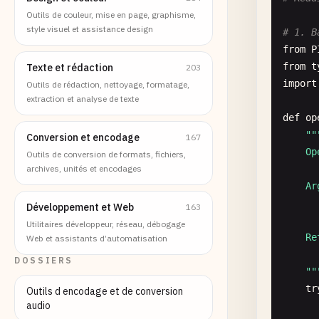
Outils de couleur, mise en page, graphisme,
style visuel et assistance design
# 1. B
from
P
from
t
Texte et rédaction
203
import
Outils de rédaction, nettoyage, formatage,
extraction et analyse de texte
def
op
""
Conversion et encodage
167
    Op
Outils de conversion de formats, fichiers,
archives, unités et encodages
    Arg
      
Développement et Web
163
Utilitaires développeur, réseau, débogage
    Re
Web et assistants d’automatisation
      
DOSSIERS
    "
"
tr
Outils d encodage et de conversion
audio