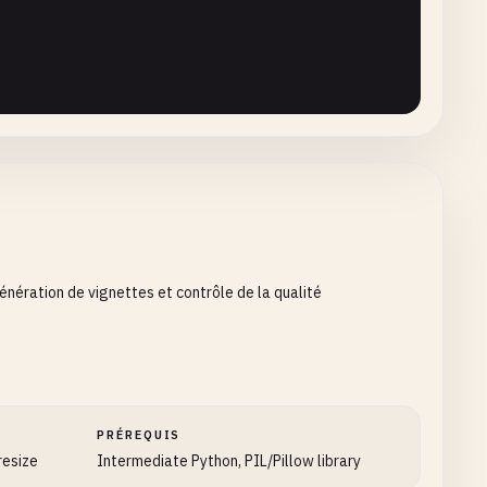
onal
[
str
] = 
None
, **
kwargs
) -> 
bool
:

nération de vignettes et contrôle de la qualité
one)

, etc.)

PRÉREQUIS
resize
Intermediate Python, PIL/Pillow library