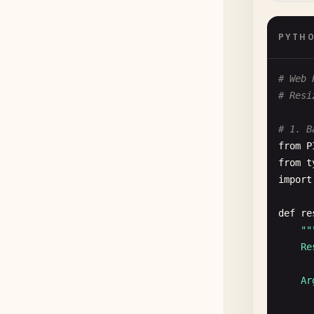
tr
PYTH
# Web 
ex
# Resi
# 1. B
from
P
def
sa
from
t
""
import
    Sa
def
re
    Arg
""
      
    Re
      
      
    Arg
      
    Re