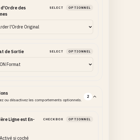
 d'Ordre des
SELECT
OPTIONNEL
nnes
t de Sortie
SELECT
OPTIONNEL
ions
2
vez ou désactivez les comportements optionnels.
ère Ligne est En-
CHECKBOX
OPTIONNEL
Activé si coché