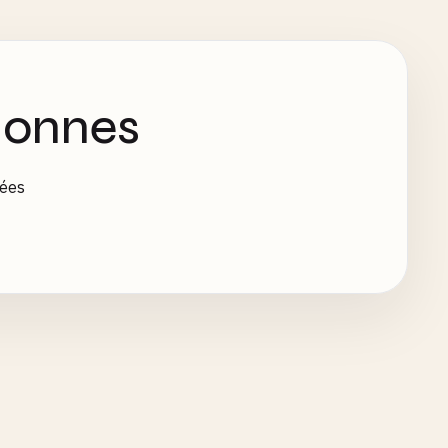
lonnes
nées