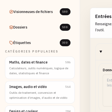
Visionneuses de fichiers
103
Entrées
Renseignez
Dossiers
133
l’outil.
Étiquettes
333
CATÉGORIES POPULAIRES
Maths, dates et finance
586
Calculateurs, outils numériques, logique de
Donn
dates, statistiques et finance
Images, audio et vidéo
564
Outils de traitement, conversion et
optimisation d’images, d’audio et de vidéo
Design et couleur
284