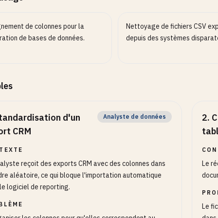
gnement de colonnes pour la
Nettoyage de fichiers CSV ex
ration de bases de données.
depuis des systèmes disparat
les
tandardisation d'un
2
.
C
Analyste de données
ort CRM
tab
TEXTE
CON
alyste reçoit des exports CRM avec des colonnes dans
Le ré
dre aléatoire, ce qui bloque l'importation automatique
docu
le logiciel de reporting.
PRO
BLÈME
Le fi