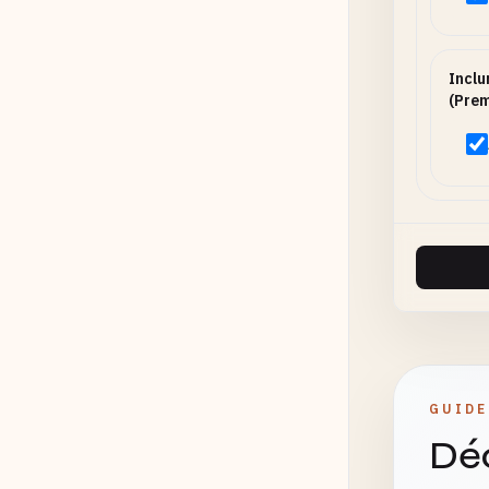
Inclu
(Prem
GUIDE
Déc