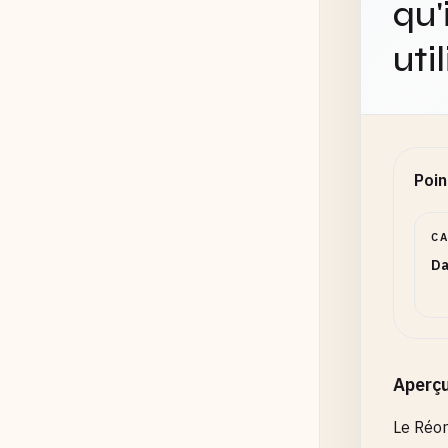
qu'
uti
Poin
C
Da
Aperç
Le Réor