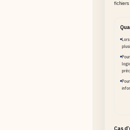
fichier
Quan
Lors
plus
Pour
logi
préc
Pour
info
Cas d