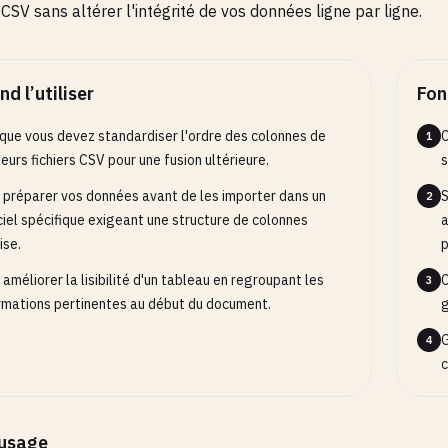
s CSV sans altérer l'intégrité de vos données ligne par ligne.
d l’utiliser
Fon
que vous devez standardiser l'ordre des colonnes de
C
1
ieurs fichiers CSV pour une fusion ultérieure.
s
 préparer vos données avant de les importer dans un
S
2
ciel spécifique exigeant une structure de colonnes
a
ise.
p
 améliorer la lisibilité d'un tableau en regroupant les
C
3
rmations pertinentes au début du document.
g
G
4
c
’usage