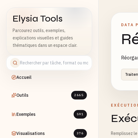
Elysia Tools
DATA 
Parcourez outils, exemples,
Ré
explications visuelles et guides
thématiques dans un espace clair.
Réorgan
Traite
Accueil
Outils
2665
EXÉCUTIO
Exemples
Exécu
591
Visualisations
Remplissez le 
376