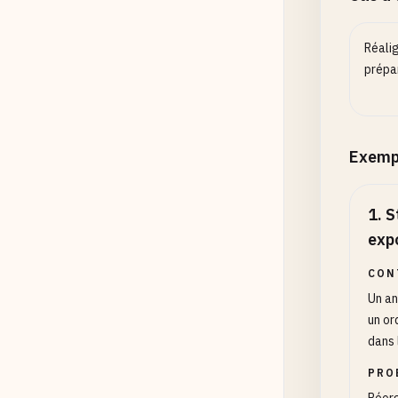
Réali
prépa
Exemp
1
.
S
exp
CON
Un an
un or
dans 
PRO