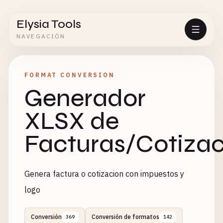
Elysia Tools
NAVEGACIÓN
FORMAT CONVERSION
Generador
XLSX de
Facturas/Cotizac
Genera factura o cotizacion con impuestos y
logo
Conversión
Conversión de formatos
369
142