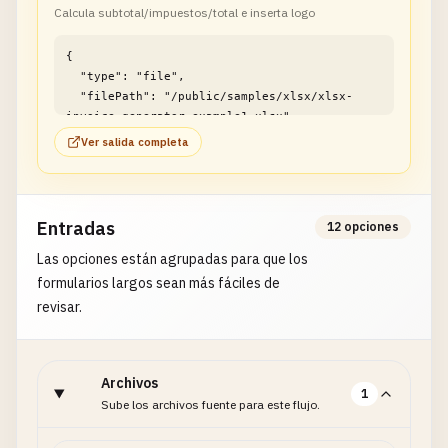
Calcula subtotal/impuestos/total e inserta logo
{

  "type": "file",

  "filePath": "/public/samples/xlsx/xlsx-
invoice-generator-example1.xlsx"

}
Ver salida completa
Entradas
12 opciones
Las opciones están agrupadas para que los
formularios largos sean más fáciles de
revisar.
Archivos
1
Sube los archivos fuente para este flujo.